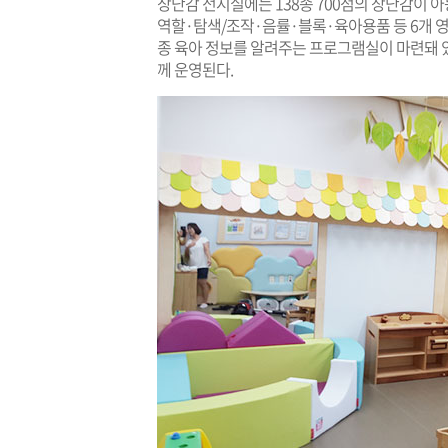
장난감 전시실에는 138종 700점의 장난감이 아
역할·탐색/조작·음률·블록·육아용품 등 6개 
종 육아 정보를 알려주는 프로그램실이 마련돼 있
께 운영된다.