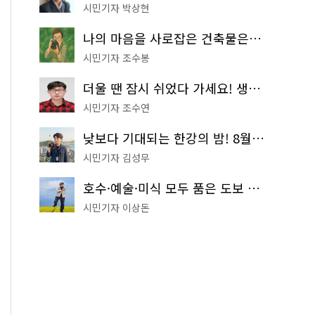
시민기자 박상현
나의 마음을 사로잡은 건축물은? '서울시 건축상' 수상작 공개!
시민기자 조수봉
더울 땐 잠시 쉬었다 가세요! 생수 냉장고부터 해피소·무더위쉼터까지
시민기자 조수연
낮보다 기대되는 한강의 밤! 8월 한정 무료 '한강 밤핑' 예약은?
시민기자 김성무
호수·예술·미식 모두 품은 도보 코스! 서울식물원~LG아트센터~마곡테라스거리
시민기자 이상돈