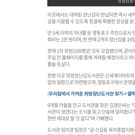
장남감은
이곳에서는 대여된 장난감이 반납되면 즉시 세척
감을 이용할 수 있도록 청결에 특별한 정성을 쏟
만 5세 이하의 자녀를 둔 영등포구 주민으로서 
회비는 1만 원이며, 한 번에 2개의 장난감을 14일
현재 1차 회원(100명)은 모두 모집됐으며, 곧이
주일 전 홈페이지를 통해 게재할 예정이라고 하니
좋을 듯싶다.
한편 이곳 희망장난감도서관은 신세계이마트와
업의 일환으로 마련됐으며, 영등포구에서 운영을
(
우리집에서 가까운 희망장난도서관 찾기☞클
9개월 아들을 안고 도서관을 찾은 김경은씨는 
서관이 생겼다는 소식을 듣고 단숨에 달려왔다”며
한번 제대로 할 것 같다”며 기뻐했다.
도서관 임미경 팀장은 “곧 신길동 육아종합지원센