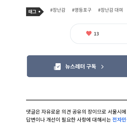
기
태
#장난감
#영등포구
#장난감 대여
사
그
관
련
태
그
좋
13
아
요
댓글은 자유로운 의견 공유의 장이므로 서울시에 대
답변이나 개선이 필요한 사항에 대해서는
전자민