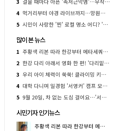
3
걸을 때마다 아픈 '족저근막염'…무작정 참지 말고 '이것' 해보세요!
4
먹거리부터 야경 라이브까지…망원한강공원 알짜 코스
5
시민이 사랑한 '찐' 로컬 명소 어디? '서울에디션25' 추천 코스
많이 본 뉴스
1
주황색 리본 따라 한강부터 메타세쿼이아 숲길까지…서울둘레길 15코스
2
한강 다리 아래서 영화 한 편! '다리밑 영화관' 무료 상영
3
우리 아이 체력이 쑥쑥! 클라이밍 키즈카페·어린이 체력장
4
대학 다니며 일경험 '서영커' 캠프 모집…전액 무료
5
9월 20일, 차 없는 도심 걸어요…'서울 걷자 페스티벌' 선착순 5천명
시민기자 인기뉴스
주황색 리본 따라 한강부터 메타세쿼이아 숲길까지…서울둘레길 15코스