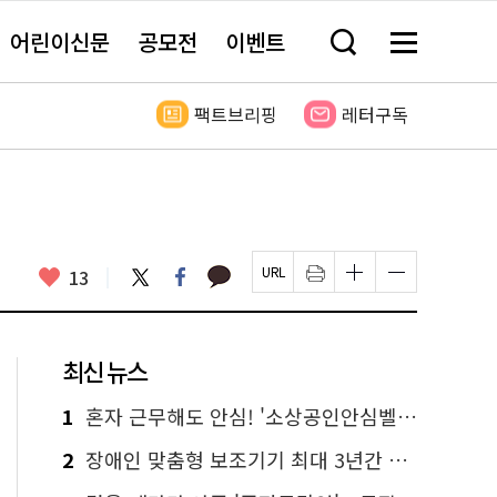
어린이신문
공모전
이벤트
검
메
색
뉴
창
전
열
체
팩트브리핑
레터구독
기
보
기
카
좋
트
페
13
페
인
글
글
카
위
이
아
이
쇄
자
자
오
터
스
요
지
하
크
크
톡
북
U
기
기
기
R
새
크
작
L
창
게
게
최신 뉴스
복
열
변
변
사
림
경
경
하
하
1
혼자 근무해도 안심! '소상공인안심벨' 신청하세요
기
기
2
장애인 맞춤형 보조기기 최대 3년간 무상 대여…삶의 질 높인다