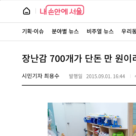
본
페
문
이
뉴
바
지
스
로
상
룸
가
단
뉴
기
으
스
로
기획·이슈
분야별 뉴스
비주얼 뉴스
우리동
주
이
요
동
서
비
스
장난감 700개가 단돈 만 원이
바
로
가
기
시민기자 최용수
발행일
2015.09.01. 16:44