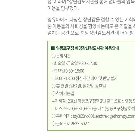
정“이라며 “장난감도서관을 통해 엄마들의 양
이용을 당부했다.
영유아에게 다양한 장난감을 접할 수 있는 기회
론 아동들의 사회성을 함양하는데도 큰 역할을 하
넘치는 공간’으로 ‘희망장난감도서관’이 더욱 발
■ 영등포구청 희망장난감도서관 이용안내
○ 운영시간
- 화요일~금요일 9:30~17:30
- 토요일 9:30~15:00
- 12:00~13:00 점심시간 대여 및 반납 불가
○ 휴 관 일 : 일요일, 월요일, 공휴일
○ 찾아가는길
– 지하철 : 2호선 영등포구청역 2번 출구, 5호선 영
– 버스 : 5620, 6631, 6650 등 다수(영등포구청앞 하차
○ 홈페이지 :
toy365no001.endtrax.gethompy.co
○ 문의 : 02-2633-6027