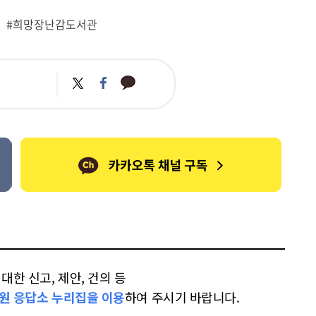
#희망장난감도서관
카
트
페
카
위
이
오
터
스
톡
북
한 신고, 제안, 건의 등
원 응답소 누리집을 이용
하여 주시기 바랍니다.