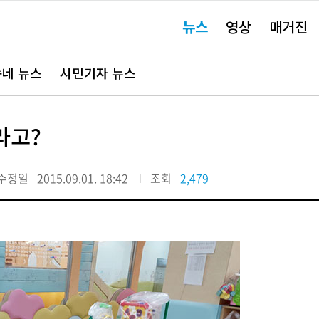
주
뉴스
영상
매거진
요
서
비
스
바
네 뉴스
시민기자 뉴스
로
가
기"
라고?
수정일
2015.09.01. 18:42
조회
2,479