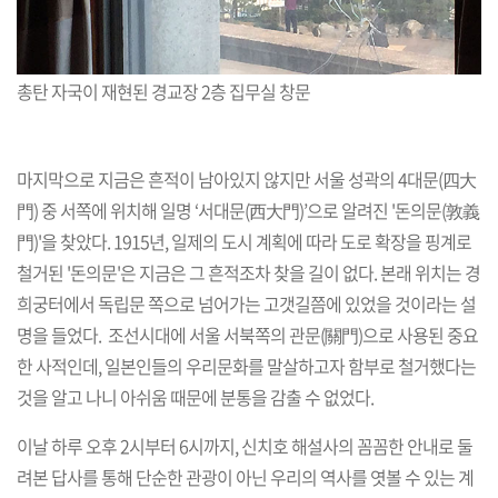
총탄 자국이 재현된 경교장 2층 집무실 창문
마지막으로 지금은 흔적이 남아있지 않지만 서울 성곽의 4대문(四大
門) 중 서쪽에 위치해 일명 ‘서대문(西大門)’으로 알려진 '돈의문(敦義
門)'을 찾았다. 1915년, 일제의 도시 계획에 따라 도로 확장을 핑계로
철거된 '돈의문'은 지금은 그 흔적조차 찾을 길이 없다. 본래 위치는 경
희궁터에서 독립문 쪽으로 넘어가는 고갯길쯤에 있었을 것이라는 설
명을 들었다. 조선시대에 서울 서북쪽의 관문(關門)으로 사용된 중요
한 사적인데, 일본인들의 우리문화를 말살하고자 함부로 철거했다는
것을 알고 나니 아쉬움 때문에 분통을 감출 수 없었다.
이날 하루 오후 2시부터 6시까지, 신치호 해설사의 꼼꼼한 안내로 둘
려본 답사를 통해 단순한 관광이 아닌 우리의 역사를 엿볼 수 있는 계