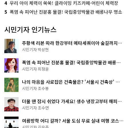
4
우리 아이 체력이 쑥쑥! 클라이밍 키즈카페·어린이 체력장
5
폭염 속 피어난 진분홍 물결! 국립중앙박물관 배롱나무 명소
시민기자 인기뉴스
주황색 리본 따라 한강부터 메타세쿼이아 숲길까지…
서울둘레길 15코스
시민기자 박상현
폭염 속 피어난 진분홍 물결! 국립중앙박물관 배롱나
무 명소
시민기자 최정윤
나의 마음을 사로잡은 건축물은? '서울시 건축상' 수
상작 공개!
시민기자 조수봉
더울 땐 잠시 쉬었다 가세요! 생수 냉장고부터 해피소
·무더위쉼터까지
시민기자 조수연
여름방학 어디 갈까? 서울 도심 무료 실내 여행 코스
추천
시민기자 김은주