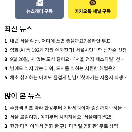
최신 뉴스
1
내년 서울 예산, 어디에 쓰면 좋을까요? 온라인 투표
2
영화·AI 등 192개 강좌 쏟아진다! 서울시민대학 선착순 신청
3
9월 20일, 차 없는 도심 걸어요…'서울 걷자 페스티벌' 선착순 5천명
4
밤에도 식지 않는 더위, 도시를 식히는 시원한 해법은?
5
채소 싫어하는 아이도 즐겁게 냠냠! '찾아가는 서울시 식생활 교육' 현장
많이 본 뉴스
1
주황색 리본 따라 한강부터 메타세쿼이아 숲길까지…서울둘레길 15코스
2
서울 로컬여행, 여기부터 시작하세요 '서울에디션25'
3
한강 다리 아래서 영화 한 편! '다리밑 영화관' 무료 상영