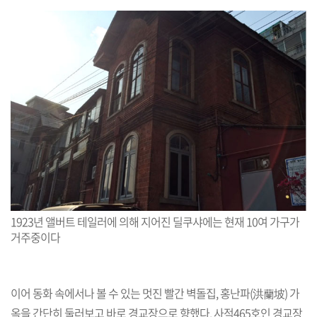
1923년 앨버트 테일러에 의해 지어진 딜쿠샤에는 현재 10여 가구가
거주중이다
이어 동화 속에서나 볼 수 있는 멋진 빨간 벽돌집, 홍난파(洪蘭坡) 가
옥을 간단히 둘러보고 바로 경교장으로 향했다. 사적465호인 경교장