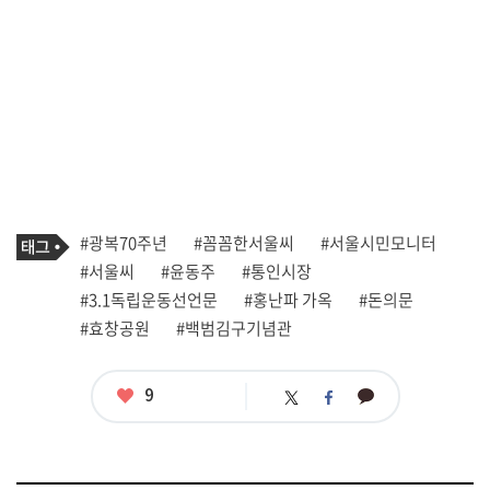
기
태
#광복70주년
#꼼꼼한서울씨
#서울시민모니터
사
그
관
#서울씨
#윤동주
#통인시장
련
#3.1독립운동선언문
#홍난파 가옥
#돈의문
태
그
#효창공원
#백범김구기념관
좋
9
카
트
페
아
카
위
이
요
오
터
스
톡
북