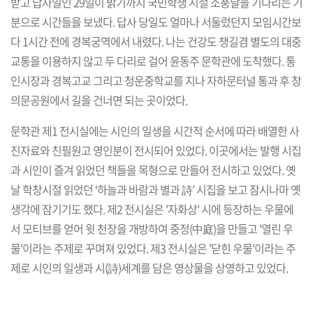
받고 답사일인 29일이 밝기까지 국민학생 시절 소풍날을 기다리는 기
분으로 시간들을 보냈다. 답사 당일도 얼마나 서둘렀던지 모임시간보
다 1시간 전에 경복궁역에서 내렸다. 나는 건강도 챙길겸 별도의 대중
교통을 이용하지 않고 두 다리로 걸어 윤동주 문학관에 도착했다. 통
인시장과 경복고교 그리고 청운중학교를 지나 자하문터널 통과 후 창
의문공원에서 길을 건너면 되는 곳이었다.
문학관 제1 전시실에는 시인의 일생을 시간적 순서에 따라 배열한 사
진자료와 친필원고 영인분이 전시되어 있었다. 이곳에서는 발행 시집
과 시인이 즐겨 읽었던 책들을 목형으로 만들어 전시하고 있었다. 옛
날 학창시절 읽었던 ‘하늘과 바람과 별과 詩’ 시집을 보고 잠시나마 옛
생각에 잠기기도 했다. 제2 전시실은 '자화상' 시에 등장하는 우물에
서 모티브를 얻어 윗 천장을 개방하여 중정(中庭)을 만들고 '열린 우
물'이라는 주제로 꾸며져 있었다. 제3 전시실은 '닫힌 우물'이라는 주
제로 시인의 일생과 시(詩)세계를 담은 영상물을 상영하고 있었다.