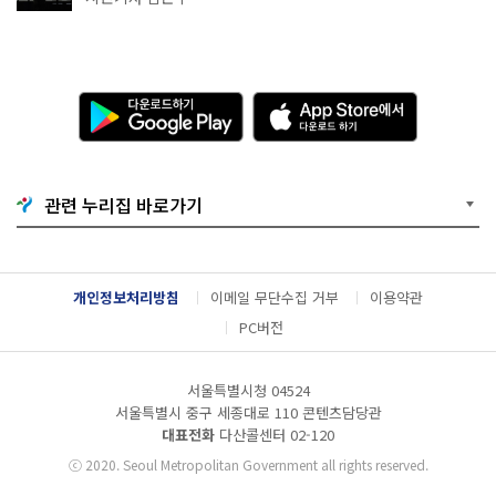
다
A
운
p
로
p
드
S
하
t
기
o
관련 누리집 바로가기
G
r
o
e
o
에
g
서
l
다
개인정보처리방침
이메일 무단수집 거부
이용약관
e
운
P
로
PC버전
l
드
a
하
y
기
서울특별시청 04524
서울특별시 중구 세종대로 110 콘텐츠담당관
대표전화
다산콜센터
02-120
ⓒ
2020. Seoul Metropolitan Government all rights reserved.