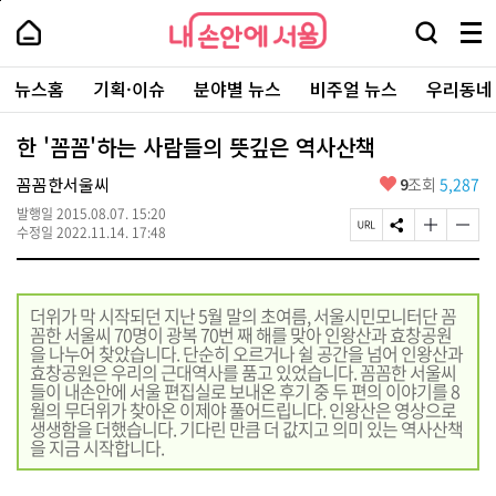
본
페
내
문
이
내
손
검
메
바
지
손
안
색
뉴
로
상
안
주
에
창
전
가
단
에
뉴스홈
기획·이슈
분야별 뉴스
비주얼 뉴스
우리동네
요
서
열
체
기
으
서
서
울
기
보
로
울
비
기
이
-
한 '꼼꼼'하는 사람들의 뜻깊은 역사산책
스
동
서
바
울
좋
꼼꼼한서울씨
9
조회
5,287
로
시
아
가
대
발행일
2015.08.07. 15:20
요
기
페
S
글
글
표
수정일
2022.11.14. 17:48
이
N
자
자
소
지
S
크
크
통
U
공
기
기
포
R
유
크
작
털
더위가 막 시작되던 지난 5월 말의 초여름, 서울시민모니터단 꼼
L
하
게
게
꼼한 서울씨 70명이 광복 70번 째 해를 맞아 인왕산과 효창공원
복
기
변
변
을 나누어 찾았습니다. 단순히 오르거나 쉴 공간을 넘어 인왕산과
사
경
경
효창공원은 우리의 근대역사를 품고 있었습니다. 꼼꼼한 서울씨
하
하
들이 내손안에 서울 편집실로 보내온 후기 중 두 편의 이야기를 8
기
기
월의 무더위가 찾아온 이제야 풀어드립니다. 인왕산은 영상으로
생생함을 더했습니다. 기다린 만큼 더 값지고 의미 있는 역사산책
을 지금 시작합니다.