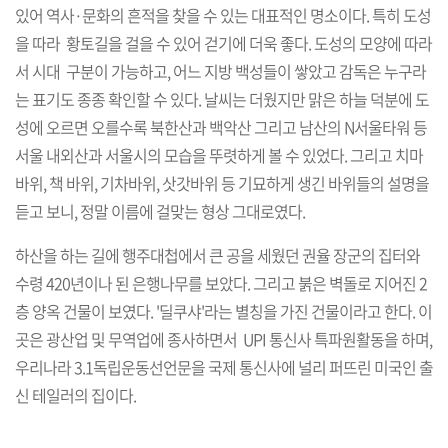
있어 역사·문화의 흔적을 찾을 수 있는 대표적인 명소이다. 특히 도성
을 따라 황토길을 걸을 수 있어 걷기에 더욱 좋다. 도성의 모양에 따라
서 시대 구분이 가능하고, 어느 지방 백성들이 쌓았고 감독은 누구라
는 표기도 종종 확인할 수 있다. 날씨는 더웠지만 맑은 하늘 덕분에 도
성에 오르면 오를수록 북한산과 백악산 그리고 남산의 N서울타워 등
서울 내외산과 서울시의 모습을 뚜렷하게 볼 수 있었다. 그리고 치마
바위, 책 바위, 기차바위, 삿갓바위 등 기묘하게 생긴 바위들의 설명을
듣고 보니, 정말 이름에 걸맞는 형상 그대로였다.
하산을 하는 길에 행주대첩에서 큰 공을 세웠던 권율 장군의 집터와
수령 420년이나 된 은행나무를 보았다. 그리고 붉은 벽돌로 지어진 2
층 양옥 건물이 보였다. '딜쿠샤'라는 별칭을 가진 건물이라고 한다. 이
곳은 광산업 및 무역업에 종사하면서 UPI 통신사 특파원활동을 하며,
우리나라 3.1독립운동선언문을 국제 통신사에 널리 퍼뜨린 미국인 출
신 테일러의 집이다.