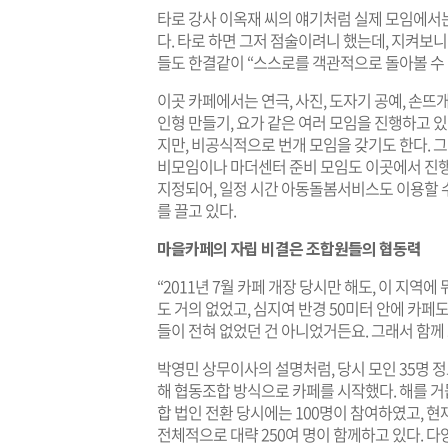
타로 강사 이옥재 씨의 얘기처럼 실제 모임에서
다. 타로 하면 그저 점술이려니 했는데, 지켜보
들도 한결같이 “스스로를 객관적으로 돌아볼 수 있
이곳 카페에서는 연극, 사진, 도자기 공예, 손뜨
인형 만들기, 요가 같은 여러 모임을 진행하고
지만, 비공식적으로 번개 모임을 갖기도 한다. 그
비모임이나 마더센터 준비 모임도 이곳에서 진
지정되어, 일정 시간 아동돌봄서비스도 이용할 
를 끌고 있다.
마을카페의 자립 비결은 조합원들의 협동력
“2011년 7월 카페 개장 당시만 해도, 이 지
도 거의 없었고, 심지여 반경 50미터 안에 카페
들이 전혀 없었던 건 아니었거든요. 그래서 함께
​박영민 상무이사의 설명처럼, 당시 모인 35명 
해 협동조합 방식으로 카페를 시작했다. 해를 거
합 법인 전환 당시에는 100명이 참여하였고, 현재
전체적으로 대략 250여 명이 함께하고 있다. 