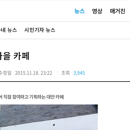
주
뉴스
영상
매거진
요
서
비
스
바
네 뉴스
시민기자 뉴스
로
가
기"
마을 카페
수정일
2015.11.18. 23:22
조회
3,945
되어 직접 참여하고 기획하는 대안 카페