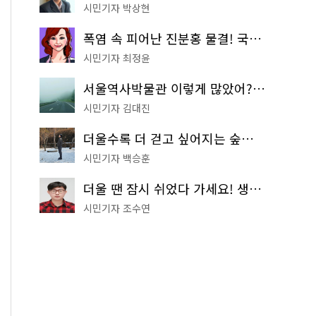
시민기자 박상현
폭염 속 피어난 진분홍 물결! 국립중앙박물관 배롱나무 명소
시민기자 최정윤
서울역사박물관 이렇게 많았어? 주말마다 한 곳씩 떠나는 역사 산책
시민기자 김대진
더울수록 더 걷고 싶어지는 숲길! 서울둘레길 '아차산 코스'
시민기자 백승훈
더울 땐 잠시 쉬었다 가세요! 생수 냉장고부터 해피소·무더위쉼터까지
시민기자 조수연