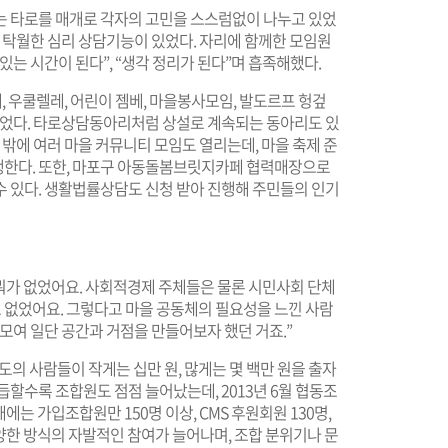
는 타로를 매개로 각자의 고민을 스스럼없이 나누고 있었
니 탁월한 심리 상담기능이 있었다. 자리에 함께한 모임원
는 시간이 된다”, “생각 정리가 된다”며 흡족해했다.
개, 우쿨렐레, 어린이 젬베, 마을봉사모임, 발도르프 헝겊
 있었다. 타로상담동아리처럼 상설로 계속되는 동아리도 있
 밖에 여러 마을 커뮤니티 모임도 열리는데, 마을 축제 준
행한다. 또한, 마포구 아동돌봄브릿지카페 협력매장으로
수 있다. 생활법률상담도 신청 받아 진행해 주민들의 인기
역에 뭐가 없었어요. 사회적경제 주체들은 물론 시민사회 단체
도 없었어요. 그렇다고 마을 공동체의 필요성을 느낀 사람
 모여 일단 공간과 거점을 만들어보자 했던 거죠.”
정도의 사람들이 작게는 십만 원, 많게는 몇 백만 원을 출자
듭할수록 조합원도 점점 늘어났는데, 2013년 6월 협동조
에는 가입조합원만 150명 이상, CMS 후원회원 130명,
다양한 방식의 자발적인 참여가 늘어나며, 조합 분위기나 문