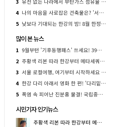
3
유전 없는 나라에서 부탄가스 점유율 1위 가능? Yes, I 'CAN'
4
나의 마음을 사로잡은 건축물은? '서울시 건축상' 수상작 공개!
5
낮보다 기대되는 한강의 밤! 8월 한정 무료 '한강 밤핑' 예약은?
많이 본 뉴스
1
9월부턴 '기후동행패스' 쓰세요! 39세까지 청년 혜택
2
주황색 리본 따라 한강부터 메타세쿼이아 숲길까지…서울둘레길 15코스
3
서울 로컬여행, 여기부터 시작하세요 '서울에디션25'
4
한강 다리 아래서 영화 한 편! '다리밑 영화관' 무료 상영
5
폭염 속 피어난 진분홍 물결! 국립중앙박물관 배롱나무 명소
시민기자 인기뉴스
주황색 리본 따라 한강부터 메타세쿼이아 숲길까지…서울둘레길 15코스