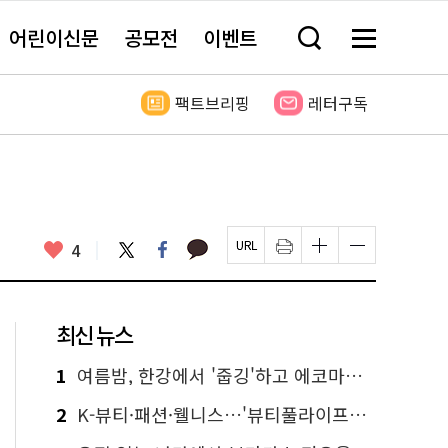
어린이신문
공모전
이벤트
검
메
색
뉴
창
전
열
체
팩트브리핑
레터구독
기
보
기
카
좋
트
페
4
페
인
글
글
카
위
이
아
이
쇄
자
자
오
터
스
요
지
하
크
크
톡
북
U
기
기
기
R
새
크
작
L
창
게
게
최신 뉴스
복
열
변
변
사
림
경
경
하
하
1
여름밤, 한강에서 '줍깅'하고 에코마일리지도 줍줍!
기
기
2
K-뷰티·패션·웰니스…'뷰티풀라이프인서울' 6일부터 사전 예약