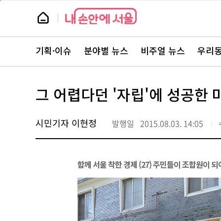
본
페
문
이
뉴
바
지
스
로
상
룸
가
단
뉴
기
으
스
로
기획·이슈
분야별 뉴스
비주얼 뉴스
우리동
주
이
요
동
서
비
스
그 어렵다던 '자립'에 성공한 
바
로
가
기
시민기자 이현정
발행일
2015.08.03. 14:05
함께 서울 착한 경제 (27) 주민들이 조합원이 