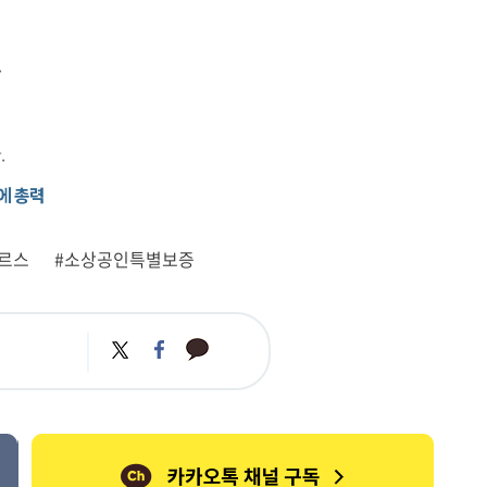
.
.
에 총력
르스
#소상공인특별보증
카
트
페
카
위
이
오
터
스
톡
북