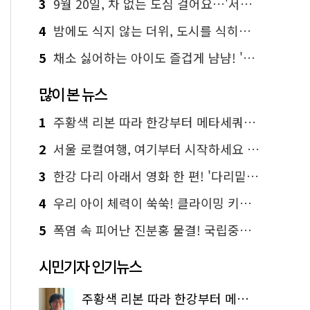
3
9월 20일, 차 없는 도심 걸어요…'서울 걷자 페스티벌' 선착순 5천명
4
밤에도 식지 않는 더위, 도시를 식히는 시원한 해법은?
5
채소 싫어하는 아이도 즐겁게 냠냠! '찾아가는 서울시 식생활 교육' 현장
많이 본 뉴스
1
주황색 리본 따라 한강부터 메타세쿼이아 숲길까지…서울둘레길 15코스
2
서울 로컬여행, 여기부터 시작하세요 '서울에디션25'
3
한강 다리 아래서 영화 한 편! '다리밑 영화관' 무료 상영
4
우리 아이 체력이 쑥쑥! 클라이밍 키즈카페·어린이 체력장
5
폭염 속 피어난 진분홍 물결! 국립중앙박물관 배롱나무 명소
시민기자 인기뉴스
주황색 리본 따라 한강부터 메타세쿼이아 숲길까지…서울둘레길 15코스