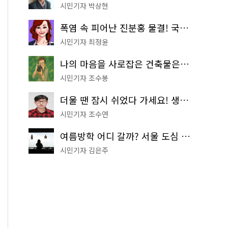
시민기자 박상현
폭염 속 피어난 진분홍 물결! 국립중앙박물관 배롱나무 명소
시민기자 최정윤
나의 마음을 사로잡은 건축물은? '서울시 건축상' 수상작 공개!
시민기자 조수봉
더울 땐 잠시 쉬었다 가세요! 생수 냉장고부터 해피소·무더위쉼터까지
시민기자 조수연
여름방학 어디 갈까? 서울 도심 무료 실내 여행 코스 추천
시민기자 김은주