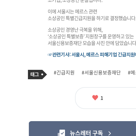
이에 서울시는 메르스 관련
소상공인 특별긴급지원을 하기로 결정했습니다
소상공인 경영난 극복을 위해,
‘소상공인 특별보증’ 지원창구를 운영하고 있는
서울신용보증재단 모습을 사진 안에 담았습니다
☞관련기사: 서울시, 메르스 피해기업 긴급지원
기
태
#긴급지원
#서울신용보증재단
#메
사
그
관
련
태
그
좋
1
아
요