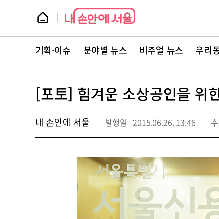
본
페
문
이
뉴
바
지
스
로
상
룸
가
단
뉴
기
으
스
로
기획·이슈
분야별 뉴스
비주얼 뉴스
우리동
주
이
요
동
서
비
스
[포토] 힘겨운 소상공인을 위
바
로
가
기
내 손안에 서울
발행일
2015.06.26. 13:46
수