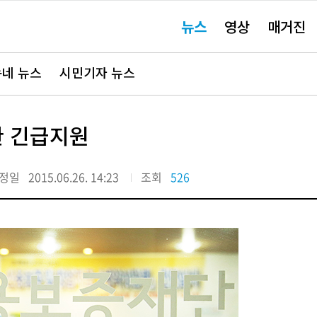
주
뉴스
영상
매거진
요
서
비
스
바
네 뉴스
시민기자 뉴스
로
가
기"
한 긴급지원
정일
2015.06.26. 14:23
조회
526