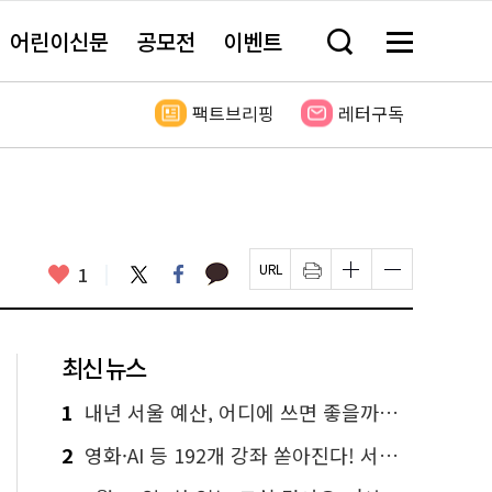
어린이신문
공모전
이벤트
검
메
색
뉴
창
전
열
체
팩트브리핑
레터구독
기
보
기
카
좋
트
페
1
페
인
글
글
카
위
이
아
이
쇄
자
자
오
터
스
요
지
하
크
크
톡
북
U
기
기
기
R
새
크
작
L
창
게
게
최신 뉴스
복
열
변
변
사
림
경
경
하
하
1
내년 서울 예산, 어디에 쓰면 좋을까요? 온라인 투표
기
기
2
영화·AI 등 192개 강좌 쏟아진다! 서울시민대학 선착순 신청