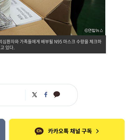
심환자와 가족들에게 배부될 N95 마스크 수량을 체크하
고 있다.
카
트
페
카
위
이
오
터
스
톡
북