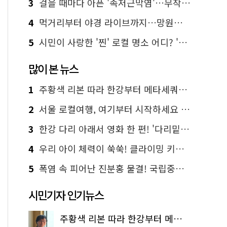
3
걸을 때마다 아픈 '족저근막염'…무작정 참지 말고 '이것' 해보세요!
4
먹거리부터 야경 라이브까지…망원한강공원 알짜 코스
5
시민이 사랑한 '찐' 로컬 명소 어디? '서울에디션25' 추천 코스
많이 본 뉴스
1
주황색 리본 따라 한강부터 메타세쿼이아 숲길까지…서울둘레길 15코스
2
서울 로컬여행, 여기부터 시작하세요 '서울에디션25'
3
한강 다리 아래서 영화 한 편! '다리밑 영화관' 무료 상영
4
우리 아이 체력이 쑥쑥! 클라이밍 키즈카페·어린이 체력장
5
폭염 속 피어난 진분홍 물결! 국립중앙박물관 배롱나무 명소
시민기자 인기뉴스
주황색 리본 따라 한강부터 메타세쿼이아 숲길까지…서울둘레길 15코스