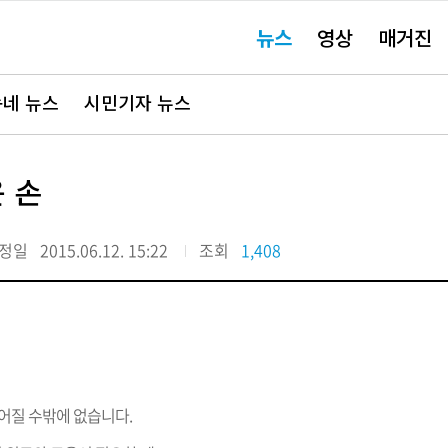
주
뉴스
영상
매거진
요
서
비
스
바
네 뉴스
시민기자 뉴스
로
가
기"
 손
정일
2015.06.12. 15:22
조회
1,408
힘들어질 수밖에 없습니다.