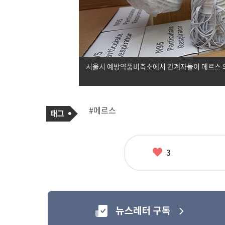
서울시 예방약품비축소에서 관계자들이 메르스 의
기
태
#메르스
사
그
관
련
태
그
좋
3
아
요