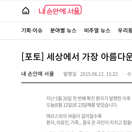
본
페
문
이
뉴
바
지
스
로
상
룸
가
단
뉴
기
으
스
로
기획·이슈
분야별 뉴스
비주얼 뉴스
우리동
주
이
요
동
서
비
스
[포토] 세상에서 가장 아름다운
바
로
가
기
내 손안에 서울
발행일
2015.06.12. 15:22
수
지난 5월 20일 첫 번째 확진 환자가 발행한 이후
오늘(6월 12일)로 23일째를 맞았습니다.
메르스와의 싸움이 길어질수록
환자, 의료진, 가족... 결국 온 국민이 지치고 