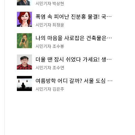
시민기자 박상현
폭염 속 피어난 진분홍 물결! 국립중앙박물관 배롱나무 명소
시민기자 최정윤
나의 마음을 사로잡은 건축물은? '서울시 건축상' 수상작 공개!
시민기자 조수봉
더울 땐 잠시 쉬었다 가세요! 생수 냉장고부터 해피소·무더위쉼터까지
시민기자 조수연
여름방학 어디 갈까? 서울 도심 무료 실내 여행 코스 추천
시민기자 김은주