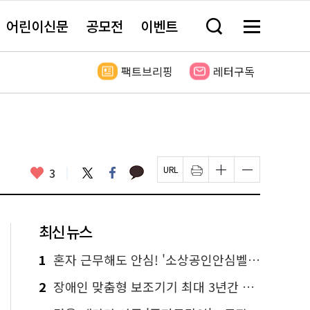
어린이신문
공모전
이벤트
검
메
색
뉴
창
전
열
체
팩트브리핑
레터구독
기
보
기
카
좋
트
페
3
페
인
글
글
카
위
이
아
이
쇄
자
자
오
터
스
요
지
하
크
크
톡
북
U
기
기
기
R
새
크
작
L
창
게
게
최신 뉴스
복
열
변
변
사
림
경
경
하
하
1
혼자 근무해도 안심! '소상공인안심벨' 신청하세요
기
기
2
장애인 맞춤형 보조기기 최대 3년간 무상 대여…삶의 질 높인다