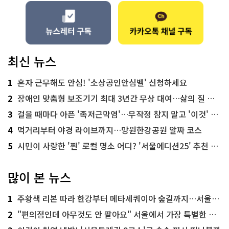
최신 뉴스
1
혼자 근무해도 안심! '소상공인안심벨' 신청하세요
2
장애인 맞춤형 보조기기 최대 3년간 무상 대여…삶의 질 높인다
3
걸을 때마다 아픈 '족저근막염'…무작정 참지 말고 '이것' 해보세요!
4
먹거리부터 야경 라이브까지…망원한강공원 알짜 코스
5
시민이 사랑한 '찐' 로컬 명소 어디? '서울에디션25' 추천 코스
많이 본 뉴스
1
주황색 리본 따라 한강부터 메타세쿼이아 숲길까지…서울둘레길 15코스
2
"편의점인데 아무것도 안 팔아요" 서울에서 가장 특별한 편의점의 정체