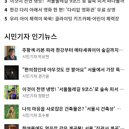
3
이것이 천연 냉방! '서울둘레길 9코스'로 숲속 피서 떠나볼까
4
한강 다리 아래서 영화 한 편! '다리밑 영화관' 무료 상영
5
우리 아이 체력이 쑥쑥! 클라이밍 키즈카페·어린이 체력장
시민기자 인기뉴스
주황색 리본 따라 한강부터 메타세쿼이아 숲길까지…
서울둘레길 15코스
시민기자 박상현
"편의점인데 아무것도 안 팔아요" 서울에서 가장 특별
한 편의점의 정체
시민기자 권기윤
이것이 천연 냉방! '서울둘레길 9코스'로 숲속 피서 떠
나볼까
시민기자 정향선
나의 마음을 사로잡은 건축물은? '서울시 건축상' 수
상작 공개!
시민기자 조수봉
한여름에도 얼음장 같은 계곡물! 서울 '진관사 계곡'이