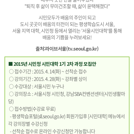
"퇴직 후 삶이 무미건조할 때, 삶이 윤택해졌다"
시민모두가 배움의 주인이 되고
도시 곳곳이 배움의 터전이 되는 평생학습도시 서울,
서울 지역 대학, 시민청 등에서 열리는 '서울시민대학'를 통해
배움의 기쁨을 누려보세요!
출처:라이브서울(
tv.seoul.go.kr
)
■ 2015년 시민청 시민대학 1기 2차 과정 모집안
○ 접수기간 : 2015. 4. 14(화) ~ 선착순 접수
○ 강의기간 : 2015. 4. 28(화) ~ 강좌별 상이
○ 수강대상 : 서울시민 누구나
○ 강의장소 : 서울시청 시민청, 강남SBA컨벤션센터(시민생활마
당)
○ 접수방법(수강료 무료)
- 평생학습포털(
sll.seoul.go.kr
) 회원가입후 [시민대학] 메뉴에서
각 강의장별 수강신청
- 선착순 접수로 온라인 수강신청만 가능합니다