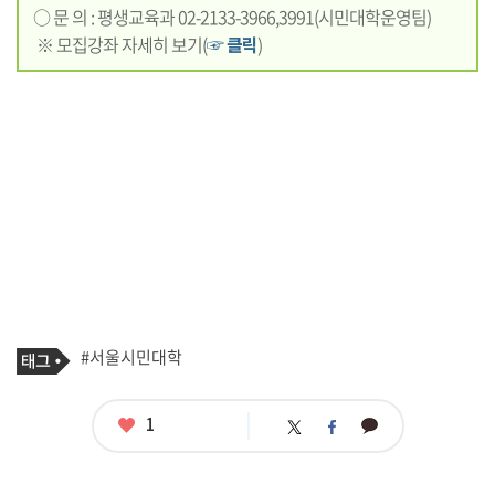
○ 문 의 : 평생교육과 02-2133-3966,3991(시민대학운영팀)
※ 모집강좌 자세히 보기(
☞ 클릭
)
기
태
#서울시민대학
사
그
관
련
태
좋
1
카
트
페
그
아
카
위
이
요
오
터
스
톡
북