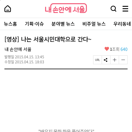
본
페
내
문
이
내
손
검
메
바
지
손
안
색
뉴
로
상
안
주
에
창
전
가
단
에
뉴스홈
기획·이슈
분야별 뉴스
비주얼 뉴스
우리동네
요
서
열
체
기
으
서
서
울
기
보
로
울
비
기
이
-
[영상] 나는 서울시민대학으로 간다~
스
동
서
바
울
좋
내 손안에 서울
1
조회
640
로
시
아
가
대
발행일
2015.04.15. 13:45
요
기
페
S
글
글
표
수정일
2015.04.15. 18:03
이
N
자
자
소
지
S
크
크
통
U
공
기
기
포
R
유
크
작
털
L
하
게
게
복
기
변
변
사
경
경
하
하
기
기
"배우지 못한 한을 풀어주었다"