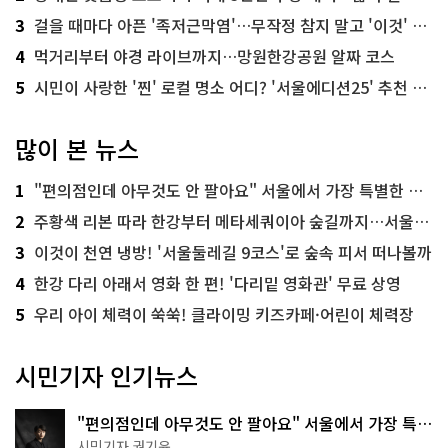
3
걸을 때마다 아픈 '족저근막염'…무작정 참지 말고 '이것' 해보세요!
4
먹거리부터 야경 라이브까지…망원한강공원 알짜 코스
5
시민이 사랑한 '찐' 로컬 명소 어디? '서울에디션25' 추천 코스
많이 본 뉴스
1
"편의점인데 아무것도 안 팔아요" 서울에서 가장 특별한 편의점의 정체
2
주황색 리본 따라 한강부터 메타세쿼이아 숲길까지…서울둘레길 15코스
3
이것이 천연 냉방! '서울둘레길 9코스'로 숲속 피서 떠나볼까
4
한강 다리 아래서 영화 한 편! '다리밑 영화관' 무료 상영
5
우리 아이 체력이 쑥쑥! 클라이밍 키즈카페·어린이 체력장
시민기자 인기뉴스
"편의점인데 아무것도 안 팔아요" 서울에서 가장 특별
한 편의점의 정체
시민기자 권기윤