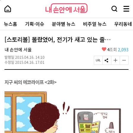
본
페
내
문
이
내
손
검
메
바
지
손
안
색
뉴
로
상
안
주
에
창
전
가
단
에
뉴스홈
기획·이슈
분야별 뉴스
비주얼 뉴스
우리동네
요
서
열
체
기
으
서
서
울
기
보
로
울
비
기
이
-
[스토리볼] 몰랐었어, 전기가 새고 있는 줄…
스
동
서
바
울
좋
내 손안에 서울
4
조회
2,093
로
시
아
가
대
발행일
2015.04.16. 14:10
요
기
페
S
글
글
표
수정일
2015.04.16. 17:01
이
N
자
자
소
지
S
크
크
통
U
공
기
기
포
지구 씨의 에코라이프 <2화>
R
유
크
작
털
L
하
게
게
복
기
변
변
사
경
경
하
하
기
기