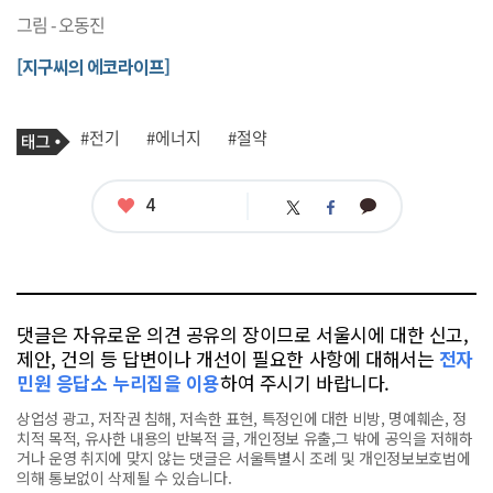
그림 - 오동진
[지구씨의 에코라이프]
기
태
#전기
#에너지
#절약
사
그
관
련
태
좋
4
카
트
페
그
아
카
위
이
요
오
터
스
톡
북
댓글은 자유로운 의견 공유의 장이므로 서울시에 대한 신고,
제안, 건의 등 답변이나 개선이 필요한 사항에 대해서는
전자
민원 응답소 누리집을 이용
하여 주시기 바랍니다.
상업성 광고, 저작권 침해, 저속한 표현, 특정인에 대한 비방, 명예훼손, 정
치적 목적, 유사한 내용의 반복적 글, 개인정보 유출,그 밖에 공익을 저해하
거나 운영 취지에 맞지 않는 댓글은 서울특별시 조례 및 개인정보보호법에
의해 통보없이 삭제될 수 있습니다.