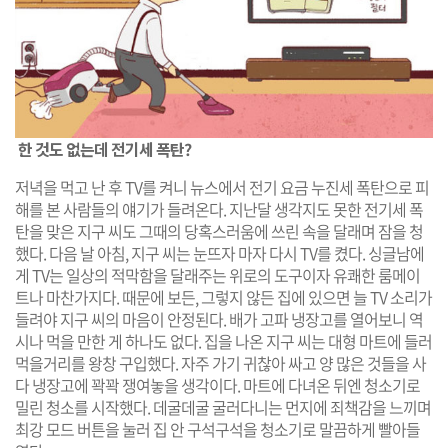
한 것도 없는데 전기세 폭탄?
저녁을 먹고 난 후 TV를 켜니 뉴스에서 전기 요금 누진세 폭탄으로 피
해를 본 사람들의 얘기가 들려온다. 지난달 생각지도 못한 전기세 폭
탄을 맞은 지구 씨도 그때의 당혹스러움에 쓰린 속을 달래며 잠을 청
했다. 다음 날 아침, 지구 씨는 눈뜨자 마자 다시 TV를 켰다. 싱글남에
게 TV는 일상의 적막함을 달래주는 위로의 도구이자 유쾌한 룸메이
트나 마찬가지다. 때문에 보든, 그렇지 않든 집에 있으면 늘 TV 소리가
들려야 지구 씨의 마음이 안정된다. 배가 고파 냉장고를 열어보니 역
시나 먹을 만한 게 하나도 없다. 집을 나온 지구 씨는 대형 마트에 들러
먹을거리를 왕창 구입했다. 자주 가기 귀찮아 싸고 양 많은 것들을 사
다 냉장고에 꽉꽉 쟁여놓을 생각이다. 마트에 다녀온 뒤엔 청소기로
밀린 청소를 시작했다. 데굴데굴 굴러다니는 먼지에 죄책감을 느끼며
최강 모드 버튼을 눌러 집 안 구석구석을 청소기로 말끔하게 빨아들