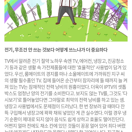
전기, 무조건 안 쓰는 것보다 어떻게 쓰느냐가 더 중요하다
TV에서 알려준 전기 절약 노하우 속엔 TV, 에어컨, 냉장고, 진공청소
기 등과 같은 생활 속 가전제품들에 대한 '효율적인' 사용법이 담겨 있
었다. 우선, 룸메이트의 경지를 떠나 소울메이트에 가까워진 지구 씨
의 생활 필수품인 TV. 집에 들어온 순간부터 잠자리에 들 때까지 늘 켜
져 있는 TV는 잠재적인 전력 낭비의 원흉이었다. 더욱이 IPTV의 셋톱
박스도 엄청난 양의 전기를 소비한다고. 보지도 않는 TV를, 그것도 '다
시보기'로 틀어놓았다면 그야말로 최악의 전력 낭비를 하고 있는 셈.
냉장고 사용법에서도 문제점이 드러났다. 한 번 장보러 갈 때마다 잔
뜩 구입해서 냉장고에 꽉꽉 채워 넣었던 게 큰 실수였다. 이럴 경우 냉
기 순환이 제대로 되지 않아 음식도 쉽게 상하고 효율도 떨어진단다.
어쩐지 얼마 전에도 채소 칸에 있던 것들이 꽁꽁 얼어 있어 죄다 버렸
는데 애꿎게도 냉장온도만 올렸다 내렸다 한 기억이 난다. 진공청소