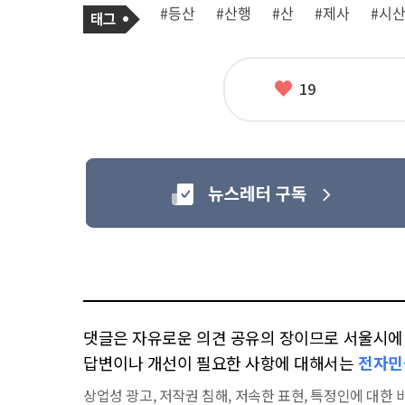
기
태
#등산
#산행
#산
#제사
#시
사
그
관
련
태
그
좋
19
아
요
댓글은 자유로운 의견 공유의 장이므로 서울시에 대
답변이나 개선이 필요한 사항에 대해서는
전자민
상업성 광고, 저작권 침해, 저속한 표현, 특정인에 대한 비