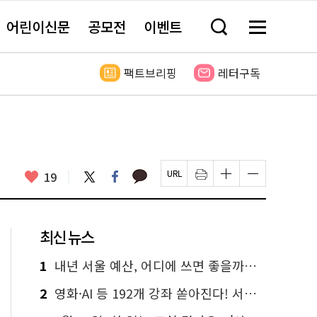
어린이신문
공모전
이벤트
검
메
색
뉴
창
전
열
체
팩트브리핑
레터구독
기
보
기
카
좋
트
페
19
페
인
글
글
카
위
이
아
이
쇄
자
자
오
터
스
요
지
하
크
크
톡
북
U
기
기
기
R
새
크
작
L
창
게
게
최신 뉴스
복
열
변
변
사
림
경
경
하
하
1
내년 서울 예산, 어디에 쓰면 좋을까요? 온라인 투표
기
기
2
영화·AI 등 192개 강좌 쏟아진다! 서울시민대학 선착순 신청