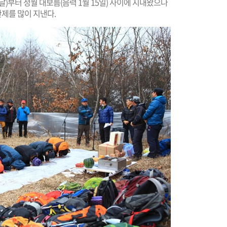
)부터 정월 대보름(음력 1월 15일) 사이에 지내왔으나
산제를 많이 지낸다.