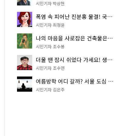
시민기자 박상현
폭염 속 피어난 진분홍 물결! 국립중앙박물관 배롱나무 명소
시민기자 최정윤
나의 마음을 사로잡은 건축물은? '서울시 건축상' 수상작 공개!
시민기자 조수봉
더울 땐 잠시 쉬었다 가세요! 생수 냉장고부터 해피소·무더위쉼터까지
시민기자 조수연
여름방학 어디 갈까? 서울 도심 무료 실내 여행 코스 추천
시민기자 김은주