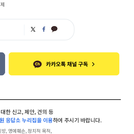
산제
카
트
페
카
위
이
오
터
스
톡
북
한 신고, 제안, 건의 등
원 응답소 누리집을 이용
하여 주시기 바랍니다.
방, 명예훼손, 정치적 목적,