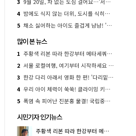
3
9월 20일, 차 없는 도심 걸어요…'서울 걷자 페스티벌' 선착순 5천명
4
밤에도 식지 않는 더위, 도시를 식히는 시원한 해법은?
5
채소 싫어하는 아이도 즐겁게 냠냠! '찾아가는 서울시 식생활 교육' 현장
많이 본 뉴스
1
주황색 리본 따라 한강부터 메타세쿼이아 숲길까지…서울둘레길 15코스
2
서울 로컬여행, 여기부터 시작하세요 '서울에디션25'
3
한강 다리 아래서 영화 한 편! '다리밑 영화관' 무료 상영
4
우리 아이 체력이 쑥쑥! 클라이밍 키즈카페·어린이 체력장
5
폭염 속 피어난 진분홍 물결! 국립중앙박물관 배롱나무 명소
시민기자 인기뉴스
주황색 리본 따라 한강부터 메타세쿼이아 숲길까지…서울둘레길 15코스