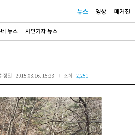
주
뉴스
영상
매거진
요
서
비
스
바
네 뉴스
시민기자 뉴스
로
가
기"
수정일
2015.03.16. 15:23
조회
2,251