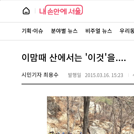
본
페
문
이
뉴
바
지
스
로
상
룸
가
단
뉴
기
으
스
로
기획·이슈
분야별 뉴스
비주얼 뉴스
우리동
주
이
요
동
서
비
스
이맘때 산에서는 '이것'을....
바
로
가
기
시민기자 최용수
발행일
2015.03.16. 15:23