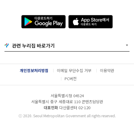
다
A
운
p
로
p
드
S
하
t
기
o
관련 누리집 바로가기
G
r
o
e
o
에
g
서
l
다
개인정보처리방침
이메일 무단수집 거부
이용약관
e
운
P
로
PC버전
l
드
a
하
y
기
서울특별시청 04524
서울특별시 중구 세종대로 110 콘텐츠담당관
대표전화
다산콜센터
02-120
ⓒ
2020. Seoul Metropolitan Government all rights reserved.