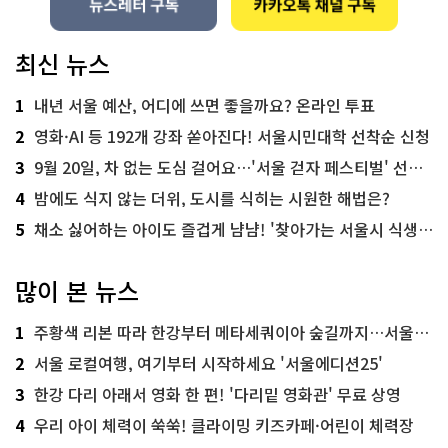
최신 뉴스
1
내년 서울 예산, 어디에 쓰면 좋을까요? 온라인 투표
2
영화·AI 등 192개 강좌 쏟아진다! 서울시민대학 선착순 신청
3
9월 20일, 차 없는 도심 걸어요…'서울 걷자 페스티벌' 선착순 5천명
4
밤에도 식지 않는 더위, 도시를 식히는 시원한 해법은?
5
채소 싫어하는 아이도 즐겁게 냠냠! '찾아가는 서울시 식생활 교육' 현장
많이 본 뉴스
1
주황색 리본 따라 한강부터 메타세쿼이아 숲길까지…서울둘레길 15코스
2
서울 로컬여행, 여기부터 시작하세요 '서울에디션25'
3
한강 다리 아래서 영화 한 편! '다리밑 영화관' 무료 상영
4
우리 아이 체력이 쑥쑥! 클라이밍 키즈카페·어린이 체력장