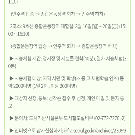
1:10)
(언주역 탑승 → 종합운동장역 회차 → 언주역 하차)
2코스: 9호선 종합운동장역 대합실, 3월 16일(월) ~ 20일(금) (15:
00 ~ 16:10)
(종합운동장역 탑승 → 언주역 회차 → 종합운동장역 하차)
▶ 시승체험 시간: 정거장 및 시설물 견학(40분), 열차 시승체험(3
0분)
▶ 시승체험 대상: 지역 시민 및 학생(초,중,고 체험학습 연계) 등
약 2000여명 (1일 2회 , 회당 200여명)
▶ 대상자 선정, 통보: 선착순 접수 후 선정, 개인 메일 및 문자 통
보
▶ 문의처: 도시기반시설본부 도시철도설비부 (02-772-7270~2)
▶ 인터넷으로 참가신청하기:
infra.seoul.go.kr/archives/23099