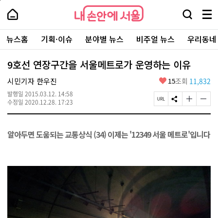
본
페
내
문
이
내
손
검
메
바
지
손
안
색
뉴
로
상
안
주
에
창
전
가
단
에
뉴스홈
기획·이슈
분야별 뉴스
비주얼 뉴스
우리동네
요
서
열
체
기
으
서
서
울
기
보
로
울
비
기
이
-
9호선 연장구간을 서울메트로가 운영하는 이유
스
동
서
바
울
좋
시민기자 한우진
15
조회
11,832
로
시
아
가
대
발행일
2015.03.12. 14:58
요
기
페
S
글
글
표
수정일
2020.12.28. 17:23
이
N
자
자
소
지
S
크
크
통
U
공
기
기
포
알아두면 도움되는 교통상식 (34) 이제는 '12349 서울 메트로'입니다
R
유
크
작
털
L
하
게
게
복
기
변
변
사
경
경
하
하
기
기