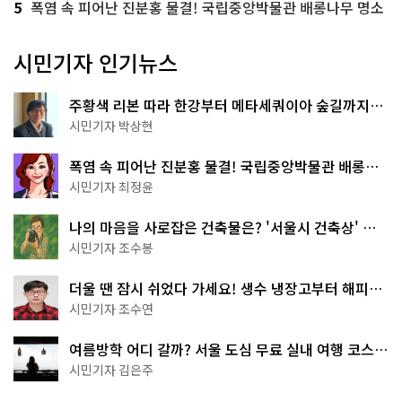
5
폭염 속 피어난 진분홍 물결! 국립중앙박물관 배롱나무 명소
시민기자 인기뉴스
주황색 리본 따라 한강부터 메타세쿼이아 숲길까지…
서울둘레길 15코스
시민기자 박상현
폭염 속 피어난 진분홍 물결! 국립중앙박물관 배롱나
무 명소
시민기자 최정윤
나의 마음을 사로잡은 건축물은? '서울시 건축상' 수
상작 공개!
시민기자 조수봉
더울 땐 잠시 쉬었다 가세요! 생수 냉장고부터 해피소
·무더위쉼터까지
시민기자 조수연
여름방학 어디 갈까? 서울 도심 무료 실내 여행 코스
추천
시민기자 김은주