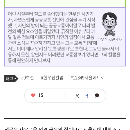
어린 시절부터 철도를 좋아했다는 한우진 시민기
자. 자연스럽게 공공교통 전반에 관심을 두기 시작
했고, 시민의 발이 되는 공공교통이야말로 나라 발
전의 핵심 요소임을 깨달았다. 굵직한 이슈부터 깨
알 같은 정보에 이르기까지 시민의 입장에서 교통
관련 소식을 꾸준히 전하고 있는 그는 교통 '업계'에
서는 이미 꽤나 알려진 '교통평론가'로 통한다. 그동안 몰라서 이
용하지 못한, 알면서도 어려웠던 교통정보가 있다면 그의 칼럼을
통해 편안하게 만나보자.
기
태
#9호선
#한우진칼럼
#12349서울메트로
사
그
관
련
태
좋
15
카
트
페
그
아
카
위
이
요
오
터
스
톡
북
댓글은 자유로운 의견 공유의 장이므로 서울시에 대한 신고,