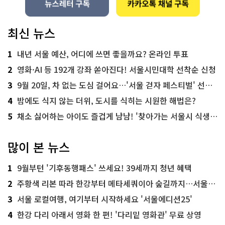
최신 뉴스
1
내년 서울 예산, 어디에 쓰면 좋을까요? 온라인 투표
2
영화·AI 등 192개 강좌 쏟아진다! 서울시민대학 선착순 신청
3
9월 20일, 차 없는 도심 걸어요…'서울 걷자 페스티벌' 선착순 5천명
4
밤에도 식지 않는 더위, 도시를 식히는 시원한 해법은?
5
채소 싫어하는 아이도 즐겁게 냠냠! '찾아가는 서울시 식생활 교육' 현장
많이 본 뉴스
1
9월부턴 '기후동행패스' 쓰세요! 39세까지 청년 혜택
2
주황색 리본 따라 한강부터 메타세쿼이아 숲길까지…서울둘레길 15코스
3
서울 로컬여행, 여기부터 시작하세요 '서울에디션25'
4
한강 다리 아래서 영화 한 편! '다리밑 영화관' 무료 상영