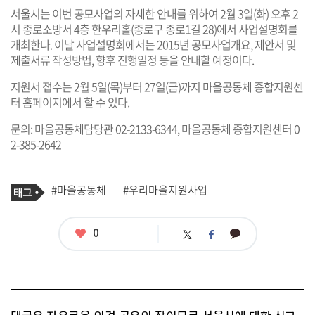
서울시는 이번 공모사업의 자세한 안내를 위하여 2월 3일(화) 오후 2
시 종로소방서 4층 한우리홀(종로구 종로1길 28)에서 사업설명회를
개최한다. 이날 사업설명회에서는 2015년 공모사업개요, 제안서 및
제출서류 작성방법, 향후 진행일정 등을 안내할 예정이다.
지원서 접수는 2월 5일(목)부터 27일(금)까지 마을공동체 종합지원센
터 홈페이지에서 할 수 있다.
문의: 마을공동체담당관 02-2133-6344, 마을공동체 종합지원센터 0
2-385-2642
기
태
#마을공동체
#우리마을지원사업
사
그
관
련
태
좋
0
카
트
페
그
아
카
위
이
요
오
터
스
톡
북