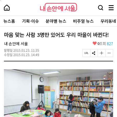
본
페
내
문
이
내
손
검
메
바
지
손
안
색
뉴
로
상
안
주
에
창
전
가
단
에
뉴스홈
기획·이슈
분야별 뉴스
비주얼 뉴스
우리동네
요
서
열
체
기
으
서
서
울
기
보
로
울
비
기
이
-
마음 맞는 사람 3명만 있어도 우리 마을이 바뀐다!
스
동
서
바
울
좋
내 손안에 서울
0
조회
827
로
시
아
가
대
발행일
2015.01.23. 11:35
요
기
페
S
글
글
표
수정일
2015.01.23. 14:49
이
N
자
자
소
지
S
크
크
통
U
공
기
기
포
R
유
크
작
털
L
하
게
게
복
기
변
변
사
경
경
하
하
기
기