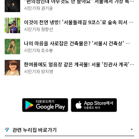
"편의점인데 아무것도 안 팔아요" 서울에서 가장 특별
한 편의점의 정체
시민기자 권기윤
이것이 천연 냉방! '서울둘레길 9코스'로 숲속 피서 떠
나볼까
시민기자 정향선
나의 마음을 사로잡은 건축물은? '서울시 건축상' 수
상작 공개!
시민기자 조수봉
한여름에도 얼음장 같은 계곡물! 서울 '진관사 계곡'이
천국이네~
시민기자 양지영
다
A
운
p
로
p
드
S
하
t
기
o
관련 누리집 바로가기
G
r
o
e