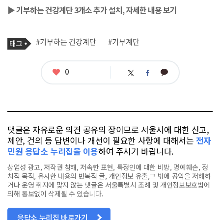
▶
기부하는 건강계단 3개소 추가 설치, 자세한 내용 보기
기
태
#기부하는 건강계단
#기부계단
사
그
관
련
태
좋
0
카
트
페
그
아
카
위
이
요
오
터
스
톡
북
댓글은 자유로운 의견 공유의 장이므로 서울시에 대한 신고,
제안, 건의 등 답변이나 개선이 필요한 사항에 대해서는
전자
민원 응답소 누리집을 이용
하여 주시기 바랍니다.
상업성 광고, 저작권 침해, 저속한 표현, 특정인에 대한 비방, 명예훼손, 정
치적 목적, 유사한 내용의 반복적 글, 개인정보 유출,그 밖에 공익을 저해하
거나 운영 취지에 맞지 않는 댓글은 서울특별시 조례 및 개인정보보호법에
의해 통보없이 삭제될 수 있습니다.
응답소 누리집 바로가기