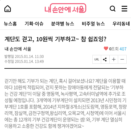
본
페
내
문
이
내
손
검
메
바
지
손
안
색
뉴
로
상
안
주
에
창
전
가
단
에
뉴스홈
기획·이슈
분야별 뉴스
비주얼 뉴스
우리동네
요
서
열
체
기
으
서
서
울
기
보
로
울
비
기
이
-
계단도 걷고, 10원씩 기부하고~ 참 쉽죠잉?
스
동
서
바
울
좋
내 손안에 서울
0
조회
407
로
시
아
가
대
발행일
2015.01.14. 11:30
요
기
페
S
글
글
표
수정일
2015.01.14. 13:49
이
N
자
자
소
지
S
크
크
통
U
공
기
기
포
걷기만 해도 기부가 되는 계단, 혹시 걸어보셨나요? 계단을 이용할 때
R
유
크
작
털
L
하
게
게
마다 10원씩 적립되어, 걷지 못하는 장애아동에게 전달되는 ‘기부하
복
기
변
변
는 건강 계단’이 이달 중 명동역, 녹사평역, 고속터미널역에 추가로 조
사
경
경
성될 예정입니다. 3개역에 기부계단이 설치되면 2013년 시민청의 기
하
하
기
기
부계단 1호를 포함해, 2014년 지하철 8개소(신도림역, 영등포역, 청량
리역, 잠실역, 금천구청역,왕십리역, 오목교역, 시청역)에 이어 서울시
에는 총 12개의 기부 건강계단이 운영되는 셈! 와, 기부 계단 열심히
이용하고 소중한 건강도 함께 챙겨야겠어요~