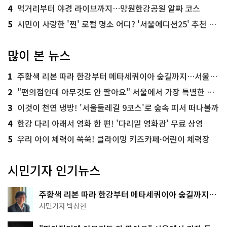
4
먹거리부터 야경 라이브까지…망원한강공원 알짜 코스
5
시민이 사랑한 '찐' 로컬 명소 어디? '서울에디션25' 추천 코스
많이 본 뉴스
1
주황색 리본 따라 한강부터 메타세쿼이아 숲길까지…서울둘레길 15코스
2
"편의점인데 아무것도 안 팔아요" 서울에서 가장 특별한 편의점의 정체
3
이것이 천연 냉방! '서울둘레길 9코스'로 숲속 피서 떠나볼까
4
한강 다리 아래서 영화 한 편! '다리밑 영화관' 무료 상영
5
우리 아이 체력이 쑥쑥! 클라이밍 키즈카페·어린이 체력장
시민기자 인기뉴스
주황색 리본 따라 한강부터 메타세쿼이아 숲길까지…
서울둘레길 15코스
시민기자 박상현