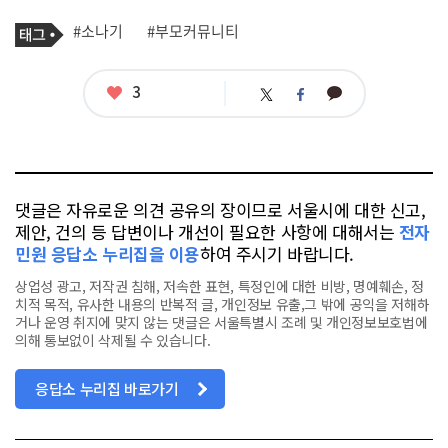
기
태
#소나기
#부모커뮤니티
사
그
관
련
태
좋
3
카
트
페
그
아
카
위
이
요
오
터
스
톡
북
댓글은 자유로운 의견 공유의 장이므로 서울시에 대한 신고,
제안, 건의 등 답변이나 개선이 필요한 사항에 대해서는
전자
민원 응답소 누리집을 이용
하여 주시기 바랍니다.
상업성 광고, 저작권 침해, 저속한 표현, 특정인에 대한 비방, 명예훼손, 정
치적 목적, 유사한 내용의 반복적 글, 개인정보 유출,그 밖에 공익을 저해하
거나 운영 취지에 맞지 않는 댓글은 서울특별시 조례 및 개인정보보호법에
의해 통보없이 삭제될 수 있습니다.
응답소 누리집 바로가기