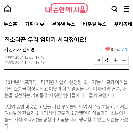
본
페
내
문
이
내
손
검
메
바
지
손
안
색
뉴
로
상
안
주
에
창
전
가
단
에
뉴스홈
기획·이슈
분야별 뉴스
비주얼 뉴스
우리동네
요
서
열
체
기
으
서
서
울
기
보
로
울
비
기
이
-
잔소리꾼 우리 엄마가 사라졌어요!
스
동
서
바
울
좋
시민기자 김세영
3
조회
778
로
시
아
가
대
발행일
2014.12.05. 17:40
요
기
페
S
글
글
표
수정일
2014.12.05. 17:47
이
N
자
자
소
지
S
크
크
통
U
공
기
기
포
'2014년 부모커뮤니티 지원 사업'에 선정된 '소나기'는 부모와 아이들
R
유
크
작
털
L
하
게
게
과의 소통을 향상시키고 이웃과 함께 경험을 나누며 배려와 협력, 나
복
기
변
변
눔을 실천하는 기회를 갖기 위한 엄마들과 아이들의 모임이다.
사
경
경
하
하
1년여 동안 비슷한 고민을 가진 부모들이 모여 서로를 보듬고, 뜨거운
기
기
여름날의 한줄기 소나기처럼 모두가 소망했던 아이들과의 '소통의 나
눔의 기적(소나기)'을 경험하고 꿈을 다시 생각할 수 있는 시간을 가졌
다.