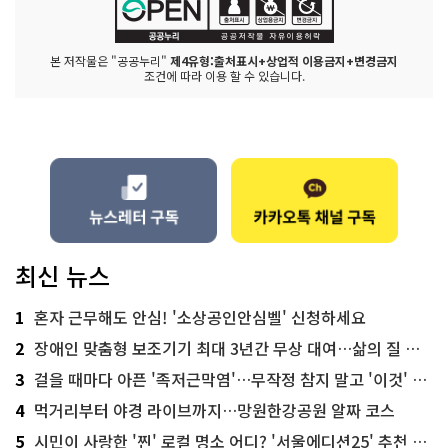
본 저작물은 "공공누리"
제4유형:출처표시+상업적 이용금지+변경금지
조건에 따라 이용 할 수 있습니다.
최신 뉴스
1
혼자 근무해도 안심! '소상공인안심벨' 신청하세요
2
장애인 맞춤형 보조기기 최대 3년간 무상 대여…삶의 질 높인다
3
걸을 때마다 아픈 '족저근막염'…무작정 참지 말고 '이것' 해보세요!
4
먹거리부터 야경 라이브까지…망원한강공원 알짜 코스
5
시민이 사랑한 '찐' 로컬 명소 어디? '서울에디션25' 추천 코스