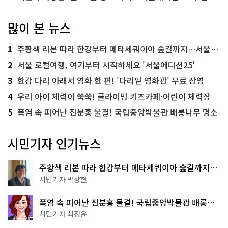
많이 본 뉴스
1
주황색 리본 따라 한강부터 메타세쿼이아 숲길까지…서울둘레길 15코스
2
서울 로컬여행, 여기부터 시작하세요 '서울에디션25'
3
한강 다리 아래서 영화 한 편! '다리밑 영화관' 무료 상영
4
우리 아이 체력이 쑥쑥! 클라이밍 키즈카페·어린이 체력장
5
폭염 속 피어난 진분홍 물결! 국립중앙박물관 배롱나무 명소
시민기자 인기뉴스
주황색 리본 따라 한강부터 메타세쿼이아 숲길까지…
서울둘레길 15코스
시민기자 박상현
폭염 속 피어난 진분홍 물결! 국립중앙박물관 배롱나
무 명소
시민기자 최정윤