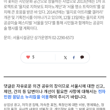
이 꽃피는 시민문화 공간으로 창출하는 사업으로 2013년에는 1차 프
로젝트로 '을지로 지하보도 피아노계단'과 '서울 명소 트릭아트'를 설
치해 큰 호응을 받은 바 있다. 2014년에는 '을지로 아뜨리愛 갤러리'
개관 및 기획전시를 이어나가고 있으며, 12월 13일에는 을지로 지하
공공미술 페스티벌 '서울을 잇다'를 통해 시민들과 함께하는 공공미
술 행사를 열 계획이다.
문의 : 서울시설공단 상가운영처 02-2290-6573
좋
5
카
트
페
아
카
위
이
요
오
터
스
톡
북
댓글은 자유로운 의견 공유의 장이므로 서울시에 대한 신고,
제안, 건의 등 답변이나 개선이 필요한 사항에 대해서는
전자
민원 응답소 누리집을 이용
하여 주시기 바랍니다.
상업성 광고, 저작권 침해, 저속한 표현, 특정인에 대한 비방, 명예훼손, 정
치적 목적, 유사한 내용의 반복적 글, 개인정보 유출,그 밖에 공익을 저해하