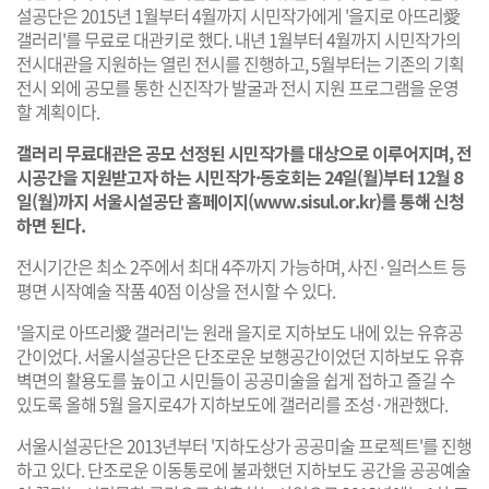
설공단은 2015년 1월부터 4월까지 시민작가에게 '을지로 아뜨리愛
갤러리'를 무료로 대관키로 했다. 내년 1월부터 4월까지 시민작가의
전시대관을 지원하는 열린 전시를 진행하고, 5월부터는 기존의 기획
전시 외에 공모를 통한 신진작가 발굴과 전시 지원 프로그램을 운영
할 계획이다.
갤러리 무료대관은 공모 선정된 시민작가를 대상으로 이루어지며, 전
시공간을 지원받고자 하는 시민작가·동호회는 24일(월)부터 12월 8
일(월)까지 서울시설공단 홈페이지(
www.sisul.or.kr
)를 통해 신청
하면 된다.
전시기간은 최소 2주에서 최대 4주까지 가능하며, 사진·일러스트 등
평면 시작예술 작품 40점 이상을 전시할 수 있다.
'을지로 아뜨리愛 갤러리'는 원래 을지로 지하보도 내에 있는 유휴공
간이었다. 서울시설공단은 단조로운 보행공간이었던 지하보도 유휴
벽면의 활용도를 높이고 시민들이 공공미술을 쉽게 접하고 즐길 수
있도록 올해 5월 을지로4가 지하보도에 갤러리를 조성·개관했다.
서울시설공단은 2013년부터 '지하도상가 공공미술 프로젝트'를 진행
하고 있다. 단조로운 이동통로에 불과했던 지하보도 공간을 공공예술