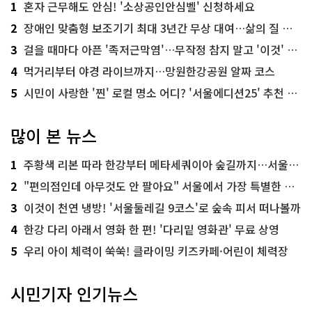
1
혼자 근무해도 안심! '소상공인안심벨' 신청하세요
2
장애인 맞춤형 보조기기 최대 3년간 무상 대여…삶의 질 높인다
3
걸을 때마다 아픈 '족저근막염'…무작정 참지 말고 '이것' 해보세요!
4
먹거리부터 야경 라이브까지…망원한강공원 알짜 코스
5
시민이 사랑한 '찐' 로컬 명소 어디? '서울에디션25' 추천 코스
많이 본 뉴스
1
주황색 리본 따라 한강부터 메타세쿼이아 숲길까지…서울둘레길 15코스
2
"편의점인데 아무것도 안 팔아요" 서울에서 가장 특별한 편의점의 정체
3
이것이 천연 냉방! '서울둘레길 9코스'로 숲속 피서 떠나볼까
4
한강 다리 아래서 영화 한 편! '다리밑 영화관' 무료 상영
5
우리 아이 체력이 쑥쑥! 클라이밍 키즈카페·어린이 체력장
시민기자 인기뉴스