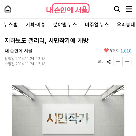
본
페
내
문
이
내
손
검
메
바
지
손
안
색
뉴
로
상
안
주
에
창
전
가
단
에
뉴스홈
기획·이슈
분야별 뉴스
비주얼 뉴스
우리동네
요
서
열
체
기
으
서
서
울
기
보
로
울
비
기
이
-
지하보도 갤러리, 시민작가에 개방
스
동
서
바
울
좋
내 손안에 서울
5
조회
1,010
로
시
아
가
대
발행일
2014.11.24. 13:18
요
기
페
S
글
글
표
수정일
2014.11.24. 13:18
이
N
자
자
소
지
S
크
크
통
U
공
기
기
포
R
유
크
작
털
L
하
게
게
복
기
변
변
사
경
경
하
하
기
기