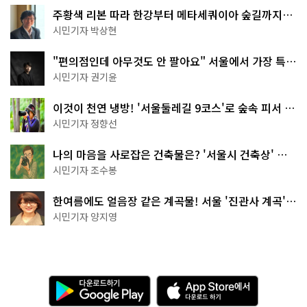
주황색 리본 따라 한강부터 메타세쿼이아 숲길까지…
서울둘레길 15코스
시민기자 박상현
"편의점인데 아무것도 안 팔아요" 서울에서 가장 특별
한 편의점의 정체
시민기자 권기윤
이것이 천연 냉방! '서울둘레길 9코스'로 숲속 피서 떠
나볼까
시민기자 정향선
나의 마음을 사로잡은 건축물은? '서울시 건축상' 수
상작 공개!
시민기자 조수봉
한여름에도 얼음장 같은 계곡물! 서울 '진관사 계곡'이
천국이네~
시민기자 양지영
다
A
운
p
로
p