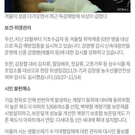
겨울이 성큼 다가오면서 최근 독감예방에 비상이 걸렸다
보건·위생관리
우선, 지난 10월부터 기초수급자 등 겨울철 취약계층 83만 명을 대상
으로 독감 예방접종을 실시하고 있습니다. 감염병 감시 신속대응반을
운영해 신종 감염병(에볼라 등)에 대한 감시를 강화하고 있습니다.
또한, 김장철 대비 김치류, 절임배추, 젓갈류, 고춧가루 등 성수식품 제
조업소를 대상으로 현장 위생점검(11/3~7)과 김장용 농수산물안전성
여부 검사도 실시했습니다.(10/27~11/14)
시민 불편해소
기습 한파로 인해 빈번하게 발생하는 계량기 동파에 대비해 동파위험
이 높은 복도식 아파트 5,908개소를 선정, 벽체형 계량기함 보온재를
시범설치하고, 보온덮개 성능을 개선한 계량기 보호함 보온덮개도 기
존 복도식 아파트에서 연립·다세대 등 1만 세대에 확대 설치합니다.
아울러 시는 생활쓰레기 수거대행업체에 대한 관리와 대시민 홍보를