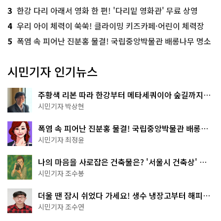
3
한강 다리 아래서 영화 한 편! '다리밑 영화관' 무료 상영
4
우리 아이 체력이 쑥쑥! 클라이밍 키즈카페·어린이 체력장
5
폭염 속 피어난 진분홍 물결! 국립중앙박물관 배롱나무 명소
시민기자 인기뉴스
주황색 리본 따라 한강부터 메타세쿼이아 숲길까지…
서울둘레길 15코스
시민기자 박상현
폭염 속 피어난 진분홍 물결! 국립중앙박물관 배롱나
무 명소
시민기자 최정윤
나의 마음을 사로잡은 건축물은? '서울시 건축상' 수
상작 공개!
시민기자 조수봉
더울 땐 잠시 쉬었다 가세요! 생수 냉장고부터 해피소
·무더위쉼터까지
시민기자 조수연