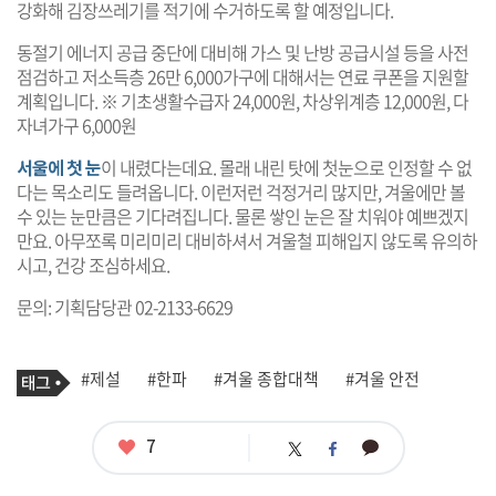
강화해 김장쓰레기를 적기에 수거하도록 할 예정입니다.
동절기 에너지 공급 중단에 대비해 가스 및 난방 공급시설 등을 사전
점검하고 저소득층 26만 6,000가구에 대해서는 연료 쿠폰을 지원할
계획입니다. ※ 기초생활수급자 24,000원, 차상위계층 12,000원, 다
자녀가구 6,000원
서울에 첫 눈
이 내렸다는데요. 몰래 내린 탓에 첫눈으로 인정할 수 없
다는 목소리도 들려옵니다. 이런저런 걱정거리 많지만, 겨울에만 볼
수 있는 눈만큼은 기다려집니다. 물론 쌓인 눈은 잘 치워야 예쁘겠지
만요. 아무쪼록 미리미리 대비하셔서 겨울철 피해입지 않도록 유의하
시고, 건강 조심하세요.
문의: 기획담당관 02-2133-6629
기
태
#제설
#한파
#겨울 종합대책
#겨울 안전
사
그
관
련
태
좋
7
카
트
페
그
아
카
위
이
요
오
터
스