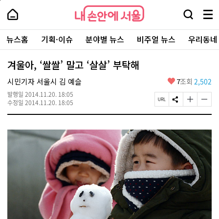
본
페
내
문
이
내
손
검
메
바
지
손
안
색
뉴
로
상
안
주
에
창
전
가
단
에
뉴스홈
기획·이슈
분야별 뉴스
비주얼 뉴스
우리동네
요
서
열
체
기
으
서
서
울
기
보
로
울
비
기
이
-
겨울아, ‘쌀쌀’ 말고 ‘살살’ 부탁해
스
동
서
바
울
좋
시민기자 서울시 김 예슬
7
조회
2,502
로
시
아
가
대
발행일
2014.11.20. 18:05
요
기
페
S
글
글
표
수정일
2014.11.20. 18:05
이
N
자
자
소
지
S
크
크
통
U
공
기
기
포
R
유
크
작
털
L
하
게
게
복
기
변
변
사
경
경
하
하
기
기