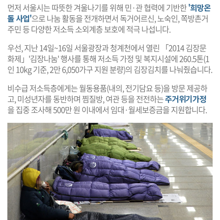
먼저 서울시는 따뜻한 겨울나기를 위해 민·관 협력에 기반한
'희망온
돌 사업'
으로 나눔 활동을 전개하면서 독거어르신, 노숙인, 쪽방촌거
주민 등 다양한 저소득 소외계층 보호에 적극 나섭니다.
우선, 지난 14일~16일 서울광장과 청계천에서 열린 「2014 김장문
화제」'김장나눔' 행사를 통해 저소득 가정 및 복지시설에 260.5톤(1
인 10kg 기준, 2만 6,050가구 지원 분량)의 김장김치를 나눠줬습니다.
비수급 저소득층에게는 월동용품(내의, 전기담요 등)을 방문 제공하
고, 미성년자를 동반하며 찜질방, 여관 등을 전전하는
주거위기가정
을 집중 조사해 500만 원 이내에서 임대·월세보증금을 지원합니다.