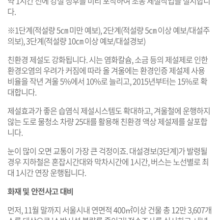
약 1시간 전에 강설 징후를 미리 포착하여 초동 제설작업을 실시합니
다.
※1단계(적설량 5㎝ 미만 예보), 2단계(적설량 5㎝ 이상 예보/대설주
의보), 3단계(적설량 10㎝ 이상 예보/대설경보)
친환경 제설도 강화됩니다. 시는 염화칼슘, 소금 등의 제설제로 인한
환경오염의 우려가 커짐에 따라 올 겨울에는 환경인증 제설제 사용
비율을 작년 겨울 5%에서 10%로 늘리고, 2015년부터는 15%로 확
대합니다.
제설효과가 좋은 습염식 제설시스템도 확대하고, 겨울철에 운행하지
않는 도로 물청소 차량 25대를 활용해 친환경 액상 제설제를 살포합
니다.
눈이 많이 오면 교통이 가장 큰 걱정이죠. 대설경보(3단계)가 발령될
경우 지하철은 혼잡시간대와 막차시간에 1시간, 버스는 노선별로 최
대 1시간 연장 운행됩니다.
화재 및 안전사고 대비
먼저, 11월 말까지 서울시내 연면적 400㎡이상 건물 총 12만 3,607개