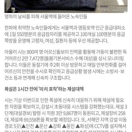
영하의 날씨를 피해 서울역에 들어온 노숙인들
한파에 취약한 노숙인들에게는 서울역과 영등포역 인근 응급대피소
에 1일 550명분의 응급잠자리를 제공하고 100개실 100명분의 응급
쪽방을 운영해 고령자, 여성, 질환자 등에 우선 제공합니다.
아울러 시는 800여 명 어르신돌보미 인력을 활용해 거동이 불편한 독
거어르신 2만 7,472명(돌봄기본서비스 수혜 대상)을 상시 모니터링
합니다. 이들은 동절기에 주2회 이상 방문하고 매일 안부전화를 걸어
어르신의 안전을 수시로 확인하고 응급상황 발생 시에는 소방서·보
건소 등과 연계해 신속히 구조합니다.
폭설은 1시간 전에 '미리 포착'하는 제설대책
시는 기상 이변으로 인한 폭설에 신속히 대응하기 위해 제설에 필요
한 자원을 확보하고, 강설시 초동대응 시스템을 강화했는데요. 제설 3
단계(대설경보) 발령 시 직원 3만 9,867명이 동원되고, 제설장비 258
대, 제설제 69,558톤을 확보할 예정입니다. 또, 서해안 지역 강설 이동
경로 5곳(▲인천 ▲문산 ▲강화 ▲옹진 ▲화성)에 CCTV를 설치해서