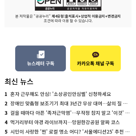
본 저작물은 "공공누리"
제4유형:출처표시+상업적 이용금지+변경금지
조건에 따라 이용 할 수 있습니다.
최신 뉴스
1
혼자 근무해도 안심! '소상공인안심벨' 신청하세요
2
장애인 맞춤형 보조기기 최대 3년간 무상 대여…삶의 질 높인다
3
걸을 때마다 아픈 '족저근막염'…무작정 참지 말고 '이것' 해보세요!
4
먹거리부터 야경 라이브까지…망원한강공원 알짜 코스
5
시민이 사랑한 '찐' 로컬 명소 어디? '서울에디션25' 추천 코스