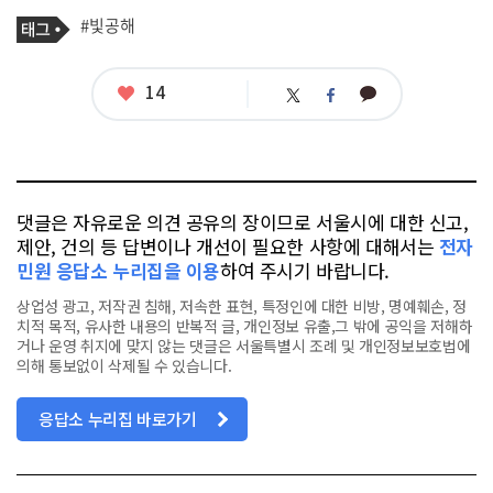
기
태
#빛공해
사
그
관
련
태
좋
14
카
트
페
그
아
카
위
이
요
오
터
스
톡
북
댓글은 자유로운 의견 공유의 장이므로 서울시에 대한 신고,
제안, 건의 등 답변이나 개선이 필요한 사항에 대해서는
전자
민원 응답소 누리집을 이용
하여 주시기 바랍니다.
상업성 광고, 저작권 침해, 저속한 표현, 특정인에 대한 비방, 명예훼손, 정
치적 목적, 유사한 내용의 반복적 글, 개인정보 유출,그 밖에 공익을 저해하
거나 운영 취지에 맞지 않는 댓글은 서울특별시 조례 및 개인정보보호법에
의해 통보없이 삭제될 수 있습니다.
응답소 누리집 바로가기