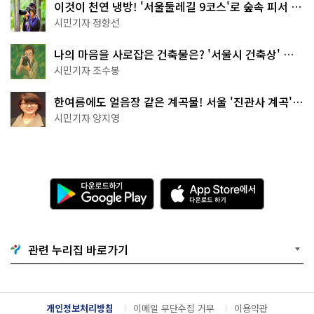
이것이 천연 냉방! '서울둘레길 9코스'로 숲속 피서 떠
나볼까
시민기자 정향선
나의 마음을 사로잡은 건축물은? '서울시 건축상' 수
상작 공개!
시민기자 조수봉
한여름에도 얼음장 같은 계곡물! 서울 '진관사 계곡'이
천국이네~
시민기자 양지영
다
A
운
p
로
p
드
S
하
t
기
o
관련 누리집 바로가기
G
r
o
e
o
에
g
서
l
다
개인정보처리방침
이메일 무단수집 거부
이용약관
e
운