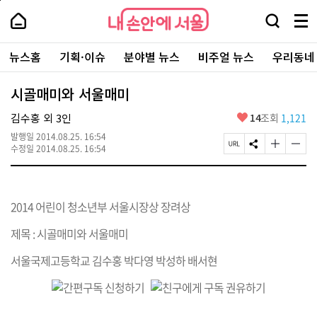
본
페
내
문
이
내
손
검
메
바
지
손
안
색
뉴
로
상
안
주
에
창
전
가
단
에
뉴스홈
기획·이슈
분야별 뉴스
비주얼 뉴스
우리동네
요
서
열
체
기
으
서
서
울
기
보
로
울
비
기
이
-
시골매미와 서울매미
스
동
서
바
울
좋
김수홍 외 3인
14
조회
1,121
로
시
아
가
대
발행일
2014.08.25. 16:54
요
기
페
S
글
글
표
수정일
2014.08.25. 16:54
이
N
자
자
소
지
S
크
크
통
U
공
기
기
포
R
유
크
작
털
2014 어린이 청소년부 서울시장상 장려상
L
하
게
게
복
기
변
변
사
경
경
제목 : 시골매미와 서울매미
하
하
기
기
서울국제고등학교 김수홍 박다영 박성하 배서현