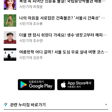
폭염 속 피어난 진분홍 물결! 국립중앙박물관 배롱나
무 명소
시민기자 최정윤
나의 마음을 사로잡은 건축물은? '서울시 건축상' 수
상작 공개!
시민기자 조수봉
더울 땐 잠시 쉬었다 가세요! 생수 냉장고부터 해피소
·무더위쉼터까지
시민기자 조수연
여름방학 어디 갈까? 서울 도심 무료 실내 여행 코스
추천
시민기자 김은주
다
A
운
p
로
p
드
S
하
t
기
o
관련 누리집 바로가기
G
r
o
e