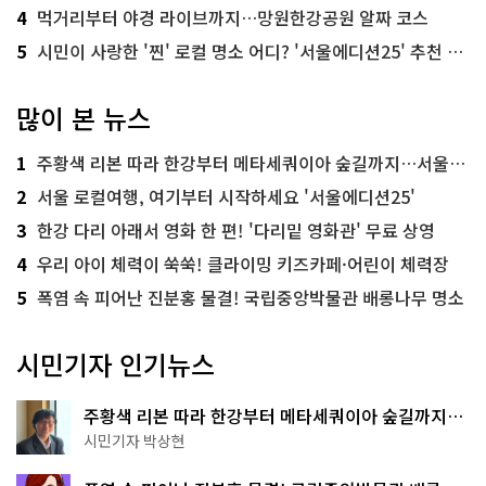
4
먹거리부터 야경 라이브까지…망원한강공원 알짜 코스
5
시민이 사랑한 '찐' 로컬 명소 어디? '서울에디션25' 추천 코스
많이 본 뉴스
1
주황색 리본 따라 한강부터 메타세쿼이아 숲길까지…서울둘레길 15코스
2
서울 로컬여행, 여기부터 시작하세요 '서울에디션25'
3
한강 다리 아래서 영화 한 편! '다리밑 영화관' 무료 상영
4
우리 아이 체력이 쑥쑥! 클라이밍 키즈카페·어린이 체력장
5
폭염 속 피어난 진분홍 물결! 국립중앙박물관 배롱나무 명소
시민기자 인기뉴스
주황색 리본 따라 한강부터 메타세쿼이아 숲길까지…
서울둘레길 15코스
시민기자 박상현