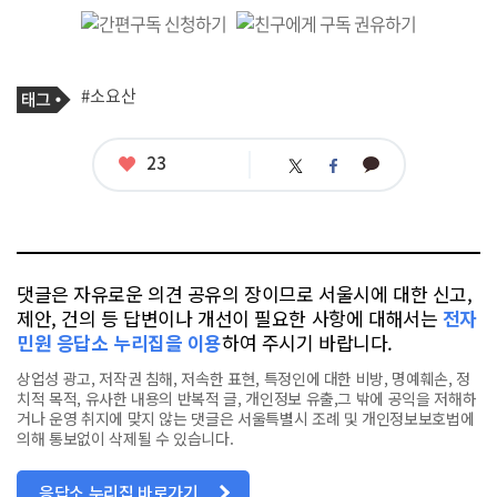
기
태
#소요산
사
그
관
련
태
좋
23
카
트
페
그
아
카
위
이
요
오
터
스
톡
북
댓글은 자유로운 의견 공유의 장이므로 서울시에 대한 신고,
제안, 건의 등 답변이나 개선이 필요한 사항에 대해서는
전자
민원 응답소 누리집을 이용
하여 주시기 바랍니다.
상업성 광고, 저작권 침해, 저속한 표현, 특정인에 대한 비방, 명예훼손, 정
치적 목적, 유사한 내용의 반복적 글, 개인정보 유출,그 밖에 공익을 저해하
거나 운영 취지에 맞지 않는 댓글은 서울특별시 조례 및 개인정보보호법에
의해 통보없이 삭제될 수 있습니다.
응답소 누리집 바로가기