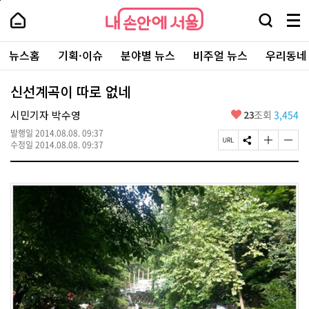
본
페
내
문
이
내
손
검
메
바
지
손
안
색
뉴
로
상
안
주
에
창
전
가
단
에
뉴스홈
기획·이슈
분야별 뉴스
비주얼 뉴스
우리동네
요
서
열
체
기
으
서
서
울
기
보
로
울
비
기
이
-
신선계곡이 따로 없네
스
동
서
바
울
좋
시민기자 박수영
23
조회
3,454
로
시
아
가
대
발행일
2014.08.08. 09:37
요
기
페
S
글
글
표
수정일
2014.08.08. 09:37
이
N
자
자
소
지
S
크
크
통
U
공
기
기
포
R
유
크
작
털
L
하
게
게
복
기
변
변
사
경
경
하
하
기
기