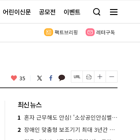
어린이신문
공모전
이벤트
검
메
색
뉴
창
전
열
체
팩트브리핑
레터구독
기
보
기
카
좋
트
페
35
페
인
글
글
카
위
이
아
이
쇄
자
자
오
터
스
요
지
하
크
크
톡
북
U
기
기
기
R
새
크
작
L
창
게
게
최신 뉴스
복
열
변
변
사
림
경
경
하
하
1
혼자 근무해도 안심! '소상공인안심벨' 신청하세요
기
기
2
장애인 맞춤형 보조기기 최대 3년간 무상 대여…삶의 질 높인다