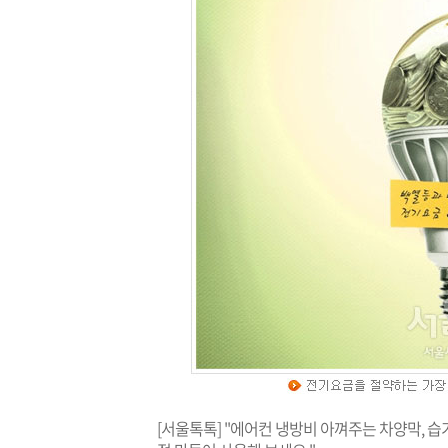
[서울톡톡] "에어컨 냉방비 아껴주는 차양막, 습