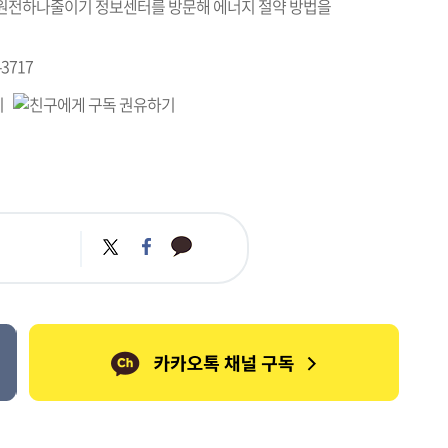
 "원전하나줄이기 정보센터를 방문해 에너지 절약 방법을
3717
카
트
페
카
위
이
오
터
스
톡
북