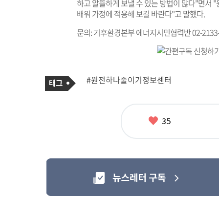
하고 알뜰하게 보낼 수 있는 방법이 많다"면서
배워 가정에 적용해 보길 바란다"고 말했다.
문의: 기후환경본부 에너지시민협력반 02-2133-
기
태
#원전하나줄이기정보센터
사
그
관
련
태
그
좋
35
아
요