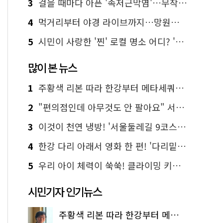
3
걸을 때마다 아픈 '족저근막염'…무작정 참지 말고 '이것' 해보세요!
4
먹거리부터 야경 라이브까지…망원한강공원 알짜 코스
5
시민이 사랑한 '찐' 로컬 명소 어디? '서울에디션25' 추천 코스
많이 본 뉴스
1
주황색 리본 따라 한강부터 메타세쿼이아 숲길까지…서울둘레길 15코스
2
"편의점인데 아무것도 안 팔아요" 서울에서 가장 특별한 편의점의 정체
3
이것이 천연 냉방! '서울둘레길 9코스'로 숲속 피서 떠나볼까
4
한강 다리 아래서 영화 한 편! '다리밑 영화관' 무료 상영
5
우리 아이 체력이 쑥쑥! 클라이밍 키즈카페·어린이 체력장
시민기자 인기뉴스
주황색 리본 따라 한강부터 메타세쿼이아 숲길까지…서울둘레길 15코스