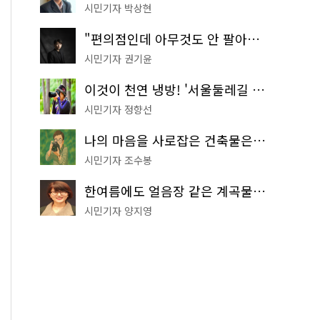
시민기자 박상현
"편의점인데 아무것도 안 팔아요" 서울에서 가장 특별한 편의점의 정체
시민기자 권기윤
이것이 천연 냉방! '서울둘레길 9코스'로 숲속 피서 떠나볼까
시민기자 정향선
나의 마음을 사로잡은 건축물은? '서울시 건축상' 수상작 공개!
시민기자 조수봉
한여름에도 얼음장 같은 계곡물! 서울 '진관사 계곡'이 천국이네~
시민기자 양지영