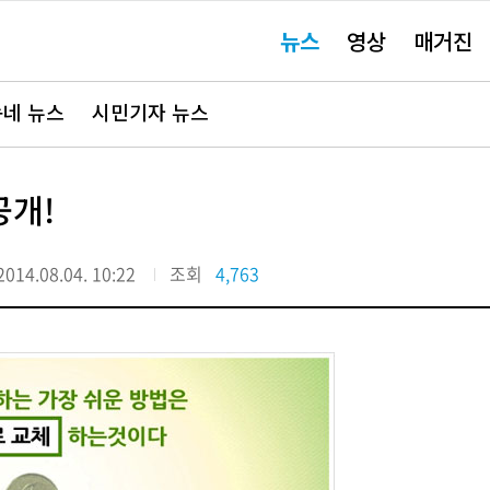
주
뉴스
영상
매거진
요
서
비
스
바
네 뉴스
시민기자 뉴스
로
가
기"
공개!
2014.08.04. 10:22
조회
4,763