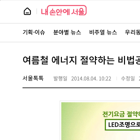
본
페
문
이
뉴
바
지
스
로
상
룸
가
단
뉴
기
으
스
로
기획·이슈
분야별 뉴스
비주얼 뉴스
우리동
주
이
요
동
서
비
스
여름철 에너지 절약하는 비법
바
로
가
기
서울톡톡
발행일
2014.08.04. 10:22
수정일