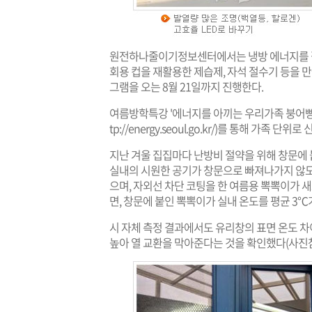
원전하나줄이기정보센터에서는 냉방 에너지를 절
회용 컵을 재활용한 제습제, 자석 절수기 등을 
그램을 오는 8월 21일까지 진행한다.
여름방학특강 '에너지를 아끼는 우리가족 붕어빵
tp://energy.seoul.go.kr/
)를 통해 가족 단위로 
지난 겨울 집집마다 난방비 절약을 위해 창문에 
실내의 시원한 공기가 창문으로 빠져나가지 않도
으며, 자외선 차단 코팅을 한 여름용 뽁뽁이가
면, 창문에 붙인 뽁뽁이가 실내 온도를 평균 3℃
시 자체 측정 결과에서도 유리창의 표면 온도 차
높아 열 교환을 막아준다는 것을 확인했다(사진참