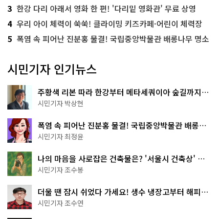
3
한강 다리 아래서 영화 한 편! '다리밑 영화관' 무료 상영
4
우리 아이 체력이 쑥쑥! 클라이밍 키즈카페·어린이 체력장
5
폭염 속 피어난 진분홍 물결! 국립중앙박물관 배롱나무 명소
시민기자 인기뉴스
주황색 리본 따라 한강부터 메타세쿼이아 숲길까지…
서울둘레길 15코스
시민기자 박상현
폭염 속 피어난 진분홍 물결! 국립중앙박물관 배롱나
무 명소
시민기자 최정윤
나의 마음을 사로잡은 건축물은? '서울시 건축상' 수
상작 공개!
시민기자 조수봉
더울 땐 잠시 쉬었다 가세요! 생수 냉장고부터 해피소
·무더위쉼터까지
시민기자 조수연