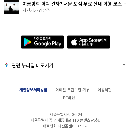
여름방학 어디 갈까? 서울 도심 무료 실내 여행 코스
추천
시민기자 김은주
다
A
운
p
로
p
드
S
하
t
기
o
관련 누리집 바로가기
G
r
o
e
o
에
g
서
l
다
개인정보처리방침
이메일 무단수집 거부
이용약관
e
운
P
로
PC버전
l
드
a
하
y
기
서울특별시청 04524
서울특별시 중구 세종대로 110 콘텐츠담당관
대표전화
다산콜센터
02-120