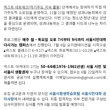
넥스트 네트워크(자기주도 지속 활동)
단계에서는 참여자가 직접 자
기주도적 소모임을 운영하고, 11월 21일 예정된 성과나눔회에서 강
연 결과물을 시민에게 선보인다. 이번 2기는 청소년·청년 대상 강연
을 중심으로 운영되며, 성과나눔회는 그 결과를 시민과 나누는 자리
로 마련된다.
프로그램은
매주 월‧목요일 오후 7시부터 9시까지 서울시민대학
다시가는 캠퍼스
에서 진행된다. 7월 6일 오리엔테이션을 시작으로
▴넥스트 클래스(7.6~9.17) ▴넥스트 프로젝트(10.1~10.29) ▴넥스트
네트워크(11.2~11.19) 과정이 이어진다.
넥스트 아카데미 2기는
50~64세(1976~1961년생) 서울 시민 및
서울시 생활권자
누구나 참여할 수 있으며, 접수는 6월 22일까지 지
원서와 공공기여 실행계획서를 이메일(sleisimin@gmail.com)로
제출하면 된다.
모집 공고문과 지원서 양식은
서울시평생학습포털 서울시민대학 공
지사항
에서 내려받을 수 있다. 최종 합격자는 외부 전문가로 구성된
심사위원회의 심사를 거쳐 6월 30일 발표할 예정이다.