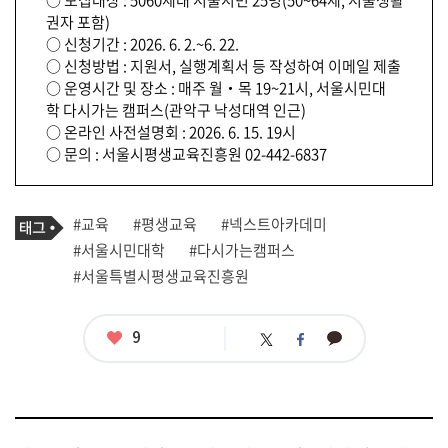
○ 모집대상 : 5060세대 서울시민 25명(50~64세, 서울생활
권자 포함)
○ 신청기간 : 2026. 6. 2.~6. 22.
○ 신청방법 : 지원서, 실행계획서 등 작성하여 이메일 제출
○ 운영시간 및 장소 : 매주 월‧목 19~21시, 서울시민대
학 다시가는 캠퍼스(관악구 낙성대역 인근)
○ 온라인 사전설명회 : 2026. 6. 15. 19시
○ 문의 : 서울시평생교육진흥원 02-442-6837
기
태
#교육
#평생교육
#넥스트아카데미
사
그
관
#서울시민대학
#다시가는캠퍼스
련
#서울특별시평생교육진흥원
태
그
좋
9
카
트
페
아
카
위
이
요
오
터
스
톡
북