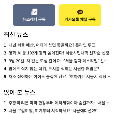
최신 뉴스
1
내년 서울 예산, 어디에 쓰면 좋을까요? 온라인 투표
2
영화·AI 등 192개 강좌 쏟아진다! 서울시민대학 선착순 신청
3
9월 20일, 차 없는 도심 걸어요…'서울 걷자 페스티벌' 선착순 5천명
4
밤에도 식지 않는 더위, 도시를 식히는 시원한 해법은?
5
채소 싫어하는 아이도 즐겁게 냠냠! '찾아가는 서울시 식생활 교육' 현장
많이 본 뉴스
1
주황색 리본 따라 한강부터 메타세쿼이아 숲길까지…서울둘레길 15코스
2
서울 로컬여행, 여기부터 시작하세요 '서울에디션25'