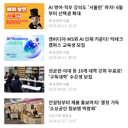
AI 영어·직무 강의도 '서울런' 하자! 6월
부터 선택권 확대
내 손안에 서울
2026.05.14. 15:19
엔비디아·MS와 AI 인재 키운다! 빅테크
캠퍼스 교육생 모집
내 손안에 서울
2026.04.13. 08:41
성균관·이대 등 10개 대학 강좌 무료로!
'구독대학' 수강생 모집
내 손안에 서울
2026.04.06. 15:43
컨설팅부터 제품 홍보까지! 열정 가득
'소상공인 힘보탬 박람회'
시민기자 정향선
2026.03.27. 15:07