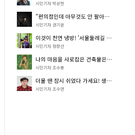
시민기자 박상현
"편의점인데 아무것도 안 팔아요" 서울에서 가장 특별한 편의점의 정체
시민기자 권기윤
이것이 천연 냉방! '서울둘레길 9코스'로 숲속 피서 떠나볼까
시민기자 정향선
나의 마음을 사로잡은 건축물은? '서울시 건축상' 수상작 공개!
시민기자 조수봉
더울 땐 잠시 쉬었다 가세요! 생수 냉장고부터 해피소·무더위쉼터까지
시민기자 조수연