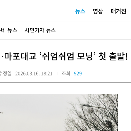
주
뉴스
영상
매거진
요
서
비
스
바
네 뉴스
시민기자 뉴스
로
가
기"
마포대교 ‘쉬엄쉬엄 모닝’ 첫 출발!
수정일
2026.03.16. 18:21
조회
929