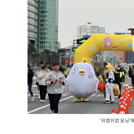
'쉬엄쉬엄 모닝'