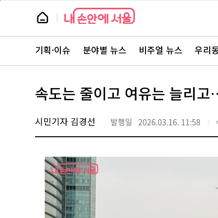
본
페
문
이
뉴
바
지
스
로
상
룸
가
단
뉴
기
으
스
로
기획·이슈
분야별 뉴스
비주얼 뉴스
우리동
주
이
요
동
서
비
스
속도는 줄이고 여유는 늘리고…
바
로
가
기
시민기자 김경선
발행일
2026.03.16. 11:58