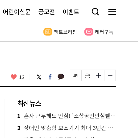
어린이신문
공모전
이벤트
검
메
색
뉴
창
전
열
체
팩트브리핑
레터구독
기
보
기
카
좋
트
페
13
페
인
글
글
카
위
이
아
이
쇄
자
자
오
터
스
요
지
하
크
크
톡
북
U
기
기
기
R
새
크
작
L
창
게
게
최신 뉴스
복
열
변
변
사
림
경
경
하
하
1
혼자 근무해도 안심! '소상공인안심벨' 신청하세요
기
기
2
장애인 맞춤형 보조기기 최대 3년간 무상 대여…삶의 질 높인다