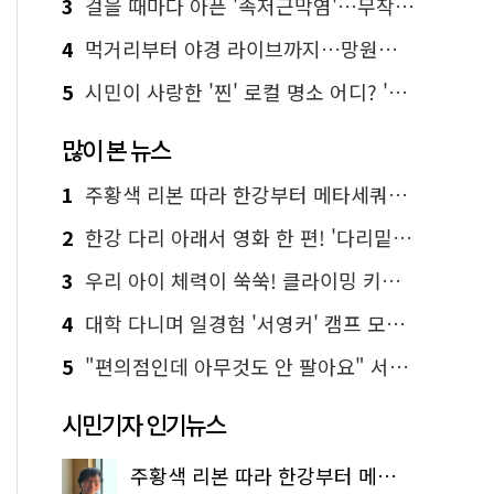
3
걸을 때마다 아픈 '족저근막염'…무작정 참지 말고 '이것' 해보세요!
4
먹거리부터 야경 라이브까지…망원한강공원 알짜 코스
5
시민이 사랑한 '찐' 로컬 명소 어디? '서울에디션25' 추천 코스
많이 본 뉴스
1
주황색 리본 따라 한강부터 메타세쿼이아 숲길까지…서울둘레길 15코스
2
한강 다리 아래서 영화 한 편! '다리밑 영화관' 무료 상영
3
우리 아이 체력이 쑥쑥! 클라이밍 키즈카페·어린이 체력장
4
대학 다니며 일경험 '서영커' 캠프 모집…전액 무료
5
"편의점인데 아무것도 안 팔아요" 서울에서 가장 특별한 편의점의 정체
시민기자 인기뉴스
주황색 리본 따라 한강부터 메타세쿼이아 숲길까지…서울둘레길 15코스