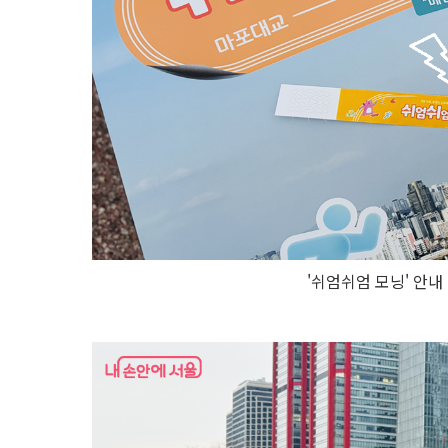
'쉬엄쉬엄 모닝' 안