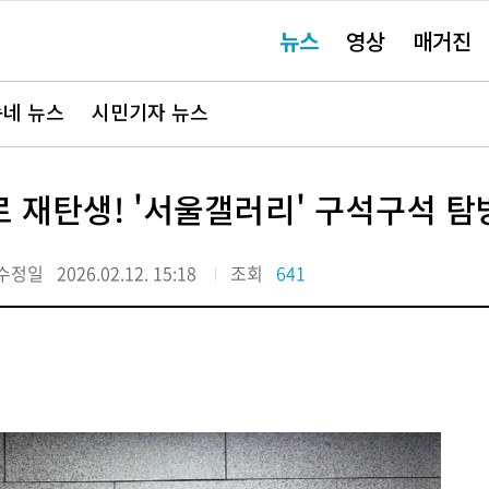
주
뉴스
영상
매거진
요
서
비
스
바
네 뉴스
시민기자 뉴스
로
가
기"
 재탄생! '서울갤러리' 구석구석 탐
수정일
2026.02.12. 15:18
조회
641