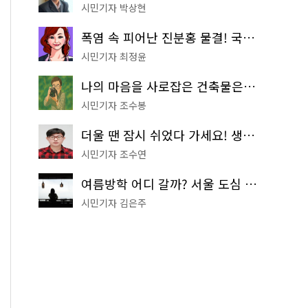
시민기자 박상현
폭염 속 피어난 진분홍 물결! 국립중앙박물관 배롱나무 명소
시민기자 최정윤
나의 마음을 사로잡은 건축물은? '서울시 건축상' 수상작 공개!
시민기자 조수봉
더울 땐 잠시 쉬었다 가세요! 생수 냉장고부터 해피소·무더위쉼터까지
시민기자 조수연
여름방학 어디 갈까? 서울 도심 무료 실내 여행 코스 추천
시민기자 김은주