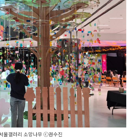
 서울갤러리 소망나무 ⓒ권수진