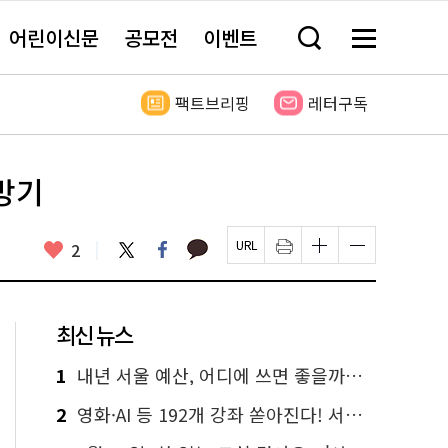
어린이신문
공모전
이벤트
검
메
색
뉴
창
전
열
체
팩트브리핑
레터구독
기
보
기
방기
카
좋
트
페
2
페
인
글
글
카
위
이
아
이
쇄
자
자
오
터
스
요
지
하
크
크
톡
북
U
기
기
기
R
새
크
작
L
창
게
게
최신 뉴스
복
열
변
변
사
림
경
경
하
하
1
내년 서울 예산, 어디에 쓰면 좋을까요? 온라인 투표
기
기
2
영화·AI 등 192개 강좌 쏟아진다! 서울시민대학 선착순 신청