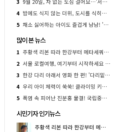
3
9월 20일, 차 없는 도심 걸어요…'서울 걷자 페스티벌' 선착순 5천명
4
밤에도 식지 않는 더위, 도시를 식히는 시원한 해법은?
5
채소 싫어하는 아이도 즐겁게 냠냠! '찾아가는 서울시 식생활 교육' 현장
많이 본 뉴스
1
주황색 리본 따라 한강부터 메타세쿼이아 숲길까지…서울둘레길 15코스
2
서울 로컬여행, 여기부터 시작하세요 '서울에디션25'
3
한강 다리 아래서 영화 한 편! '다리밑 영화관' 무료 상영
4
우리 아이 체력이 쑥쑥! 클라이밍 키즈카페·어린이 체력장
5
폭염 속 피어난 진분홍 물결! 국립중앙박물관 배롱나무 명소
시민기자 인기뉴스
주황색 리본 따라 한강부터 메타세쿼이아 숲길까지…서울둘레길 15코스