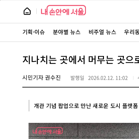
본
페
문
이
뉴
바
지
스
로
상
룸
가
단
뉴
기
으
스
로
기획·이슈
분야별 뉴스
비주얼 뉴스
우리동
주
이
요
동
서
비
스
지나치는 곳에서 머무는 곳으로
바
로
가
기
시민기자 권수진
발행일
2026.02.12. 11:02
개관 기념 팝업으로 만난 새로운 도시 플랫폼