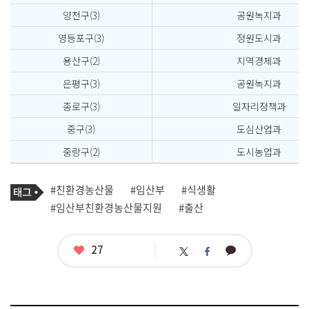
양천구(3)
공원녹지과
영등포구(3)
정원도시과
용산구(2)
지역경제과
은평구(3)
공원녹지과
종로구(3)
일자리정책과
중구(3)
도심산업과
중랑구(2)
도시농업과
기
태
#친환경농산물
#임산부
#식생활
사
그
관
#임산부친환경농산물지원
#출산
련
태
그
좋
27
카
트
페
아
카
위
이
요
오
터
스
톡
북