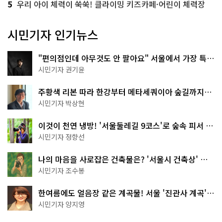
5
우리 아이 체력이 쑥쑥! 클라이밍 키즈카페·어린이 체력장
시민기자 인기뉴스
"편의점인데 아무것도 안 팔아요" 서울에서 가장 특별
한 편의점의 정체
시민기자 권기윤
주황색 리본 따라 한강부터 메타세쿼이아 숲길까지…
서울둘레길 15코스
시민기자 박상현
이것이 천연 냉방! '서울둘레길 9코스'로 숲속 피서 떠
나볼까
시민기자 정향선
나의 마음을 사로잡은 건축물은? '서울시 건축상' 수
상작 공개!
시민기자 조수봉
한여름에도 얼음장 같은 계곡물! 서울 '진관사 계곡'이
천국이네~
시민기자 양지영