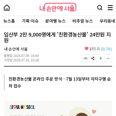
본
페
내
문
이
내
손
검
메
바
지
손
안
색
뉴
로
상
안
주
에
창
전
가
단
에
뉴스홈
기획·이슈
분야별 뉴스
비주얼 뉴스
우리동네
요
서
열
체
기
으
서
서
울
기
보
로
울
비
기
이
-
임산부 2만 9,000명에게 '친환경농산물' 24만원 지
스
동
서
원
바
울
로
시
가
좋
내 손안에 서울
27
조회
20,741
대
기
아
표
발행일
2026.07.09. 16:44
요
소
페
S
글
글
수정일
2026.07.16. 10:28
통
이
N
자
자
포
지
S
크
크
털
U
공
기
기
R
유
크
작
친환경농산물 온라인 주문 방식…7월 13일부터 자치구별 순
L
하
게
게
차 접수
복
기
변
변
사
경
경
하
하
기
기