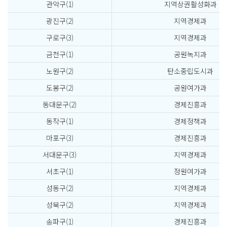
관악구(1)
지역상권활성화과
광진구(2)
지역경제과
구로구(3)
지역경제과
금천구(1)
공원녹지과
노원구(2)
탄소중립도시과
도봉구(2)
공원여가과
동대문구(2)
경제진흥과
동작구(1)
경제정책과
마포구(3)
경제진흥과
서대문구(3)
지역경제과
서초구(1)
정원여가과
성동구(2)
지역경제과
성북구(2)
지역경제과
송파구(1)
경제진흥과