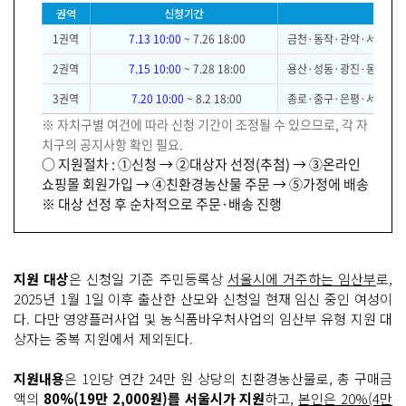
권역
신청기간
1권역
7.13 10:00
~ 7.26 18:00
금천·동작·관악·서초·강남
2권역
7.15 10:00
~ 7.28 18:00
용산·성동·광진·동대문·
3권역
7.20 10:00
~ 8.2 18:00
종로·중구·은평·서대문·
※ 자치구별 여건에 따라 신청 기간이 조정될 수 있으므로, 각 자
치구의 공지사항 확인 필요.
○ 지원절차 : ①신청 → ②대상자 선정(추첨) → ③온라인
쇼핑몰 회원가입 → ④친환경농산물 주문 → ⑤가정에 배송
※ 대상 선정 후 순차적으로 주문·배송 진행
지원 대상
은 신청일 기준 주민등록상
서울시에 거주하는 임산부
로,
2025년 1월 1일 이후 출산한 산모와 신청일 현재 임신 중인 여성이
다. 다만 영양플러사업 및 농식품바우처사업의 임산부 유형 지원 대
상자는 중복 지원에서 제외된다.
지원내용
은 1인당 연간 24만 원 상당의 친환경농산물로, 총 구매금
액의
80%(19만 2,000원)를 서울시가 지원
하고,
본인은 20%(4만