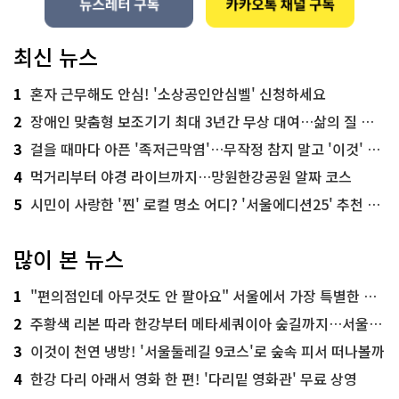
최신 뉴스
1
혼자 근무해도 안심! '소상공인안심벨' 신청하세요
2
장애인 맞춤형 보조기기 최대 3년간 무상 대여…삶의 질 높인다
3
걸을 때마다 아픈 '족저근막염'…무작정 참지 말고 '이것' 해보세요!
4
먹거리부터 야경 라이브까지…망원한강공원 알짜 코스
5
시민이 사랑한 '찐' 로컬 명소 어디? '서울에디션25' 추천 코스
많이 본 뉴스
1
"편의점인데 아무것도 안 팔아요" 서울에서 가장 특별한 편의점의 정체
2
주황색 리본 따라 한강부터 메타세쿼이아 숲길까지…서울둘레길 15코스
3
이것이 천연 냉방! '서울둘레길 9코스'로 숲속 피서 떠나볼까
4
한강 다리 아래서 영화 한 편! '다리밑 영화관' 무료 상영