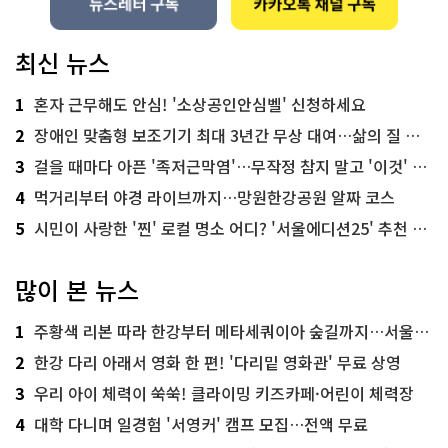
최신 뉴스
1
혼자 근무해도 안심! '소상공인안심벨' 신청하세요
2
장애인 맞춤형 보조기기 최대 3년간 무상 대여…삶의 질 높인다
3
걸을 때마다 아픈 '족저근막염'…무작정 참지 말고 '이것' 해보세요!
4
먹거리부터 야경 라이브까지…망원한강공원 알짜 코스
5
시민이 사랑한 '찐' 로컬 명소 어디? '서울에디션25' 추천 코스
많이 본 뉴스
1
주황색 리본 따라 한강부터 메타세쿼이아 숲길까지…서울둘레길 15코스
2
한강 다리 아래서 영화 한 편! '다리밑 영화관' 무료 상영
3
우리 아이 체력이 쑥쑥! 클라이밍 키즈카페·어린이 체력장
4
대학 다니며 일경험 '서영커' 캠프 모집…전액 무료