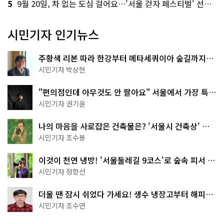
5
9월 20일, 차 없는 도심 걸어요…'서울 걷자 페스티벌' 선착순 5천명
시민기자 인기뉴스
주황색 리본 따라 한강부터 메타세쿼이아 숲길까지…
서울둘레길 15코스
시민기자 박상현
"편의점인데 아무것도 안 팔아요" 서울에서 가장 특별
한 편의점의 정체
시민기자 권기윤
나의 마음을 사로잡은 건축물은? '서울시 건축상' 수
상작 공개!
시민기자 조수봉
이것이 천연 냉방! '서울둘레길 9코스'로 숲속 피서 떠
나볼까
시민기자 정향선
더울 땐 잠시 쉬었다 가세요! 생수 냉장고부터 해피소
·무더위쉼터까지
시민기자 조수연