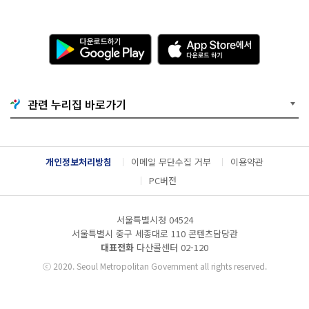
다
A
운
p
로
p
드
S
하
t
기
o
관련 누리집 바로가기
G
r
o
e
o
에
g
서
l
다
개인정보처리방침
이메일 무단수집 거부
이용약관
e
운
P
로
PC버전
l
드
a
하
y
기
서울특별시청 04524
서울특별시 중구 세종대로 110 콘텐츠담당관
대표전화
다산콜센터
02-120
ⓒ
2020. Seoul Metropolitan Government all rights reserved.