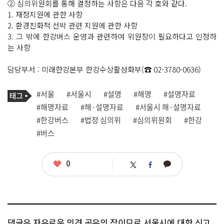
② 심의위원회를 통해 결정하는 사항은 다음 각 호와 같다.
1. 재정지원에 관한 사항
2. 환경친화적 선박 관련 지원에 관한 사항
3. 그 밖에 한강버스 운영과 관련하여 위원장이 필요하다고 인정하
는 사항
담당부서 : 미래한강본부 한강수상활성화부(☎ 02-3780-0636)
기
태
#서울
#서울시
#설명
#해명
#설명자료
사
그
관
#해명자료
#해·설명자료
#서울시 해·설명자료
련
#한강버스
#법정 심의위
#심의위원회
#한강
태
그
#버스
좋
0
카
트
페
아
카
위
이
요
오
터
스
톡
북
댓글은 자유로운 의견 공유의 장이므로 서울시에 대한 신고,