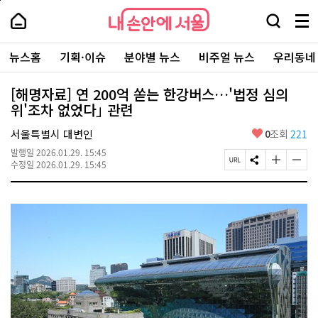
본
페
내
문
이
내
손
검
메
바
지
손
안
색
뉴
로
상
안
주
에
창
전
가
단
에
뉴스홈
기획·이슈
분야별 뉴스
비주얼 뉴스
우리동네
요
서
열
체
기
으
서
서
울
기
보
로
울
비
기
이
-
[해명자료] 연 200억 쏟는 한강버스…'법정 심의
스
동
서
위'조차 없었다｣ 관련
바
울
로
시
가
좋
서울특별시 대변인
0
조회
221
대
기
아
표
발행일
2026.01.29. 15:45
요
소
페
S
글
글
수정일
2026.01.29. 15:45
통
이
N
자
자
포
지
S
크
크
털
U
공
기
기
R
유
크
작
L
하
게
게
복
기
변
변
사
경
경
하
하
기
기