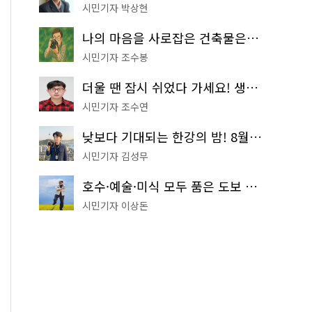
시민기자 박상현
나의 마음을 사로잡은 건축물은? '서울시 건축상' 수상작 공개!
시민기자 조수봉
더울 땐 잠시 쉬었다 가세요! 생수 냉장고부터 해피소·무더위쉼터까지
시민기자 조수연
낮보다 기대되는 한강의 밤! 8월 한정 무료 '한강 밤핑' 예약은?
시민기자 김성무
호수·예술·미식 모두 품은 도보 코스! 서울식물원~LG아트센터~마곡테라스거리
시민기자 이상돈