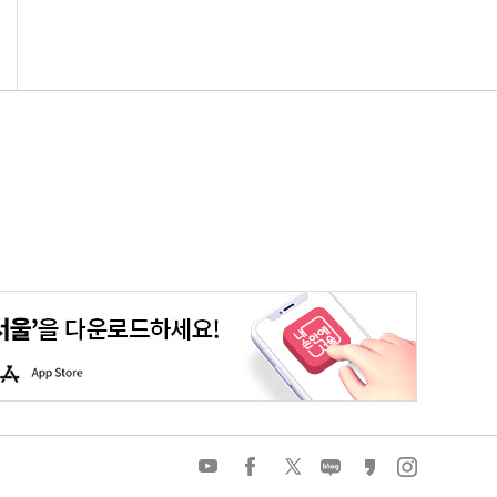
평생학습포털
청년포털
대기환경정보
에코마일리지
A
p
p
S
t
o
유
페
트
네
카
인
r
튜
이
위
이
카
스
e