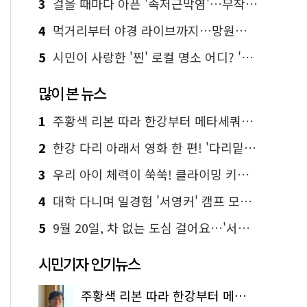
3
걸을 때마다 아픈 '족저근막염'…무작정 참지 말고 '이것' 해보세요!
4
먹거리부터 야경 라이브까지…망원한강공원 알짜 코스
5
시민이 사랑한 '찐' 로컬 명소 어디? '서울에디션25' 추천 코스
많이 본 뉴스
1
주황색 리본 따라 한강부터 메타세쿼이아 숲길까지…서울둘레길 15코스
2
한강 다리 아래서 영화 한 편! '다리밑 영화관' 무료 상영
3
우리 아이 체력이 쑥쑥! 클라이밍 키즈카페·어린이 체력장
4
대학 다니며 일경험 '서영커' 캠프 모집…전액 무료
5
9월 20일, 차 없는 도심 걸어요…'서울 걷자 페스티벌' 선착순 5천명
시민기자 인기뉴스
주황색 리본 따라 한강부터 메타세쿼이아 숲길까지…서울둘레길 15코스