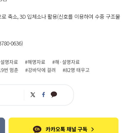
으로 축소, 3D 입체소나 활용(신호를 이용하여 수중 구조물
0-0636)
#설명자료
#해명자료
#해·설명자료
19번 멈춘
#강바닥에 걸려
#82명 태우고
카
트
페
카
위
이
오
터
스
톡
북