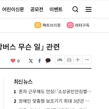
어린이신문
공모전
이벤트
검
메
색
뉴
창
전
열
체
팩트브리핑
레터구독
기
보
기
강버스 무슨 일｣ 관련
카
좋
트
페
0
페
인
글
글
카
위
이
아
이
쇄
자
자
오
터
스
요
지
하
크
크
톡
북
U
기
기
기
R
새
크
작
L
창
게
게
최신 뉴스
복
열
변
변
사
림
경
경
하
하
1
혼자 근무해도 안심! '소상공인안심벨' 신청하세요
기
기
2
장애인 맞춤형 보조기기 최대 3년간 무상 대여…삶의 질 높인다