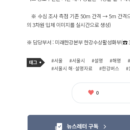
※ 수심 조사 측점 기존 50m 간격 → 5m 간격
의 3차원 입체 이미지를 실시간으로 생성)
※ 담당부서 : 미래한강본부 한강수상활성화부(☎ 378
기
태
#서울
#서울시
#설명
#해명
사
그
관
#서울시 해·설명자료
#한강버스
#
련
태
그
좋
0
아
요