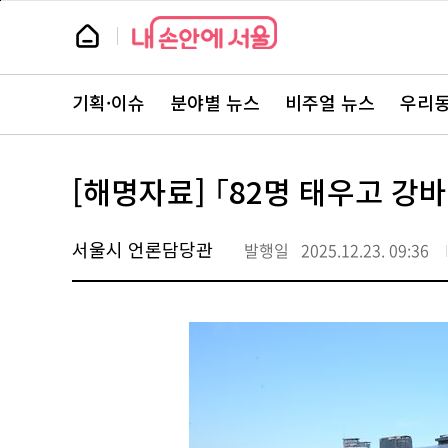
본
페
문
이
뉴
바
지
스
로
상
룸
가
단
뉴
기
으
스
로
기획·이슈
분야별 뉴스
비주얼 뉴스
우리동
주
이
요
동
서
비
스
[해명자료] ｢82명 태우고 강
바
로
가
기
서울시 언론담당관
발행일
2025.12.23. 09:36