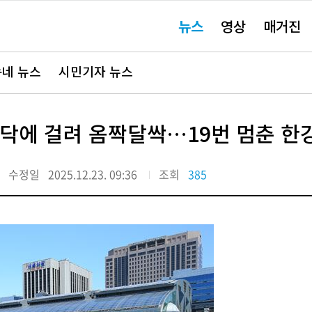
주
뉴스
영상
매거진
요
서
비
스
바
네 뉴스
시민기자 뉴스
로
가
기"
바닥에 걸려 옴짝달싹…19번 멈춘 한
수정일
2025.12.23. 09:36
조회
385