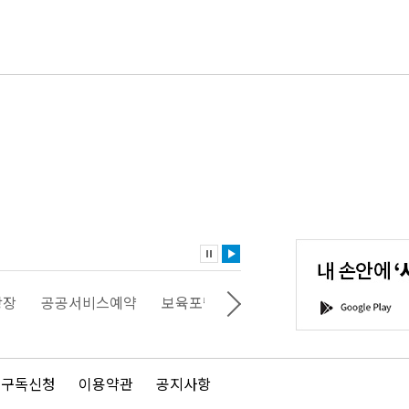
내
손
안
에
'서
광장
공공서비스예약
보육포털
일자리포털
문화포털
G
울'을
o
다
o
운
g
로
l
드
e
 구독신청
이용약관
공지사항
하
P
세
l