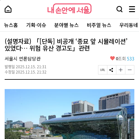
본
페
내
문
이
내
손
검
메
바
지
손
안
색
뉴
로
상
안
주
에
창
전
가
단
에
뉴스홈
기획·이슈
분야별 뉴스
비주얼 뉴스
우리동네
요
서
열
체
기
으
서
서
울
기
보
로
울
비
기
이
-
(설명자료) 「[단독] 비공개 ‘종묘 앞 시뮬레이션’
스
동
서
있었다… 위험 유산 경고도」관련
바
울
로
시
가
좋
서울시 언론담당관
0
조회
533
대
기
아
표
발행일
2025.12.15. 21:31
요
소
페
S
글
글
수정일
2025.12.15. 21:32
통
이
N
자
자
포
지
S
크
크
털
U
공
기
기
R
유
크
작
L
하
게
게
복
기
변
변
사
경
경
하
하
기
기