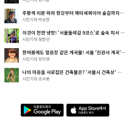
주황색 리본 따라 한강부터 메타세쿼이아 숲길까지…
서울둘레길 15코스
시민기자 박상현
이것이 천연 냉방! '서울둘레길 9코스'로 숲속 피서 떠
나볼까
시민기자 정향선
한여름에도 얼음장 같은 계곡물! 서울 '진관사 계곡'이
천국이네~
시민기자 양지영
나의 마음을 사로잡은 건축물은? '서울시 건축상' 수
상작 공개!
시민기자 조수봉
다
A
운
p
로
p
드
S
하
t