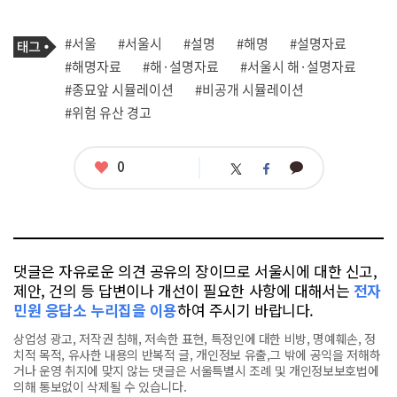
기
태
#서울
#서울시
#설명
#해명
#설명자료
사
그
관
#해명자료
#해·설명자료
#서울시 해·설명자료
련
#종묘앞 시뮬레이션
#비공개 시뮬레이션
태
그
#위험 유산 경고
좋
0
카
트
페
아
카
위
이
요
오
터
스
톡
북
댓글은 자유로운 의견 공유의 장이므로 서울시에 대한 신고,
제안, 건의 등 답변이나 개선이 필요한 사항에 대해서는
전자
민원 응답소 누리집을 이용
하여 주시기 바랍니다.
상업성 광고, 저작권 침해, 저속한 표현, 특정인에 대한 비방, 명예훼손, 정
치적 목적, 유사한 내용의 반복적 글, 개인정보 유출,그 밖에 공익을 저해하
거나 운영 취지에 맞지 않는 댓글은 서울특별시 조례 및 개인정보보호법에
의해 통보없이 삭제될 수 있습니다.