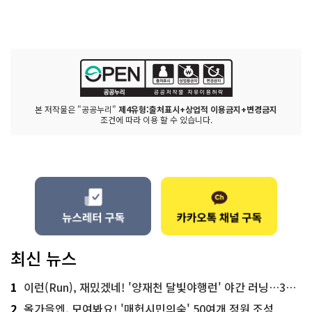
본 저작물은 "공공누리"
제4유형:출처표시+상업적 이용금지+변경금지
조건에 따라 이용 할 수 있습니다.
최신 뉴스
1
이런(Run), 재밌겠네! '양재천 달빛야행런' 야간 러닝…300명 모집
2
올가을엔, 모여봐요! '매헌시민의숲' 50여개 정원 조성