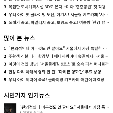
3
복잡한 도시계획시설 3D로 본다…미아 '층층공원' 첫 적용
4
우리 아이 첫 클라이밍 도전, 여기서! 서울형 키즈카페 '서울가족플라자점'
5
쓰레기 줍고, 마일리지 줍고, 보람도 줍고! 여름밤 '한강 밤마실 줍깅'
많이 본 뉴스
1
"편의점인데 아무것도 안 팔아요" 서울에서 가장 특별한 편의점의 정체
2
주황색 리본 따라 한강부터 메타세쿼이아 숲길까지…서울둘레길 15코스
3
이것이 천연 냉방! '서울둘레길 9코스'로 숲속 피서 떠나볼까
4
한강 다리 아래서 영화 한 편! '다리밑 영화관' 무료 상영
5
우리 아이 체력이 쑥쑥! 클라이밍 키즈카페·어린이 체력장
시민기자 인기뉴스
"편의점인데 아무것도 안 팔아요" 서울에서 가장 특별
한 편의점의 정체
시민기자 권기윤