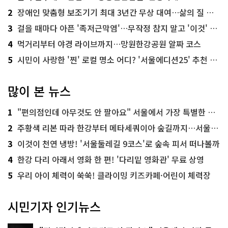
2
장애인 맞춤형 보조기기 최대 3년간 무상 대여…삶의 질 높인다
3
걸을 때마다 아픈 '족저근막염'…무작정 참지 말고 '이것' 해보세요!
4
먹거리부터 야경 라이브까지…망원한강공원 알짜 코스
5
시민이 사랑한 '찐' 로컬 명소 어디? '서울에디션25' 추천 코스
많이 본 뉴스
1
"편의점인데 아무것도 안 팔아요" 서울에서 가장 특별한 편의점의 정체
2
주황색 리본 따라 한강부터 메타세쿼이아 숲길까지…서울둘레길 15코스
3
이것이 천연 냉방! '서울둘레길 9코스'로 숲속 피서 떠나볼까
4
한강 다리 아래서 영화 한 편! '다리밑 영화관' 무료 상영
5
우리 아이 체력이 쑥쑥! 클라이밍 키즈카페·어린이 체력장
시민기자 인기뉴스