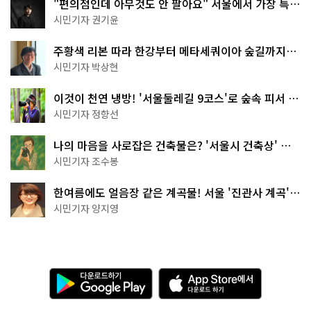
"편의점인데 아무것도 안 팔아요" 서울에서 가장 특별
한 편의점의 정체
시민기자 권기윤
주황색 리본 따라 한강부터 메타세쿼이아 숲길까지…
서울둘레길 15코스
시민기자 박상현
이것이 천연 냉방! '서울둘레길 9코스'로 숲속 피서 떠
나볼까
시민기자 정향선
나의 마음을 사로잡은 건축물은? '서울시 건축상' 수
상작 공개!
시민기자 조수봉
한여름에도 얼음장 같은 계곡물! 서울 '진관사 계곡'이
천국이네~
시민기자 양지영
다
A
운
p
로
p
드
S