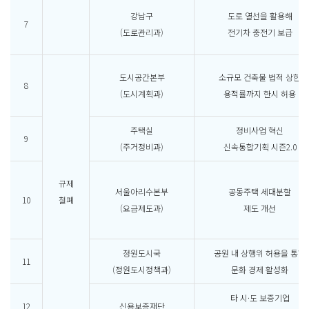
강남구
도로 열선을 활용해
7
(도로관리과)
전기차 충전기 보급
도시공간본부
소규모 건축물 법적 상한
8
(도시계획과)
용적률까지 한시 허용
주택실
정비사업 혁신
9
(주거정비과)
신속통합기획 시즌2.0
규제
서울아리수본부
공동주택 세대분할
10
철폐
(요금제도과)
제도 개선
정원도시국
공원 내 상행위 허용을 통한
11
(정원도시정책과)
문화 경제 활성화
타 시·도 보증기업
12
신용보증재단