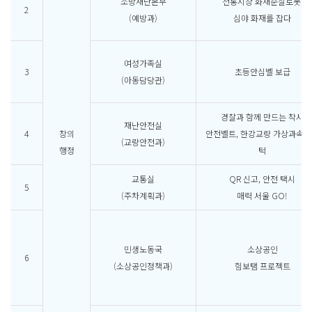
소방재난본부
전통시장 화재순찰로봇,
2
(예방과)
심야 화재를 잡다
여성가족실
3
초등안심벨 보급
(아동담당관)
경찰과 함께 만드는 착시
재난안전실
4
창의
안전벨트, 한강교량 가상과속
(교량안전과)
행정
턱
교통실
QR 신고, 안전 택시
5
(주차계획과)
매력 서울 GO!
민생노동국
소상공인
6
(소상공인정책과)
힘보탬 프로젝트