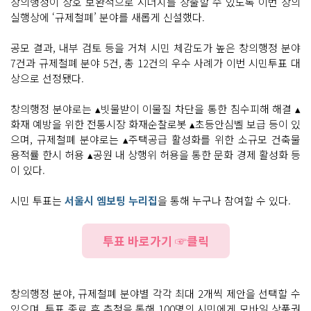
창의행정이 상호 보완적으로 시너지를 창출할 수 있도록 이번 창의
실행상에 ‘규제철폐’ 분야를 새롭게 신설했다.
공모 결과, 내부 검토 등을 거쳐 시민 체감도가 높은 창의행정 분야
7건과 규제철폐 분야 5건, 총 12건의 우수 사례가 이번 시민투표 대
상으로 선정됐다.
창의행정 분야로는 ▴빗물받이 이물질 차단을 통한 침수피해 해결 ▴
화재 예방을 위한 전통시장 화재순찰로봇 ▴초등안심벨 보급 등이 있
으며, 규제철폐 분야로는 ▴주택공급 활성화를 위한 소규모 건축물
용적률 한시 허용 ▴공원 내 상행위 허용을 통한 문화 경제 활성화 등
이 있다.
시민 투표는
서울시 엠보팅 누리집
을 통해 누구나 참여할 수 있다.
투표 바로가기 ☞클릭
창의행정 분야, 규제철폐 분야별 각각 최대 2개씩 제안을 선택할 수
있으며, 투표 종료 후 추첨을 통해 100명의 시민에게 모바일 상품권