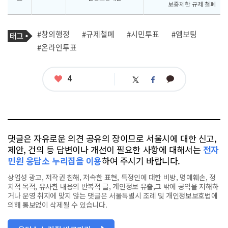
보증제한 규제 철폐
기
태
#창의행정
#규제철폐
#시민투표
#엠보팅
사
그
관
#온라인투표
련
태
그
좋
4
카
트
페
아
카
위
이
요
오
터
스
톡
북
댓글은 자유로운 의견 공유의 장이므로 서울시에 대한 신고,
제안, 건의 등 답변이나 개선이 필요한 사항에 대해서는
전자
민원 응답소 누리집을 이용
하여 주시기 바랍니다.
상업성 광고, 저작권 침해, 저속한 표현, 특정인에 대한 비방, 명예훼손, 정
치적 목적, 유사한 내용의 반복적 글, 개인정보 유출,그 밖에 공익을 저해하
거나 운영 취지에 맞지 않는 댓글은 서울특별시 조례 및 개인정보보호법에
의해 통보없이 삭제될 수 있습니다.