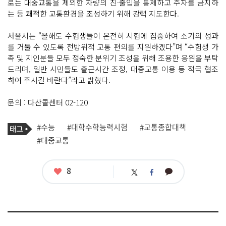
로는 대중교통을 제외한 차량의 진·출입을 통제하고 주차를 금지하
는 등 쾌적한 교통환경을 조성하기 위해 강력 지도한다.
서울시는 “올해도 수험생들이 온전히 시험에 집중하여 소기의 성과
를 거둘 수 있도록 전방위적 교통 편의를 지원하겠다”며 “수험생 가
족 및 지인분들 모두 정숙한 분위기 조성을 위해 조용한 응원을 부탁
드리며, 일반 시민들도 출근시간 조정, 대중교통 이용 등 적극 협조
하여 주시길 바란다”라고 밝혔다.
문의 : 다산콜센터 02-120
기
태
#수능
#대학수학능력시험
#교통종합대책
사
그
관
#대중교통
련
태
그
좋
8
카
트
페
아
카
위
이
요
오
터
스
톡
북