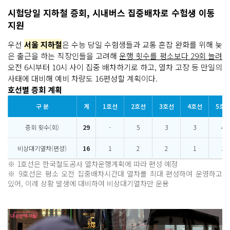
시험당일 지하철 증회, 시내버스 집중배차로 수험생 이동
지원
우선
서울 지하철
은 수능 당일 수험생들과 교통 혼잡 완화를 위해 늦
은 출근을 하는 직장인들을 고려해
운행 횟수를 평소보다 29회 늘려
오전 6시부터 10시 사이 집중 배차하기로 하고, 열차 고장 등 만일의
사태에 대비해 예비 차량도 16편성할 계획이다.
호선별 증회 계획
구 분
계
1호선
2호선
3호선
4호선
5호
증회 횟수(회)
29
-
5
3
3
4
비상대기열차(편성)
16
1
2
2
1
3
※ 1호선은 한국철도공사 열차운행계획에 따라 편성 예정
※ 9호선은 평소 오전 집중배차시간대 열차를 최대 편성하여 운영하고
있어, 이례 상황 발생에 대비하여 비상대기열차만 운용