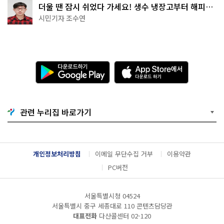
더울 땐 잠시 쉬었다 가세요! 생수 냉장고부터 해피소
·무더위쉼터까지
시민기자 조수연
다
A
운
p
로
p
드
S
하
t
기
o
관련 누리집 바로가기
G
r
o
e
o
에
g
서
l
다
개인정보처리방침
이메일 무단수집 거부
이용약관
e
운
P
로
PC버전
l
드
a
하
y
기
서울특별시청 04524
서울특별시 중구 세종대로 110 콘텐츠담당관
대표전화
다산콜센터
02-120