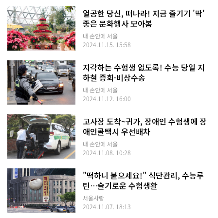
열공한 당신, 떠나라! 지금 즐기기 '딱'
좋은 문화행사 모아봄
내 손안에 서울
2024.11.15. 15:58
지각하는 수험생 없도록! 수능 당일 지
하철 증회·비상수송
내 손안에 서울
2024.11.12. 16:00
고사장 도착~귀가, 장애인 수험생에 장
애인콜택시 우선배차
내 손안에 서울
2024.11.08. 10:28
"떡하니 붙으세요!" 식단관리, 수능루
틴…슬기로운 수험생활
서울사랑
2024.11.07. 18:13