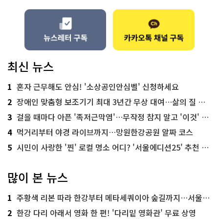
최신 뉴스
1
혼자 근무해도 안심! '소상공인안심벨' 신청하세요
2
장애인 맞춤형 보조기기 최대 3년간 무상 대여…삶의 질 높인다
3
걸을 때마다 아픈 '족저근막염'…무작정 참지 말고 '이것' 해보세요!
4
먹거리부터 야경 라이브까지…망원한강공원 알짜 코스
5
시민이 사랑한 '찐' 로컬 명소 어디? '서울에디션25' 추천 코스
많이 본 뉴스
1
주황색 리본 따라 한강부터 메타세쿼이아 숲길까지…서울둘레길 15코스
2
한강 다리 아래서 영화 한 편! '다리밑 영화관' 무료 상영