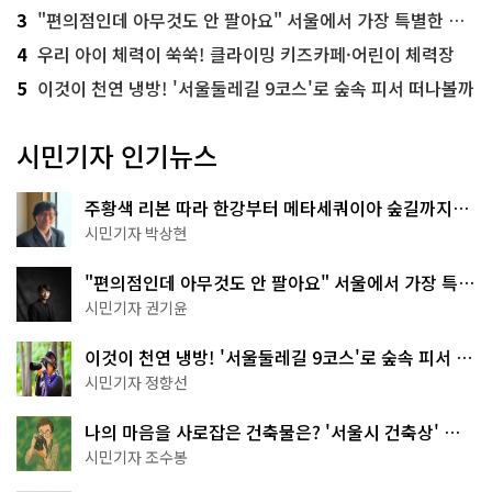
3
"편의점인데 아무것도 안 팔아요" 서울에서 가장 특별한 편의점의 정체
4
우리 아이 체력이 쑥쑥! 클라이밍 키즈카페·어린이 체력장
5
이것이 천연 냉방! '서울둘레길 9코스'로 숲속 피서 떠나볼까
시민기자 인기뉴스
주황색 리본 따라 한강부터 메타세쿼이아 숲길까지…
서울둘레길 15코스
시민기자 박상현
"편의점인데 아무것도 안 팔아요" 서울에서 가장 특별
한 편의점의 정체
시민기자 권기윤
이것이 천연 냉방! '서울둘레길 9코스'로 숲속 피서 떠
나볼까
시민기자 정향선
나의 마음을 사로잡은 건축물은? '서울시 건축상' 수
상작 공개!
시민기자 조수봉