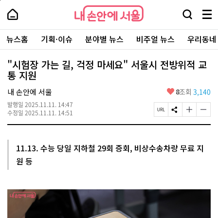
본
페
내
문
이
내
손
검
메
바
지
손
안
색
뉴
로
상
안
주
에
창
전
가
단
에
뉴스홈
기획·이슈
분야별 뉴스
비주얼 뉴스
우리동네
요
서
열
체
기
으
서
서
울
기
보
로
울
비
기
이
-
"시험장 가는 길, 걱정 마세요" 서울시 전방위적 교
스
동
서
통 지원
바
울
로
시
가
좋
내 손안에 서울
8
조회
3,140
대
기
아
표
발행일
2025.11.11. 14:47
요
소
페
S
글
글
수정일
2025.11.11. 14:51
통
이
N
자
자
포
지
S
크
크
털
U
공
기
기
R
유
크
작
11.13. 수능 당일 지하철 29회 증회, 비상수송차량 무료 지
L
하
게
게
원 등
복
기
변
변
사
경
경
하
하
기
기