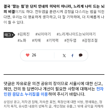
결국 ‘참는 힘’은 단지 인내의 미덕이 아니라, 느리게 나이 드는 뇌
의 비결
이기도 하다. 전두엽을 훈련시켜 감정을 다스리는 법을 익힌
다면, 우리는 더 명료하게 생각하고, 더 잘 기억하며, 더 지혜롭게 나
이 들 수 있다.
기
태
#김희진
#뇌이야기
#느리게나이드는뇌이야기
사
그
관
#노화
#치매
#기억력
#전두엽
#감정조절
련
태
그
좋
26
카
트
페
아
카
위
이
요
오
터
스
톡
북
댓글은 자유로운 의견 공유의 장이므로 서울시에 대한 신고,
제안, 건의 등 답변이나 개선이 필요한 사항에 대해서는
전자
민원 응답소 누리집을 이용
하여 주시기 바랍니다.
상업성 광고, 저작권 침해, 저속한 표현, 특정인에 대한 비방, 명예훼손, 정
치적 목적, 유사한 내용의 반복적 글, 개인정보 유출,그 밖에 공익을 저해하