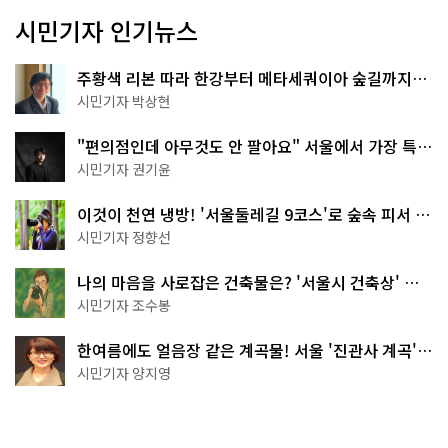
시민기자 인기뉴스
주황색 리본 따라 한강부터 메타세쿼이아 숲길까지…
서울둘레길 15코스
시민기자 박상현
"편의점인데 아무것도 안 팔아요" 서울에서 가장 특별
한 편의점의 정체
시민기자 권기윤
이것이 천연 냉방! '서울둘레길 9코스'로 숲속 피서 떠
나볼까
시민기자 정향선
나의 마음을 사로잡은 건축물은? '서울시 건축상' 수
상작 공개!
시민기자 조수봉
한여름에도 얼음장 같은 계곡물! 서울 '진관사 계곡'이
천국이네~
시민기자 양지영