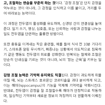
고, 조절하는 연습을 꾸준히 하는 것
이다. ‘감정 조절’은 단지 감정을
억누르는 것이 아니라, 그 감정을 인식하고 이름 붙이고, 거리를 두
어 바라보는 능력이다.
이 과정은 전두엽의 활성화를 유도하며, 신경망 간의 연결성을 높여
준다. 일기 쓰기, 명상, 심호흡, 또는 신뢰하는 사람과 감정을 나누는
일도 전두엽을 단련하는 훌륭한 방법이다.
또한 충동을 이겨내는 작은 훈련들, 예를 들어 식사 전 10분 기다리
기, 스마트폰 알림 무시하기, 짜증나는 상황에서 의도적으로 침묵하
기 같은 행동도 전두엽의 회로를 강화한다. 반복되는 절제와 조절은
단순히 인내심을 기르는 것이 아니라, 뇌의 ‘참는 근육’을 키우는 일
이다.
감정 조절 능력은 기억력 유지와도 직결
된다. 감정이 과도하게 휘몰
아칠 때, 뇌는 스트레스 호르몬인 코르티솔을 과다 분비하게 되고,
이는 해마(hippocampus)의 기능을 억제해 기억력을 약화시킨다.
반대로, 전두엽이 감정을 잘 조절할수록 해마가 안정적으로 작동하
며, 일상적인 기억부터 새로운 정보의 저장까지 더 원활하게 이뤄진
다.