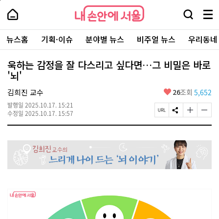
본
페
내
문
이
내
손
검
메
바
지
손
안
색
뉴
로
상
안
주
에
창
전
가
단
에
뉴스홈
기획·이슈
분야별 뉴스
비주얼 뉴스
우리동네
요
서
열
체
기
으
서
서
울
기
보
로
울
비
기
이
-
욱하는 감정을 잘 다스리고 싶다면…그 비밀은 바로
스
동
서
'뇌'
바
울
로
시
가
좋
김희진 교수
26
조회
5,652
대
기
아
표
발행일
2025.10.17. 15:21
요
소
페
S
글
글
수정일
2025.10.17. 15:57
통
이
N
자
자
포
지
S
크
크
털
U
공
기
기
R
유
크
작
L
하
게
게
복
기
변
변
사
경
경
하
하
기
기