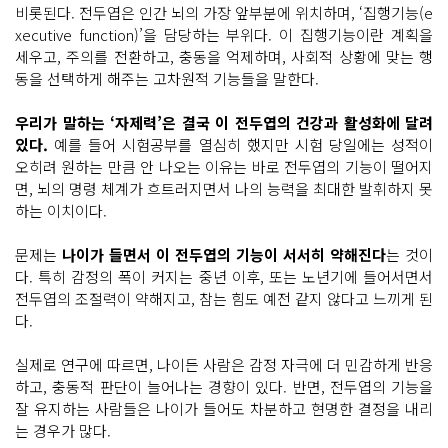
비롯된다. 전두엽은 인간 뇌의 가장 앞부분에 위치하며, ‘집행기능(e
xecutive function)’을 담당하는 부위다. 이 집행기능이란 계획을
세우고, 주의를 전환하고, 충동을 억제하며, 사회적 상황에 맞는 행
동을 선택하게 해주는 고차원적 기능들을 말한다.
우리가 말하는 ‘자제력’은 결국 이 전두엽의 건강과 활성화에 달려
있다.
예를 들어 시험공부를 열심히 했지만 시험 당일에는 성적이
오히려 원하는 만큼 안 나오는 이유는 바로 전두엽의 기능이 떨어지
면, 뇌의 명령 체계가 흐트러지면서 나의 능력을 최대한 발휘하지 못
하는 이치이다.
문제는
나이가 들면서 이 전두엽의 기능이 서서히 약해진다
는 것이
다. 특히 감정의 폭이 커지는 중년 이후, 또는 노년기에 들어서면서
전두엽의 조절력이 약해지고, 참는 힘도 예전 같지 않다고 느끼게 된
다.
실제로 연구에 따르면, 나이든 사람은 감정 자극에 더 민감하게 반응
하고, 충동적 판단이 늘어나는 경향이 있다. 반면, 전두엽의 기능을
잘 유지하는 사람들은 나이가 들어도 차분하고 현명한 결정을 내리
는 경우가 많다.