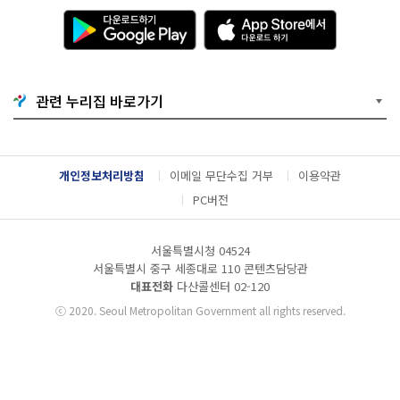
다
A
운
p
로
p
드
S
하
t
기
o
관련 누리집 바로가기
G
r
o
e
o
에
g
서
l
다
개인정보처리방침
이메일 무단수집 거부
이용약관
e
운
P
로
PC버전
l
드
a
하
y
기
서울특별시청 04524
서울특별시 중구 세종대로 110 콘텐츠담당관
대표전화
다산콜센터
02-120
ⓒ
2020. Seoul Metropolitan Government all rights reserved.