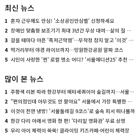
최신 뉴스
1
혼자 근무해도 안심! '소상공인안심벨' 신청하세요
2
장애인 맞춤형 보조기기 최대 3년간 무상 대여…삶의 질 높인다
3
걸을 때마다 아픈 '족저근막염'…무작정 참지 말고 '이것' 해보세요!
4
먹거리부터 야경 라이브까지…망원한강공원 알짜 코스
5
시민이 사랑한 '찐' 로컬 명소 어디? '서울에디션25' 추천 코스
많이 본 뉴스
1
주황색 리본 따라 한강부터 메타세쿼이아 숲길까지…서울둘레길 15코스
2
"편의점인데 아무것도 안 팔아요" 서울에서 가장 특별한 편의점의 정체
3
이것이 천연 냉방! '서울둘레길 9코스'로 숲속 피서 떠나볼까
4
한강 다리 아래서 영화 한 편! '다리밑 영화관' 무료 상영
5
우리 아이 체력이 쑥쑥! 클라이밍 키즈카페·어린이 체력장