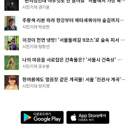
"편의점인데 아무것도 안 팔아요" 서울에서 가장 특별
한 편의점의 정체
시민기자 권기윤
주황색 리본 따라 한강부터 메타세쿼이아 숲길까지…
서울둘레길 15코스
시민기자 박상현
이것이 천연 냉방! '서울둘레길 9코스'로 숲속 피서 떠
나볼까
시민기자 정향선
나의 마음을 사로잡은 건축물은? '서울시 건축상' 수
상작 공개!
시민기자 조수봉
한여름에도 얼음장 같은 계곡물! 서울 '진관사 계곡'이
천국이네~
시민기자 양지영
다
A
운
p
로
p
드
S