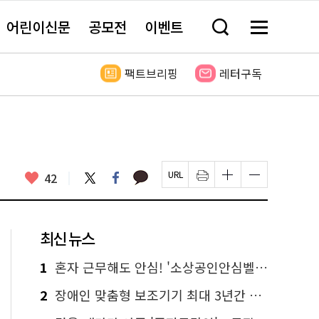
어린이신문
공모전
이벤트
검
메
색
뉴
창
전
열
체
팩트브리핑
레터구독
기
보
기
카
좋
트
페
42
페
인
글
글
카
위
이
아
이
쇄
자
자
오
터
스
요
지
하
크
크
톡
북
U
기
기
기
R
새
크
작
L
창
게
게
최신 뉴스
복
열
변
변
사
림
경
경
하
하
1
혼자 근무해도 안심! '소상공인안심벨' 신청하세요
기
기
2
장애인 맞춤형 보조기기 최대 3년간 무상 대여…삶의 질 높인다