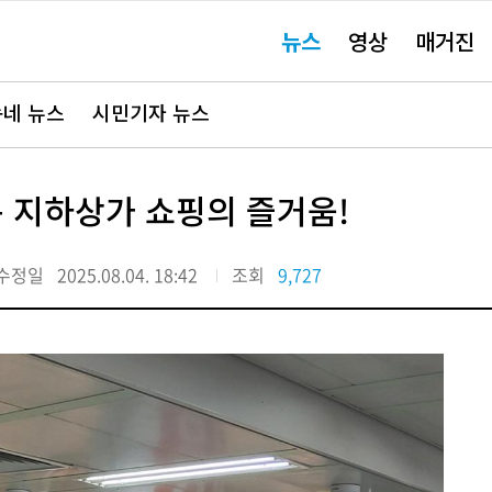
주
뉴스
영상
매거진
요
서
비
스
바
네 뉴스
시민기자 뉴스
로
가
기"
 지하상가 쇼핑의 즐거움!
수정일
2025.08.04. 18:42
조회
9,727