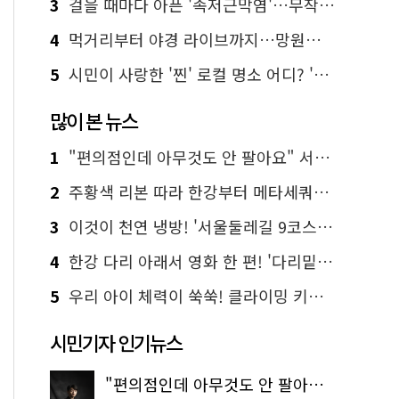
3
걸을 때마다 아픈 '족저근막염'…무작정 참지 말고 '이것' 해보세요!
4
먹거리부터 야경 라이브까지…망원한강공원 알짜 코스
5
시민이 사랑한 '찐' 로컬 명소 어디? '서울에디션25' 추천 코스
많이 본 뉴스
1
"편의점인데 아무것도 안 팔아요" 서울에서 가장 특별한 편의점의 정체
2
주황색 리본 따라 한강부터 메타세쿼이아 숲길까지…서울둘레길 15코스
3
이것이 천연 냉방! '서울둘레길 9코스'로 숲속 피서 떠나볼까
4
한강 다리 아래서 영화 한 편! '다리밑 영화관' 무료 상영
5
우리 아이 체력이 쑥쑥! 클라이밍 키즈카페·어린이 체력장
시민기자 인기뉴스
"편의점인데 아무것도 안 팔아요" 서울에서 가장 특별한 편의점의 정체