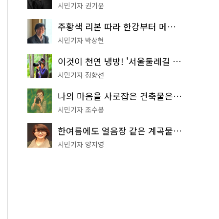
시민기자 권기윤
주황색 리본 따라 한강부터 메타세쿼이아 숲길까지…서울둘레길 15코스
시민기자 박상현
이것이 천연 냉방! '서울둘레길 9코스'로 숲속 피서 떠나볼까
시민기자 정향선
나의 마음을 사로잡은 건축물은? '서울시 건축상' 수상작 공개!
시민기자 조수봉
한여름에도 얼음장 같은 계곡물! 서울 '진관사 계곡'이 천국이네~
시민기자 양지영