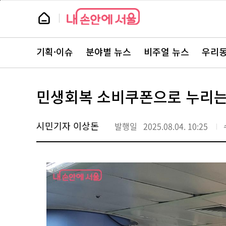
본
페
문
이
뉴
바
지
스
로
상
룸
가
단
뉴
기
으
스
로
기획·이슈
분야별 뉴스
비주얼 뉴스
우리동
주
이
요
동
서
비
스
민생회복 소비쿠폰으로 누리는
바
로
가
기
시민기자 이상돈
발행일
2025.08.04. 10:25