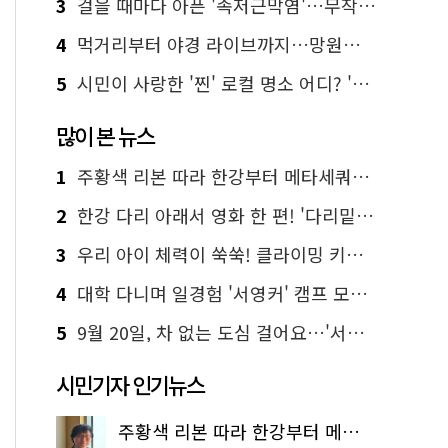
3
걸을 때마다 아픈 '족저근막염'…무작정 참지 말고 '이것' 해보세요!
4
먹거리부터 야경 라이브까지…망원한강공원 알짜 코스
5
시민이 사랑한 '찐' 로컬 명소 어디? '서울에디션25' 추천 코스
많이 본 뉴스
1
주황색 리본 따라 한강부터 메타세쿼이아 숲길까지…서울둘레길 15코스
2
한강 다리 아래서 영화 한 편! '다리밑 영화관' 무료 상영
3
우리 아이 체력이 쑥쑥! 클라이밍 키즈카페·어린이 체력장
4
대학 다니며 일경험 '서영커' 캠프 모집…전액 무료
5
9월 20일, 차 없는 도심 걸어요…'서울 걷자 페스티벌' 선착순 5천명
시민기자 인기뉴스
주황색 리본 따라 한강부터 메타세쿼이아 숲길까지…서울둘레길 15코스