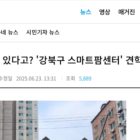
주
뉴스
영상
매거진
요
서
비
스
바
네 뉴스
시민기자 뉴스
로
가
기"
 있다고? '강북구 스마트팜센터' 견
수정일
2025.06.23. 13:31
조회
5,889