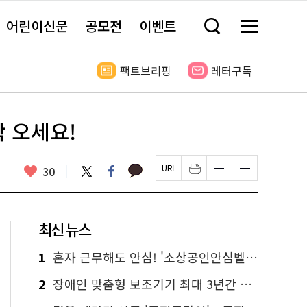
어린이신문
공모전
이벤트
검
메
색
뉴
창
전
열
체
팩트브리핑
레터구독
기
보
기
학 오세요!
카
좋
트
페
30
페
인
글
글
카
위
이
아
이
쇄
자
자
오
터
스
요
지
하
크
크
톡
북
U
기
기
기
R
새
크
작
L
창
게
게
최신 뉴스
복
열
변
변
사
림
경
경
하
하
1
혼자 근무해도 안심! '소상공인안심벨' 신청하세요
기
기
2
장애인 맞춤형 보조기기 최대 3년간 무상 대여…삶의 질 높인다