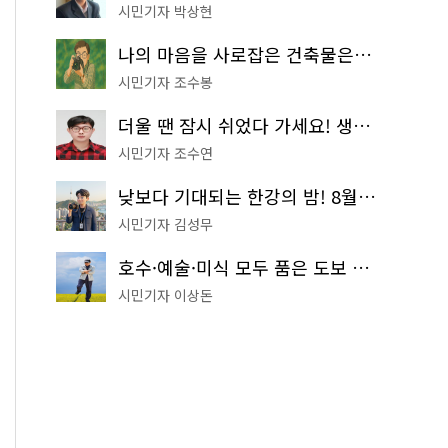
시민기자 박상현
나의 마음을 사로잡은 건축물은? '서울시 건축상' 수상작 공개!
시민기자 조수봉
더울 땐 잠시 쉬었다 가세요! 생수 냉장고부터 해피소·무더위쉼터까지
시민기자 조수연
낮보다 기대되는 한강의 밤! 8월 한정 무료 '한강 밤핑' 예약은?
시민기자 김성무
호수·예술·미식 모두 품은 도보 코스! 서울식물원~LG아트센터~마곡테라스거리
시민기자 이상돈