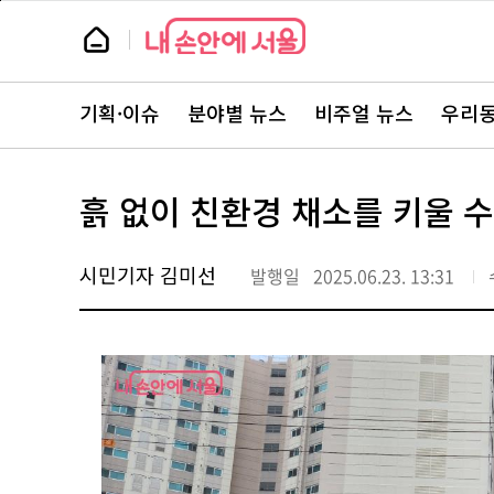
본
페
문
이
뉴
바
지
스
로
상
룸
가
단
뉴
기
으
스
로
기획·이슈
분야별 뉴스
비주얼 뉴스
우리동
주
이
요
동
서
비
스
흙 없이 친환경 채소를 키울 수
바
로
가
기
시민기자 김미선
발행일
2025.06.23. 13:31