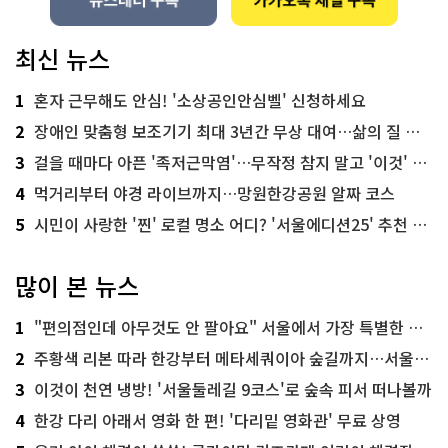
최신 뉴스
1
혼자 근무해도 안심! '소상공인안심벨' 신청하세요
2
장애인 맞춤형 보조기기 최대 3년간 무상 대여…삶의 질 높인다
3
걸을 때마다 아픈 '족저근막염'…무작정 참지 말고 '이것' 해보세요!
4
먹거리부터 야경 라이브까지…망원한강공원 알짜 코스
5
시민이 사랑한 '찐' 로컬 명소 어디? '서울에디션25' 추천 코스
많이 본 뉴스
1
"편의점인데 아무것도 안 팔아요" 서울에서 가장 특별한 편의점의 정체
2
주황색 리본 따라 한강부터 메타세쿼이아 숲길까지…서울둘레길 15코스
3
이것이 천연 냉방! '서울둘레길 9코스'로 숲속 피서 떠나볼까
4
한강 다리 아래서 영화 한 편! '다리밑 영화관' 무료 상영