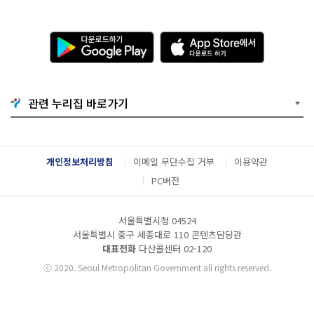
다
A
운
p
로
p
드
S
하
t
기
o
관련 누리집 바로가기
G
r
o
e
o
에
g
서
l
다
개인정보처리방침
이메일 무단수집 거부
이용약관
e
운
P
로
PC버전
l
드
a
하
y
기
서울특별시청 04524
서울특별시 중구 세종대로 110 콘텐츠담당관
대표전화
다산콜센터
02-120
ⓒ
2020. Seoul Metropolitan Government all rights reserved.