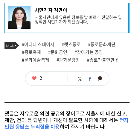
기
시민기자 김민아
사
서울시민에게 유용한 정보를 발 빠르게 전달하는 열
작
정적인 시민기자가 되겠습니다.
성
자
프
로
기
필
태
#어디나 스테이지
#렛츠종로
#종로문화재단
사
그
관
#종로축제
#문화공연
#찾아가는 공연
련
#문화예술축제
#광화문광장
#종로가볼만한곳
태
그
좋
2
카
트
페
아
카
위
이
요
오
터
스
톡
북
댓글은 자유로운 의견 공유의 장이므로 서울시에 대한 신고,
제안, 건의 등 답변이나 개선이 필요한 사항에 대해서는
전자
민원 응답소 누리집을 이용
하여 주시기 바랍니다.