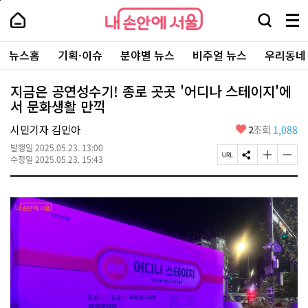
본
페
내
문
이
내
손
검
메
바
지
손
안
색
뉴
로
상
안
주
에
창
전
가
단
에
뉴스홈
기획·이슈
분야별 뉴스
비주얼 뉴스
우리동네
요
서
열
체
기
으
서
서
울
기
보
로
울
비
기
이
-
지금은 공연성수기! 종로 곳곳 '어디나 스테이지'에
스
동
서
서 문화생활 만끽
바
울
로
시
가
좋
시민기자 김민아
2
조회
1,088
대
기
아
표
발행일
2025.05.23. 13:00
요
소
페
S
글
글
수정일
2025.05.23. 15:43
통
이
N
자
자
포
지
S
크
크
털
U
공
기
기
R
유
크
작
L
하
게
게
복
기
변
변
사
경
경
하
하
기
기