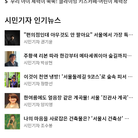
5
우리 아이 체력이 쑥쑥! 클라이밍 키즈카페·어린이 체력장
시민기자 인기뉴스
"편의점인데 아무것도 안 팔아요" 서울에서 가장 특별
한 편의점의 정체
시민기자 권기윤
주황색 리본 따라 한강부터 메타세쿼이아 숲길까지…
서울둘레길 15코스
시민기자 박상현
이것이 천연 냉방! '서울둘레길 9코스'로 숲속 피서 떠
나볼까
시민기자 정향선
한여름에도 얼음장 같은 계곡물! 서울 '진관사 계곡'이
천국이네~
시민기자 양지영
나의 마음을 사로잡은 건축물은? '서울시 건축상' 수
상작 공개!
시민기자 조수봉