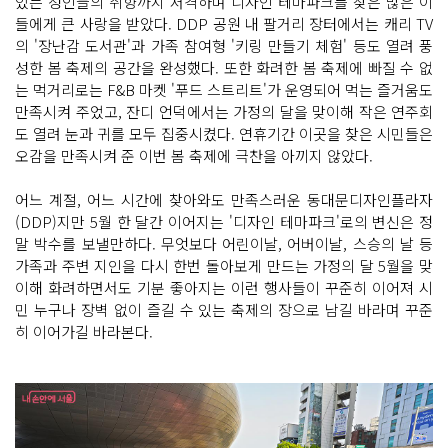
있는 성인들의 취향까지 저격하며 디자인 테마파크를 찾은 많은 이
들에게 큰 사랑을 받았다. DDP 공원 내 팔거리 장터에서는 캐리 TV
의 '장난감 도서관'과 가족 참여형 '키링 만들기 체험' 등도 열려 풍
성한 봄 축제의 공간을 완성했다. 또한 화려한 봄 축제에 빠질 수 없
는 먹거리로는 F&B 마켓 '푸드 스트리트'가 운영되어 먹는 즐거움도
만족시켜 주었고, 잔디 언덕에서는 가정의 달을 맞이해 작은 연주회
도 열려 눈과 귀를 모두 집중시켰다. 연휴기간 이곳을 찾은 시민들은
오감을 만족시켜 준 이번 봄 축제에 극찬을 아끼지 않았다.
어느 계절, 어느 시간에 찾아와도 만족스러운 동대문디자인플라자
(DDP)지만 5월 한 달간 이어지는 '디자인 테마파크'로의 변신은 정
말 박수를 보낼만하다. 무엇보다 어린이날, 어버이날, 스승의 날 등
가족과 주변 지인을 다시 한번 돌아보게 만드는 가정의 달 5월을 맞
이해 화려하면서도 기분 좋아지는 이런 행사들이 꾸준히 이어져 시
민 누구나 장벽 없이 즐길 수 있는 축제의 장으로 남길 바라며 꾸준
히 이어가길 바라본다.