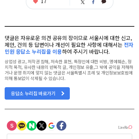
좋
17
카
트
페
아
카
위
이
요
오
터
스
톡
북
댓글은 자유로운 의견 공유의 장이므로 서울시에 대한 신고,
제안, 건의 등 답변이나 개선이 필요한 사항에 대해서는
전자
민원 응답소 누리집을 이용
하여 주시기 바랍니다.
상업성 광고, 저작권 침해, 저속한 표현, 특정인에 대한 비방, 명예훼손, 정
치적 목적, 유사한 내용의 반복적 글, 개인정보 유출,그 밖에 공익을 저해하
거나 운영 취지에 맞지 않는 댓글은 서울특별시 조례 및 개인정보보호법에
의해 통보없이 삭제될 수 있습니다.
응답소 누리집 바로가기