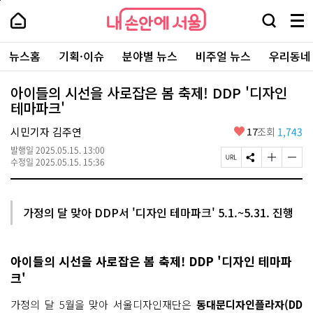
본
페
내
문
이
내
손
검
메
바
지
손
안
색
뉴
로
상
안
주
에
창
전
가
단
에
뉴스홈
기획·이슈
분야별 뉴스
비주얼 뉴스
우리동네
요
서
열
체
기
으
서
서
울
기
보
로
울
비
기
이
-
아이들의 시선을 사로잡은 봄 축제! DDP '디자인
스
동
서
테마파크'
바
울
로
시
가
좋
시민기자 김주연
17
조회
1,743
대
기
아
표
발행일
2025.05.15. 13:00
요
소
페
S
글
글
수정일
2025.05.15. 15:36
통
이
N
자
자
포
지
S
크
크
털
U
공
기
기
R
유
크
작
가정의 달 맞아 DDP서 '디자인 테마파크' 5.1.~5.31. 진행
L
하
게
게
복
기
변
변
사
경
경
하
하
아이들의 시선을 사로잡은 봄 축제! DDP '디자인 테마파
기
기
크'
가정의 달 5월을 맞아 서울디자인재단은
동대문디자인플라자(DD