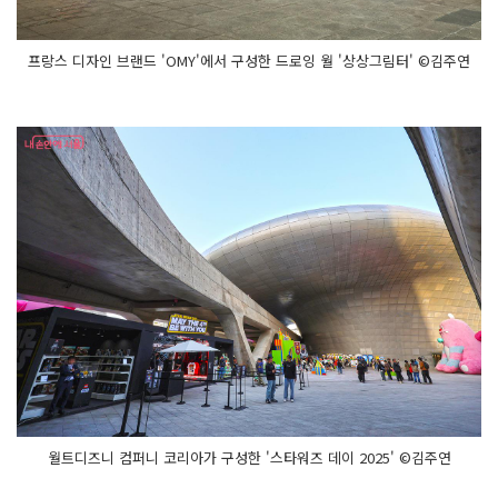
프랑스 디자인 브랜드 'OMY'에서 구성한 드로잉 월 '상상그림터' ©김주연
월트디즈니 컴퍼니 코리아가 구성한 '스타워즈 데이 2025' ©김주연