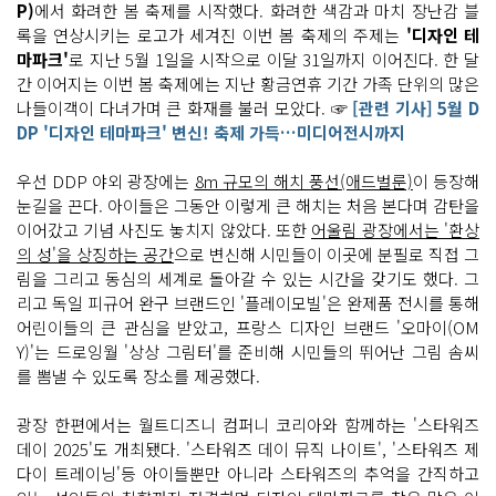
P)
에서 화려한 봄 축제를 시작했다. 화려한 색감과 마치 장난감 블
록을 연상시키는 로고가 세겨진 이번 봄 축제의 주제는
'디자인 테
마파크'
로 지난 5월 1일을 시작으로 이달 31일까지 이어진다. 한 달
간 이어지는 이번 봄 축제에는 지난 황금연휴 기간 가족 단위의 많은
나들이객이 다녀가며 큰 화재를 불러 모았다. ☞
[관련 기사] 5월 D
DP '디자인 테마파크' 변신! 축제 가득…미디어전시까지
우선 DDP 야외 광장에는
8m 규모의 해치 풍선(애드벌룬)
이 등장해
눈길을 끈다. 아이들은 그동안 이렇게 큰 해치는 처음 본다며 감탄을
이어갔고 기념 사진도 놓치지 않았다. 또한
어울림 광장에서는 '환상
의 성'을 상징하는 공간
으로 변신해 시민들이 이곳에 분필로 직접 그
림을 그리고 동심의 세계로 돌아갈 수 있는 시간을 갖기도 했다. 그
리고 독일 피규어 완구 브랜드인 '플레이모빌'은 완제품 전시를 통해
어린이들의 큰 관심을 받았고, 프랑스 디자인 브랜드 '오마이(OM
Y)'는 드로잉월 '상상 그림터'를 준비해 시민들의 뛰어난 그림 솜씨
를 뽐낼 수 있도록 장소를 제공했다.
광장 한편에서는 월트디즈니 컴퍼니 코리아와 함께하는 '스타워즈
데이 2025'도 개최됐다. '스타워즈 데이 뮤직 나이트', '스타워즈 제
다이 트레이닝'등 아이들뿐만 아니라 스타워즈의 추억을 간직하고