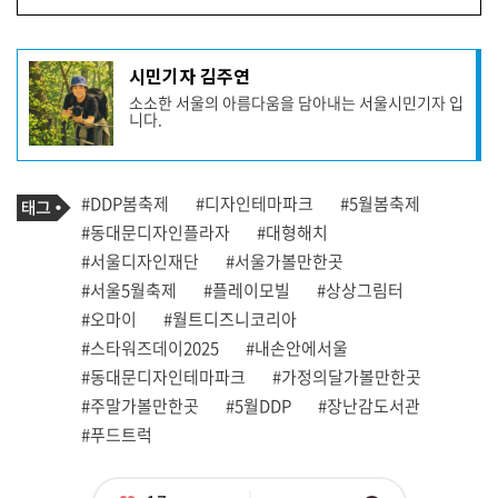
기
시민기자 김주연
사
소소한 서울의 아름다움을 담아내는 서울시민기자 입
작
니다.
성
자
프
로
기
필
태
#DDP봄축제
#디자인테마파크
#5월봄축제
사
그
관
#동대문디자인플라자
#대형해치
련
#서울디자인재단
#서울가볼만한곳
태
그
#서울5월축제
#플레이모빌
#상상그림터
#오마이
#월트디즈니코리아
#스타워즈데이2025
#내손안에서울
#동대문디자인테마파크
#가정의달가볼만한곳
#주말가볼만한곳
#5월DDP
#장난감도서관
#푸드트럭