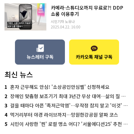
카메라·스튜디오까지 무료로?! DDP
쇼룸 이용후기
시민기자 노유나
2025.04.22. 16:00
최신 뉴스
1
혼자 근무해도 안심! '소상공인안심벨' 신청하세요
2
장애인 맞춤형 보조기기 최대 3년간 무상 대여…삶의 질 높인다
3
걸을 때마다 아픈 '족저근막염'…무작정 참지 말고 '이것' 해보세요!
4
먹거리부터 야경 라이브까지…망원한강공원 알짜 코스
5
시민이 사랑한 '찐' 로컬 명소 어디? '서울에디션25' 추천 코스