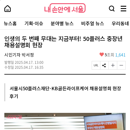
본
페
내
문
이
내
손
검
메
바
지
손
안
색
뉴
로
상
안
주
에
창
전
가
단
에
뉴스홈
기획·이슈
분야별 뉴스
비주얼 뉴스
우리동네
요
서
열
체
기
으
서
서
울
기
보
로
울
비
기
이
-
인생의 두 번째 무대는 지금부터! 50플러스 중장년
스
동
서
채용설명회 현장
바
울
로
시
가
좋
시민기자 박서정
5
조회
1,641
대
기
아
표
발행일
2025.04.17. 13:00
요
소
페
S
글
글
수정일
2025.04.17. 16:35
통
이
N
자
자
포
지
S
크
크
털
U
공
기
기
R
유
크
작
서울시50플러스재단-KB골든라이프케어 채용설명회 현장
L
하
게
게
후기
복
기
변
변
사
경
경
하
하
기
기