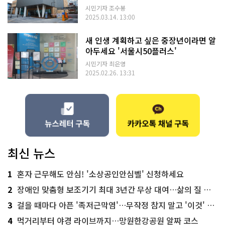
시민기자 조수봉
2025.03.14. 13:00
새 인생 계획하고 싶은 중장년이라면 알
아두세요 '서울시50플러스'
시민기자 최은영
2025.02.26. 13:31
최신 뉴스
1
혼자 근무해도 안심! '소상공인안심벨' 신청하세요
2
장애인 맞춤형 보조기기 최대 3년간 무상 대여…삶의 질 높인다
3
걸을 때마다 아픈 '족저근막염'…무작정 참지 말고 '이것' 해보세요!
4
먹거리부터 야경 라이브까지…망원한강공원 알짜 코스