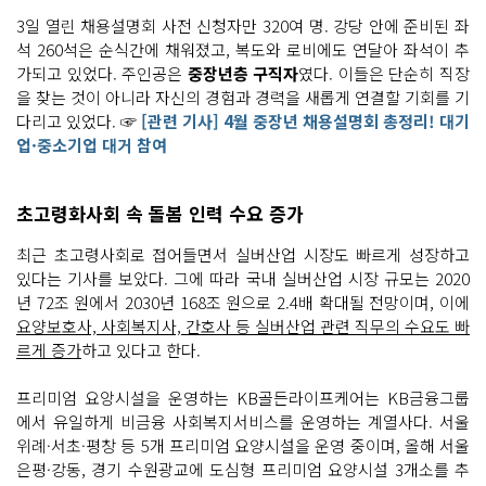
3일 열린 채용설명회 사전 신청자만 320여 명. 강당 안에 준비된 좌
석 260석은 순식간에 채워졌고, 복도와 로비에도 연달아 좌석이 추
가되고 있었다. 주인공은
중장년층 구직자
였다. 이들은 단순히 직장
을 찾는 것이 아니라 자신의 경험과 경력을 새롭게 연결할 기회를 기
다리고 있었다. ☞
[관련 기사] 4월 중장년 채용설명회 총정리! 대기
업·중소기업 대거 참여
초고령화사회 속 돌봄 인력 수요 증가
최근 초고령사회로 접어들면서 실버산업 시장도 빠르게 성장하고
있다는 기사를 보았다. 그에 따라 국내 실버산업 시장 규모는 2020
년 72조 원에서 2030년 168조 원으로 2.4배 확대될 전망이며, 이에
요양보호사, 사회복지사, 간호사 등 실버산업 관련 직무의 수요도 빠
르게 증가
하고 있다고 한다.
프리미엄 요앙시설을 운영하는 KB골든라이프케어는 KB금융그룹
에서 유일하게 비금융 사회복지서비스를 운영하는 계열사다. 서울
위례·서초·평창 등 5개 프리미엄 요양시설을 운영 중이며, 올해 서울
은평·강동, 경기 수원광교에 도심형 프리미엄 요양시설 3개소를 추