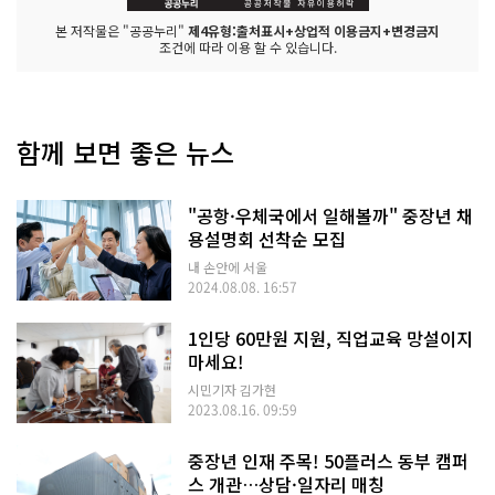
본 저작물은 "공공누리"
제4유형:출처표시+상업적 이용금지+변경금지
조건에 따라 이용 할 수 있습니다.
함께 보면 좋은 뉴스
"공항·우체국에서 일해볼까" 중장년 채
용설명회 선착순 모집
내 손안에 서울
2024.08.08. 16:57
1인당 60만원 지원, 직업교육 망설이지
마세요!
시민기자 김가현
2023.08.16. 09:59
중장년 인재 주목! 50플러스 동부 캠퍼
스 개관…상담·일자리 매칭