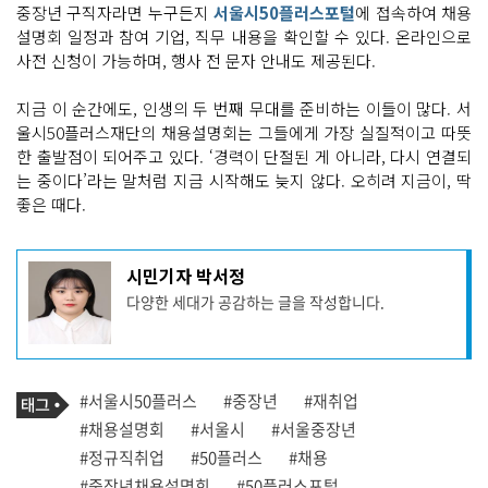
중장년 구직자라면 누구든지
서울시50플러스포털
에 접속하여 채용
설명회 일정과 참여 기업, 직무 내용을 확인할 수 있다. 온라인으로
사전 신청이 가능하며, 행사 전 문자 안내도 제공된다.
지금 이 순간에도, 인생의 두 번째 무대를 준비하는 이들이 많다. 서
울시50플러스재단의 채용설명회는 그들에게 가장 실질적이고 따뜻
한 출발점이 되어주고 있다. ‘경력이 단절된 게 아니라, 다시 연결되
는 중이다’라는 말처럼 지금 시작해도 늦지 않다. 오히려 지금이, 딱
좋은 때다.
기
시민기자 박서정
사
다양한 세대가 공감하는 글을 작성합니다.
작
성
자
프
로
기
필
태
#서울시50플러스
#중장년
#재취업
사
그
관
#채용설명회
#서울시
#서울중장년
련
#정규직취업
#50플러스
#채용
태
그
#중장년채용설명회
#50플러스포털