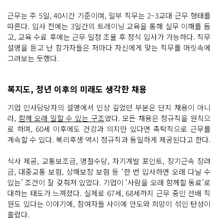
근무는 주 5일, 40시간 기준이며, 일부 직무는 2~3교대 근무 형태를
따른다. 입사 전에는 3일간의 트레이닝 교육을 통해 실무 이해를 돕
고, 교육 수료 후에는 근무 일정 조율 후 정식 입사가 가능하다. 직무
설명을 듣고 난 참가자들은 저마다 자신에게 맞는 직무를 머릿속에
그려보는 듯했다.
복지도, 정년 이후의 미래도 생각한 채용
기업 인사담당자의 설명에서 인상 깊었던 부분은 단지 채용이 아니
라,
함께 오래 일할 수 있는 구조
였다. 모든 채용은 정규직을 원칙으
로 하며, 60세 이후에도 건강과 의지만 있다면 촉탁직으로 근무를
계속할 수 있다. 복리후생 역시 정규직과 동일하게 제공된다고 한다.
식사 제공, 교통보조금, 명절수당, 자기계발 포인트, 장기근속 장려
금, 대중교통 보험, 상해보장 보험 등 ‘한 번 입사하면 오래 다닐 수
있는’ 조건이 잘 갖춰져 있었다. 기업이 ‘사람을 오래 함께할 동료’로
대하는 태도가 느껴졌다. 실제로 67세, 68세까지 근무 중인 선배 직
원도 있다는 이야기에, 참여자들 사이에 안도와 희망이 섞인 탄성이
흘렀다.