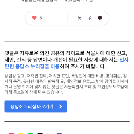
좋
5
카
트
페
아
카
위
이
요
오
터
스
톡
북
댓글은 자유로운 의견 공유의 장이므로 서울시에 대한 신고,
제안, 건의 등 답변이나 개선이 필요한 사항에 대해서는
전자
민원 응답소 누리집을 이용
하여 주시기 바랍니다.
상업성 광고, 저작권 침해, 저속한 표현, 특정인에 대한 비방, 명예훼손, 정
치적 목적, 유사한 내용의 반복적 글, 개인정보 유출,그 밖에 공익을 저해하
거나 운영 취지에 맞지 않는 댓글은 서울특별시 조례 및 개인정보보호법에
의해 통보없이 삭제될 수 있습니다.
응답소 누리집 바로가기