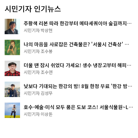
시민기자 인기뉴스
주황색 리본 따라 한강부터 메타세쿼이아 숲길까지…
서울둘레길 15코스
시민기자 박상현
나의 마음을 사로잡은 건축물은? '서울시 건축상' 수
상작 공개!
시민기자 조수봉
더울 땐 잠시 쉬었다 가세요! 생수 냉장고부터 해피소
·무더위쉼터까지
시민기자 조수연
낮보다 기대되는 한강의 밤! 8월 한정 무료 '한강 밤
핑' 예약은?
시민기자 김성무
호수·예술·미식 모두 품은 도보 코스! 서울식물원~LG
아트센터~마곡테라스거리
시민기자 이상돈