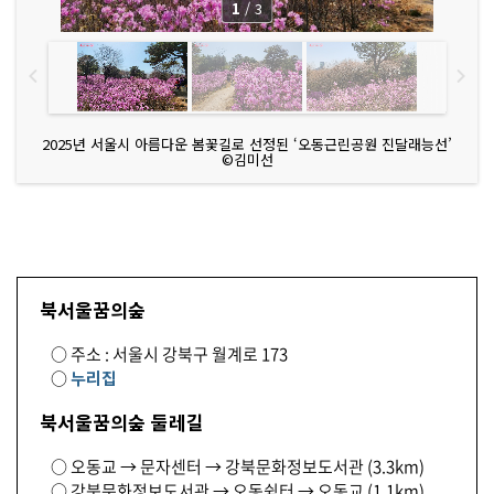
1
/
3
2025년 서울시 아름다운 봄꽃길로 선정된 ‘오동근린공원 진달래능선’
©김미선
북서울꿈의숲
○ 주소 : 서울시 강북구 월계로 173
○
누리집
북서울꿈의숲 둘레길
○ 오동교 → 문자센터 → 강북문화정보도서관 (3.3km)
○ 강북문화정보도서관 → 오동쉼터 → 오동교 (1.1km)