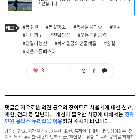
고 싶습니다.
성
자
프
로
기
필
태
#봄꽃길
#봄꽃명소
#북서울꿈의숲
#벚꽃
사
그
관
#개나리꽃
#진달래꽃
#오동근린공원
련
#진달래능선
#북서울꿈의숲둘레길
#숲길
태
그
#서울가든페스타
좋
8
카
트
페
아
카
위
이
요
오
터
스
톡
북
댓글은 자유로운 의견 공유의 장이므로 서울시에 대한 신고,
제안, 건의 등 답변이나 개선이 필요한 사항에 대해서는
전자
민원 응답소 누리집을 이용
하여 주시기 바랍니다.
상업성 광고, 저작권 침해, 저속한 표현, 특정인에 대한 비방, 명예훼손, 정
치적 목적, 유사한 내용의 반복적 글, 개인정보 유출,그 밖에 공익을 저해하