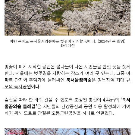
이번 봄에도 북서울꿈의숲에는 벚꽃이 만개할 것이다. (2024년 봄 촬영)
©김미선
벚꽃이 피기 시작한 공원은 봄나들이 나온 시민들을 한껏 웃음 짓게
한다. 서울에는 벚꽃길을 자랑하는 장소가 여러 곳 있는데, 그중 아
파트 단지와 주택가에 둘러싸인
북서울꿈의숲
은
강북지역 최대 규
모의 녹지공원
이다.
숲길을 따라 한 바퀴 걸을 수 있도록 조성된 총길이 4.4km의
‘북서
울꿈의숲 둘레길’
은 시민들의 건강증진과 공원 이용 활성화에 기여
하기 위해 도로로 단절된 오동근린공원을 하나로 연결했다.