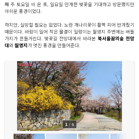
째 주 토요일 비 온 후, 일요일 만개한 벚꽃을 기대하고 방문했지만
아쉬운 풍경이었다.
하지만, 실망할 필요는 없었다. 노란 개나리꽃이 활짝 피어 반겨줬기
때문이다. 바람이 일어 작은 물결이 일렁이는 월영지 주변에는 버들
가지가 흔들거린다. 벚꽃길 전망대에서 바라본
북서울꿈의숲 전망
대
와
월영지
가 멋진 풍경을 만들어준다.
1
/
6