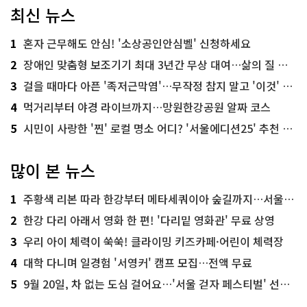
최신 뉴스
1
혼자 근무해도 안심! '소상공인안심벨' 신청하세요
2
장애인 맞춤형 보조기기 최대 3년간 무상 대여…삶의 질 높인다
3
걸을 때마다 아픈 '족저근막염'…무작정 참지 말고 '이것' 해보세요!
4
먹거리부터 야경 라이브까지…망원한강공원 알짜 코스
5
시민이 사랑한 '찐' 로컬 명소 어디? '서울에디션25' 추천 코스
많이 본 뉴스
1
주황색 리본 따라 한강부터 메타세쿼이아 숲길까지…서울둘레길 15코스
2
한강 다리 아래서 영화 한 편! '다리밑 영화관' 무료 상영
3
우리 아이 체력이 쑥쑥! 클라이밍 키즈카페·어린이 체력장
4
대학 다니며 일경험 '서영커' 캠프 모집…전액 무료
5
9월 20일, 차 없는 도심 걸어요…'서울 걷자 페스티벌' 선착순 5천명