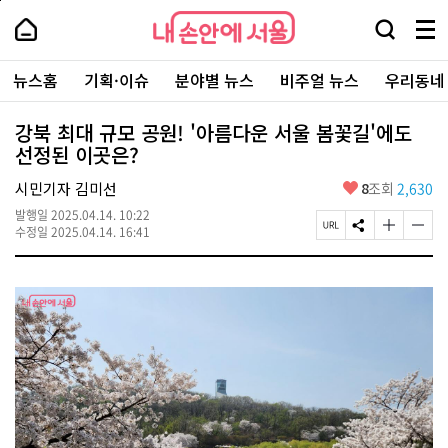
본
페
내
문
이
내
손
검
메
바
지
손
안
색
뉴
로
상
안
주
에
창
전
가
단
에
뉴스홈
기획·이슈
분야별 뉴스
비주얼 뉴스
우리동네
요
서
열
체
기
으
서
서
울
기
보
로
울
비
기
이
-
강북 최대 규모 공원! '아름다운 서울 봄꽃길'에도
스
동
서
선정된 이곳은?
바
울
로
시
가
좋
시민기자 김미선
8
조회
2,630
대
기
아
표
발행일
2025.04.14. 10:22
요
소
페
S
글
글
수정일
2025.04.14. 16:41
통
이
N
자
자
포
지
S
크
크
털
U
공
기
기
R
유
크
작
L
하
게
게
복
기
변
변
사
경
경
하
하
기
기