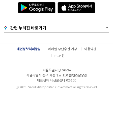
다
A
운
p
로
p
드
S
하
t
기
o
관련 누리집 바로가기
G
r
o
e
o
에
g
서
l
다
개인정보처리방침
이메일 무단수집 거부
이용약관
e
운
P
로
PC버전
l
드
a
하
y
기
서울특별시청 04524
서울특별시 중구 세종대로 110 콘텐츠담당관
대표전화
다산콜센터
02-120
ⓒ
2020. Seoul Metropolitan Government all rights reserved.