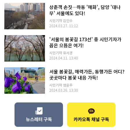
상춘객 손짓…하동 '매화', 담양 '대나
무' 서울에도 있다!
시민기자 김인수
2024.03.27. 11:12
'서울의 봄꽃길 173선' 중 시민기자가
꼽은 으뜸은 여기!
시민기자 유서경
2024.04.11. 13:40
서울 봄꽃길, 매력가든, 동행가든 어디?
곳곳마다 봄꽃 내음 가득!
시민기자 엄윤주
2024.03.26. 13:30