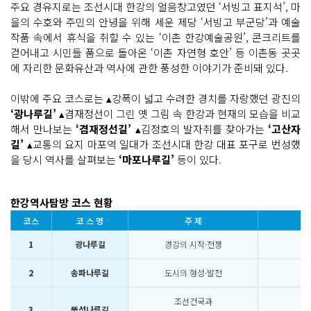
주요 경유지로는 조선시대 한강의 얼음창고였던 ‘서빙고 표지석’, 마
을의 수호와 주민의 안녕을 위해 세운 제당 ‘서빙고 부군당’과 예술
작품 속에서 휴식을 취할 수 있는 ‘이촌 한강예술공원’, 콘크리트를
걷어내고 시민들 품으로 돌아온 ‘이촌 자연형 호안’ 등 이촌동 곳곳
에 자리한 문화유산과 역사에 관한 풍성한 이야기가 준비돼 있다.
이밖에 주요 코스로는 ▴강폭이 넓고 수려한 경치를 자랑했던 광진의
‘광나루길’
▴겸재정선이 그린 옛 그림 속 한강과 현재의 모습을 비교
해서 만나보는
‘겸재정선길’
▴김정호의 발자취를 찾아가는
‘고산자
길’
▴교통의 요지 마포역 일대가 조선시대 한강 대표 포구로 번성했
을 당시 역사를 살펴보는
‘마포나루길’
등이 있다.
한강역사탐방 코스 현황
코스
코 스 명
주 제
1
광나루길
경강의 시작·전쟁
2
송파나루길
도시의 형성·발전
조선건국과
3
뚝섬나루길