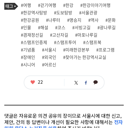
기
태
#여행
#걷기여행
#한강
#한강이야기여행
사
그
관
#한강역사탐방
#도보탐방
#서울관광
련
#한강공원
#나루터
#명승지
#역사
#문화
태
그
#인물
#해설
#코스
#서빙고길
#광나루길
#겸재정선길
#고산자길
#마포나루길
#스탬프인증제
#스탬프투어
#스탬프북
#기념품
#서울시
#미래한강본부
#프로그램
#장애인
#외국인
#찾아가는 한강역사교실
#시니어
#어르신
좋
22
카
트
페
아
카
위
이
요
오
터
스
톡
북
댓글은 자유로운 의견 공유의 장이므로 서울시에 대한 신고,
제안, 건의 등 답변이나 개선이 필요한 사항에 대해서는
전자