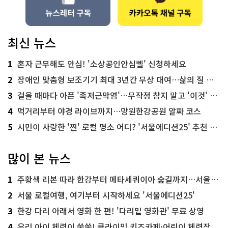
최신 뉴스
1
혼자 근무해도 안심! '소상공인안심벨' 신청하세요
2
장애인 맞춤형 보조기기 최대 3년간 무상 대여…삶의 질 높인다
3
걸을 때마다 아픈 '족저근막염'…무작정 참지 말고 '이것' 해보세요!
4
먹거리부터 야경 라이브까지…망원한강공원 알짜 코스
5
시민이 사랑한 '찐' 로컬 명소 어디? '서울에디션25' 추천 코스
많이 본 뉴스
1
주황색 리본 따라 한강부터 메타세쿼이아 숲길까지…서울둘레길 15코스
2
서울 로컬여행, 여기부터 시작하세요 '서울에디션25'
3
한강 다리 아래서 영화 한 편! '다리밑 영화관' 무료 상영
4
우리 아이 체력이 쑥쑥! 클라이밍 키즈카페·어린이 체력장