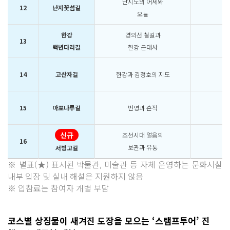
난지도의 어제와
12
난지꽃섬길
오늘
한강
경의선 철길과
13
백년다리길
한강 근대사
14
고산자길
한강과 김정호의 지도
15
마포나루길
번영과 흔적
신규
조선시대 얼음의
16
보관과 유통
서빙고길
※ 별표(★) 표시된 박물관, 미술관 등 자체 운영하는 문화시설
내부 입장 및 실내 해설은 지원하지 않음
※ 입참료는 참여자 개별 부담
코스별 상징물이 새겨진 도장을 모으는 ‘스탬프투어’ 진