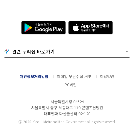
다
A
운
p
로
p
드
S
하
t
기
o
관련 누리집 바로가기
G
r
o
e
o
에
g
서
l
다
개인정보처리방침
이메일 무단수집 거부
이용약관
e
운
P
로
PC버전
l
드
a
하
y
기
서울특별시청 04524
서울특별시 중구 세종대로 110 콘텐츠담당관
대표전화
다산콜센터
02-120
ⓒ
2020. Seoul Metropolitan Government all rights reserved.