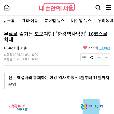
본
페
내
문
이
내
손
검
메
바
지
손
안
색
뉴
로
상
안
주
에
창
전
가
단
에
뉴스홈
기획·이슈
분야별 뉴스
비주얼 뉴스
우리동네
요
서
열
체
기
으
서
서
울
기
보
로
울
비
기
이
-
무료로 즐기는 도보여행! '한강역사탐방' 16코스로
스
동
서
확대
바
울
로
시
가
좋
내 손안에 서울
22
조회
13,082
대
기
아
표
발행일
2025.04.03. 16:00
요
소
페
S
글
글
수정일
2025.04.03. 16:40
통
이
N
자
자
포
지
S
크
크
털
U
공
기
기
R
유
크
작
전문 해설사와 함께하는 한강 역사 여행…4월부터 11월까지
L
하
게
게
운영
복
기
변
변
사
경
경
하
하
기
기