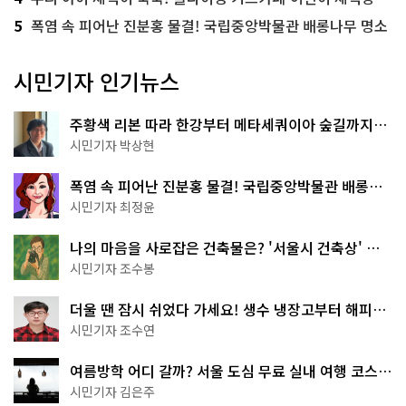
5
폭염 속 피어난 진분홍 물결! 국립중앙박물관 배롱나무 명소
시민기자 인기뉴스
주황색 리본 따라 한강부터 메타세쿼이아 숲길까지…
서울둘레길 15코스
시민기자 박상현
폭염 속 피어난 진분홍 물결! 국립중앙박물관 배롱나
무 명소
시민기자 최정윤
나의 마음을 사로잡은 건축물은? '서울시 건축상' 수
상작 공개!
시민기자 조수봉
더울 땐 잠시 쉬었다 가세요! 생수 냉장고부터 해피소
·무더위쉼터까지
시민기자 조수연
여름방학 어디 갈까? 서울 도심 무료 실내 여행 코스
추천
시민기자 김은주