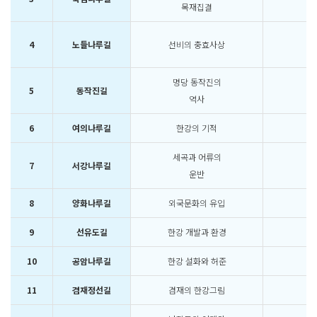
목재집결
4
노들나루길
선비의 충효사상
명당 동작진의
5
동작진길
역사
6
여의나루길
한강의 기적
세곡과 어류의
7
서강나루길
운반
8
양화나루길
외국문화의 유입
9
선유도길
한강 개발과 환경
10
공암나루길
한강 설화와 허준
11
겸재정선길
겸재의 한강그림