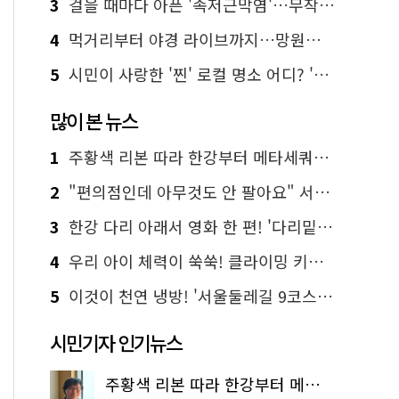
3
걸을 때마다 아픈 '족저근막염'…무작정 참지 말고 '이것' 해보세요!
4
먹거리부터 야경 라이브까지…망원한강공원 알짜 코스
5
시민이 사랑한 '찐' 로컬 명소 어디? '서울에디션25' 추천 코스
많이 본 뉴스
1
주황색 리본 따라 한강부터 메타세쿼이아 숲길까지…서울둘레길 15코스
2
"편의점인데 아무것도 안 팔아요" 서울에서 가장 특별한 편의점의 정체
3
한강 다리 아래서 영화 한 편! '다리밑 영화관' 무료 상영
4
우리 아이 체력이 쑥쑥! 클라이밍 키즈카페·어린이 체력장
5
이것이 천연 냉방! '서울둘레길 9코스'로 숲속 피서 떠나볼까
시민기자 인기뉴스
주황색 리본 따라 한강부터 메타세쿼이아 숲길까지…서울둘레길 15코스