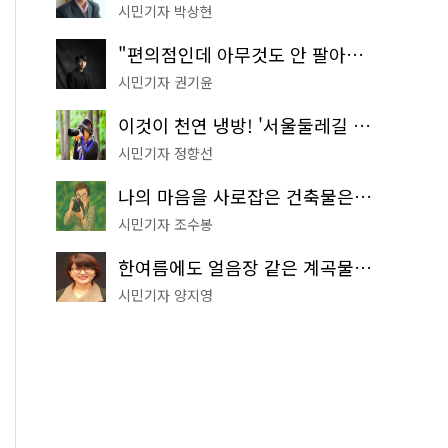
시민기자 박상현
"편의점인데 아무것도 안 팔아요" 서울에서 가장 특별한 편의점의 정체
시민기자 권기윤
이것이 천연 냉방! '서울둘레길 9코스'로 숲속 피서 떠나볼까
시민기자 정향선
나의 마음을 사로잡은 건축물은? '서울시 건축상' 수상작 공개!
시민기자 조수봉
한여름에도 얼음장 같은 계곡물! 서울 '진관사 계곡'이 천국이네~
시민기자 양지영