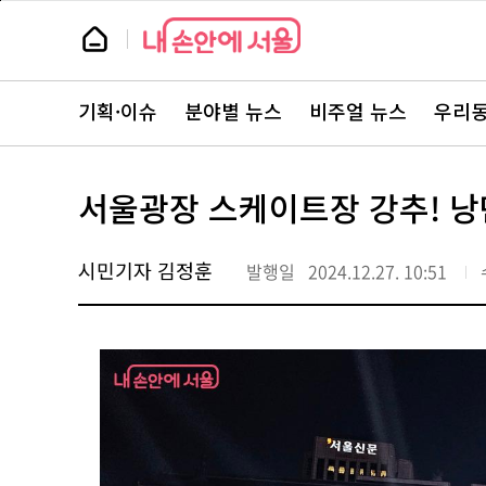
본
페
문
이
뉴
바
지
스
로
상
룸
가
단
뉴
기
으
스
로
기획·이슈
분야별 뉴스
비주얼 뉴스
우리동
주
이
요
동
서
비
스
서울광장 스케이트장 강추! 낭
바
로
가
기
시민기자 김정훈
발행일
2024.12.27. 10:51