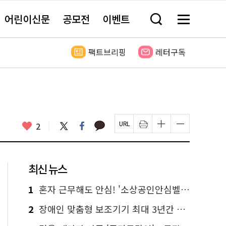
어린이신문
공모전
이벤트
검
메
색
뉴
창
전
열
체
팩트브리핑
레터구독
기
보
기
카
좋
트
페
2
페
인
글
글
카
위
이
아
이
쇄
자
자
오
터
스
요
지
하
크
크
톡
북
U
기
기
기
R
새
크
작
L
창
게
게
최신 뉴스
복
열
변
변
사
림
경
경
하
하
1
혼자 근무해도 안심! '소상공인안심벨' 신청하세요
기
기
2
장애인 맞춤형 보조기기 최대 3년간 무상 대여…삶의 질 높인다