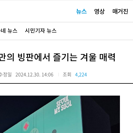
주
뉴스
영상
매거진
요
서
비
스
바
네 뉴스
시민기자 뉴스
로
가
기"
만의 빙판에서 즐기는 겨울 매력
수정일
2024.12.30. 14:06
조회
4,224