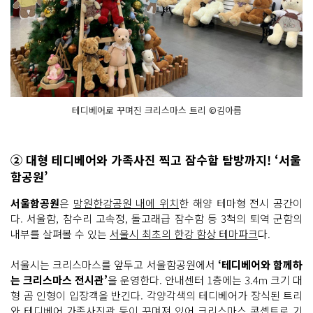
테디베어로 꾸며진 크리스마스 트리 ©김아름
② 대형 테디베어와 가족사진 찍고 잠수함 탐방까지! ‘서울
함공원’
서울함공원
은
망원한강공원 내에 위치
한 해양 테마형 전시 공간이
다. 서울함, 참수리 고속정, 돌고래급 잠수함 등 3척의 퇴역 군함의
내부를 살펴볼 수 있는
서울시 최초의 한강 함상 테마파크
다.
서울시는 크리스마스를 앞두고 서울함공원에서
‘테디베어와 함께하
는 크리스마스 전시관’
을 운영한다. 안내센터 1층에는 3.4m 크기 대
형 곰 인형이 입장객을 반긴다. 각양각색의 테디베어가 장식된 트리
와 테디베어 가족사진관 등이 꾸며져 있어 크리스마스 콘셉트로 기