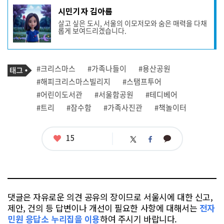
기
시민기자 김아름
사
살고 싶은 도시, 서울의 이모저모와 숨은 매력을 다채
작
롭게 보여드리겠습니다.
성
자
프
로
기
필
태
#크리스마스
#가족나들이
#용산공원
사
그
관
#해피크리스마스빌리지
#스탬프투어
련
#어린이도서관
#서울함공원
#테디베어
태
그
#트리
#잠수함
#가족사진관
#책놀이터
좋
15
카
트
페
아
카
위
이
요
오
터
스
톡
북
댓글은 자유로운 의견 공유의 장이므로 서울시에 대한 신고,
제안, 건의 등 답변이나 개선이 필요한 사항에 대해서는
전자
민원 응답소 누리집을 이용
하여 주시기 바랍니다.