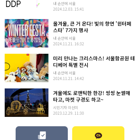
내 손안에 서울
2024.12.03. 15:41
올겨울, 큰 거 온다! 빛의 향연 '윈터페
스타' 7가지 행사
내 손안에 서울
2024.11.21. 16:32
미리 만나는 크리스마스! 서울함공원 테
디베어 특별 전시
내 손안에 서울
2024.11.21. 14:42
겨울에도 로맨틱한 한강! 씽씽 눈썰매
타고, 마켓 구경도 하고~
시민기자 이선미
2023.12.29. 11:30