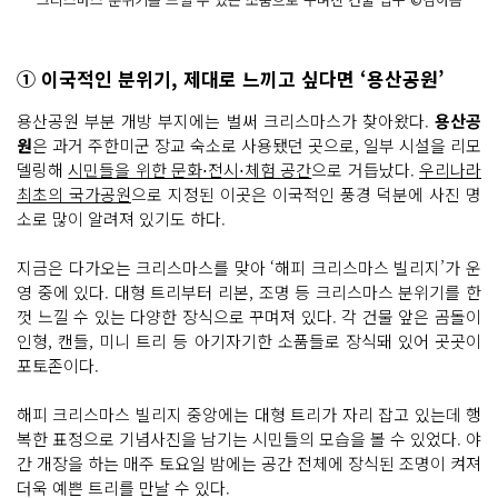
① 이국적인 분위기, 제대로 느끼고 싶다면 ‘용산공원’
용산공원 부분 개방 부지에는 벌써 크리스마스가 찾아왔다.
용산공
원
은 과거 주한미군 장교 숙소로 사용됐던 곳으로, 일부 시설을 리모
델링해
시민들을 위한 문화⋅전시⋅체험 공간
으로 거듭났다.
우리나라
최초의 국가공원
으로 지정된 이곳은 이국적인 풍경 덕분에 사진 명
소로 많이 알려져 있기도 하다.
지금은 다가오는 크리스마스를 맞아 ‘해피 크리스마스 빌리지’가 운
영 중에 있다. 대형 트리부터 리본, 조명 등 크리스마스 분위기를 한
껏 느낄 수 있는 다양한 장식으로 꾸며져 있다. 각 건물 앞은 곰돌이
인형, 캔들, 미니 트리 등 아기자기한 소품들로 장식돼 있어 곳곳이
포토존이다.
해피 크리스마스 빌리지 중앙에는 대형 트리가 자리 잡고 있는데 행
복한 표정으로 기념사진을 남기는 시민들의 모습을 볼 수 있었다. 야
간 개장을 하는 매주 토요일 밤에는 공간 전체에 장식된 조명이 켜져
더욱 예쁜 트리를 만날 수 있다.