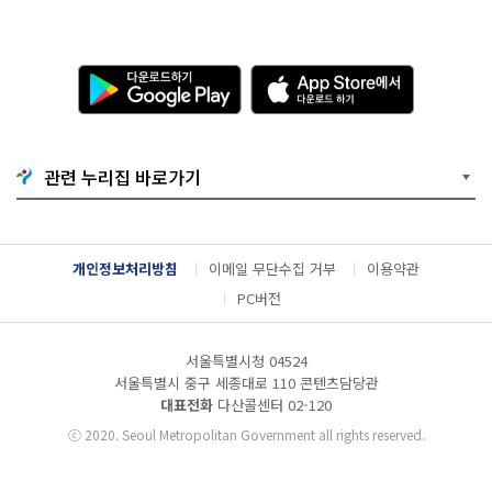
다
A
운
p
로
p
드
S
하
t
기
o
관련 누리집 바로가기
G
r
o
e
o
에
g
서
l
다
개인정보처리방침
이메일 무단수집 거부
이용약관
e
운
P
로
PC버전
l
드
a
하
y
기
서울특별시청 04524
서울특별시 중구 세종대로 110 콘텐츠담당관
대표전화
다산콜센터
02-120
ⓒ
2020. Seoul Metropolitan Government all rights reserved.