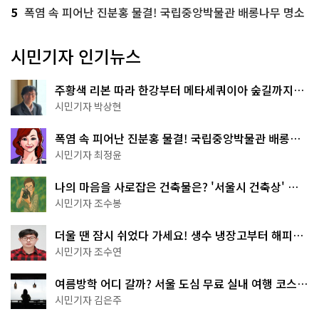
5
폭염 속 피어난 진분홍 물결! 국립중앙박물관 배롱나무 명소
시민기자 인기뉴스
주황색 리본 따라 한강부터 메타세쿼이아 숲길까지…
서울둘레길 15코스
시민기자 박상현
폭염 속 피어난 진분홍 물결! 국립중앙박물관 배롱나
무 명소
시민기자 최정윤
나의 마음을 사로잡은 건축물은? '서울시 건축상' 수
상작 공개!
시민기자 조수봉
더울 땐 잠시 쉬었다 가세요! 생수 냉장고부터 해피소
·무더위쉼터까지
시민기자 조수연
여름방학 어디 갈까? 서울 도심 무료 실내 여행 코스
추천
시민기자 김은주