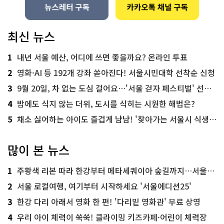
최신 뉴스
1
내년 서울 예산, 어디에 쓰면 좋을까요? 온라인 투표
2
영화·AI 등 192개 강좌 쏟아진다! 서울시민대학 선착순 신청
3
9월 20일, 차 없는 도심 걸어요…'서울 걷자 페스티벌' 선착순 5천명
4
밤에도 식지 않는 더위, 도시를 식히는 시원한 해법은?
5
채소 싫어하는 아이도 즐겁게 냠냠! '찾아가는 서울시 식생활 교육' 현장
많이 본 뉴스
1
주황색 리본 따라 한강부터 메타세쿼이아 숲길까지…서울둘레길 15코스
2
서울 로컬여행, 여기부터 시작하세요 '서울에디션25'
3
한강 다리 아래서 영화 한 편! '다리밑 영화관' 무료 상영
4
우리 아이 체력이 쑥쑥! 클라이밍 키즈카페·어린이 체력장