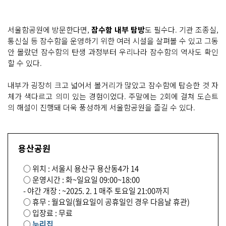
서울함공원에 방문한다면,
잠수함 내부 탐방
도 필수다. 기관 조종실,
통신실 등 잠수함을 운영하기 위한 여러 시설을 살펴볼 수 있고 그동
안 몰랐던 잠수함의 탄생 과정부터 우리나라 잠수함의 역사도 확인
할 수 있다.
내부가 굉장히 크고 넓어서 볼거리가 많았고 잠수함에 탑승한 것 자
체가 색다르고 의미 있는 경험이었다. 주말에는 2회에 걸쳐 도슨트
의 해설이 진행돼 더욱 풍성하게 서울함공원을 즐길 수 있다.
용산공원
○ 위치 : 서울시 용산구 용산동4가 14
○ 운영시간 : 화~일요일 09:00~18:00
- 야간 개장 : ~2025. 2. 1 매주 토요일 21:00까지
○ 휴무 : 월요일(월요일이 공휴일인 경우 다음날 휴관)
○ 입장료 : 무료
○
누리집