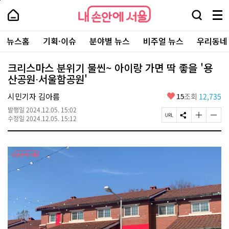
본
페
내
문
이
내
손
검
메
바
지
손
안
색
뉴
로
상
안
주
에
창
전
가
단
에
뉴스홈
기획·이슈
분야별 뉴스
비주얼 뉴스
우리동네
요
서
열
체
기
으
서
서
울
기
보
로
울
비
기
이
-
크리스마스 분위기 물씬~ 아이랑 가면 딱 좋을 '용
스
동
서
산공원⋅서울함공원'
바
울
로
시
가
좋
시민기자 김아름
15
조회
12,735
대
기
아
표
발행일
2024.12.05. 15:02
요
소
페
S
글
글
수정일
2024.12.05. 15:12
통
이
N
자
자
포
지
S
크
크
털
U
공
기
기
R
유
크
작
L
하
게
게
복
기
변
변
사
경
경
하
하
기
기