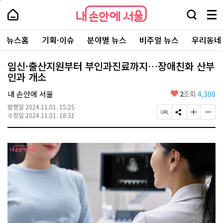
본
페
내
문
이
내
손
검
메
바
지
손
안
색
뉴
로
상
안
주
에
창
전
가
단
에
뉴스홈
기획·이슈
분야별 뉴스
비주얼 뉴스
우리동네
요
서
열
체
기
으
서
서
울
기
보
로
울
비
기
이
-
임신·출산지원부터 부인과진료까지…장애친화 산부
스
동
서
인과 개소
바
울
로
시
가
좋
내 손안에 서울
2
조회
4,308
대
기
아
표
발행일
2024.11.01. 15:25
요
소
페
S
글
글
수정일
2024.11.01. 18:31
통
이
N
자
자
포
지
S
크
크
털
U
공
기
기
R
유
크
작
L
하
게
게
복
기
변
변
사
경
경
하
하
기
기