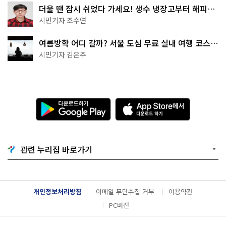
더울 땐 잠시 쉬었다 가세요! 생수 냉장고부터 해피소
·무더위쉼터까지
시민기자 조수연
여름방학 어디 갈까? 서울 도심 무료 실내 여행 코스
추천
시민기자 김은주
다
A
운
p
로
p
드
S
하
t
기
o
관련 누리집 바로가기
G
r
o
e
o
에
g
서
l
다
개인정보처리방침
이메일 무단수집 거부
이용약관
e
운
P
로
PC버전
l
드
a
하