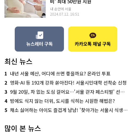
비' 최대 50만원 지원
내 손안에 서울
2024.07.12. 16:51
최신 뉴스
1
내년 서울 예산, 어디에 쓰면 좋을까요? 온라인 투표
2
영화·AI 등 192개 강좌 쏟아진다! 서울시민대학 선착순 신청
3
9월 20일, 차 없는 도심 걸어요…'서울 걷자 페스티벌' 선착순 5천명
4
밤에도 식지 않는 더위, 도시를 식히는 시원한 해법은?
5
채소 싫어하는 아이도 즐겁게 냠냠! '찾아가는 서울시 식생활 교육' 현장
많이 본 뉴스