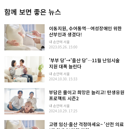
함께 보면 좋은 뉴스
이동지원, 수어통역…여성장애인 위한
산부인과 생겼다!
내 손안에 서울
2023.05.26. 15:00
'부부 당'→'출산 당'…11월 난임시술
지원 대폭 늘린다
내 손안에 서울
2024.10.30. 15:33
부담은 줄이고 희망은 늘리고! 탄생응원
프로젝트 시즌2
내 손안에 서울
2024.10.29. 17:25
고령 임신·출산 걱정마세요~ '산전 의료