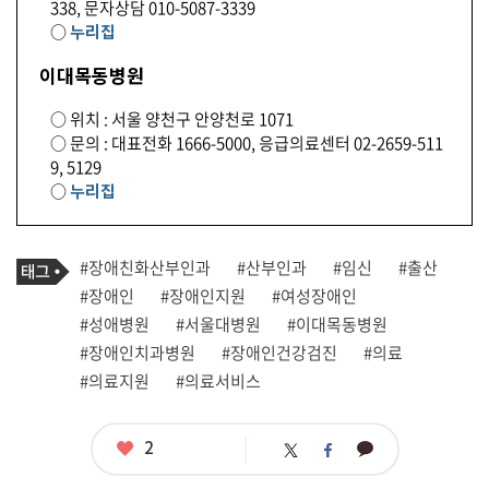
338, 문자상담 010-5087-3339
○
누리집
이대목동병원
○ 위치 : 서울 양천구 안양천로 1071
○ 문의 : 대표전화 1666-5000, 응급의료센터 02-2659-511
9, 5129
○
누리집
기
태
#장애친화산부인과
#산부인과
#임신
#출산
사
그
관
#장애인
#장애인지원
#여성장애인
련
#성애병원
#서울대병원
#이대목동병원
태
그
#장애인치과병원
#장애인건강검진
#의료
#의료지원
#의료서비스
좋
2
카
트
페
아
카
위
이
요
오
터
스