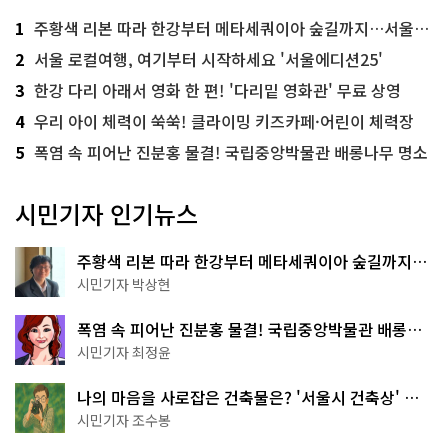
1
주황색 리본 따라 한강부터 메타세쿼이아 숲길까지…서울둘레길 15코스
2
서울 로컬여행, 여기부터 시작하세요 '서울에디션25'
3
한강 다리 아래서 영화 한 편! '다리밑 영화관' 무료 상영
4
우리 아이 체력이 쑥쑥! 클라이밍 키즈카페·어린이 체력장
5
폭염 속 피어난 진분홍 물결! 국립중앙박물관 배롱나무 명소
시민기자 인기뉴스
주황색 리본 따라 한강부터 메타세쿼이아 숲길까지…
서울둘레길 15코스
시민기자 박상현
폭염 속 피어난 진분홍 물결! 국립중앙박물관 배롱나
무 명소
시민기자 최정윤
나의 마음을 사로잡은 건축물은? '서울시 건축상' 수
상작 공개!
시민기자 조수봉