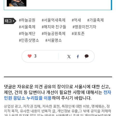
성
자
프
로
기
필
태
#하늘공원
#서울억새축제
#억새
#가을축제
사
그
관
#서울축제
#해치와 친구들
#맹꽁이전기차
련
#하늘계단
#하늘공원축제
#포토존
태
그
#인증샷명소
#서울명소
좋
3
카
트
페
아
카
위
이
요
오
터
스
톡
북
댓글은 자유로운 의견 공유의 장이므로 서울시에 대한 신고,
제안, 건의 등 답변이나 개선이 필요한 사항에 대해서는
전자
민원 응답소 누리집을 이용
하여 주시기 바랍니다.
상업성 광고, 저작권 침해, 저속한 표현, 특정인에 대한 비방, 명예훼손, 정
치적 목적, 유사한 내용의 반복적 글, 개인정보 유출,그 밖에 공익을 저해하
거나 운영 취지에 맞지 않는 댓글은 서울특별시 조례 및 개인정보보호법에