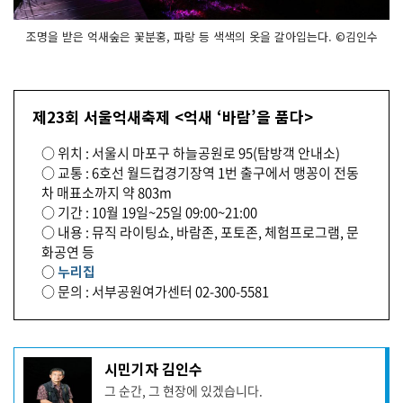
조명을 받은 억새숲은 꽃분홍, 파랑 등 색색의 옷을 갈아입는다. ©김인수
제23회 서울억새축제 <억새 ‘바람’을 품다>
○ 위치 : 서울시 마포구 하늘공원로 95(탐방객 안내소)
○ 교통 : 6호선 월드컵경기장역 1번 출구에서 맹꽁이 전동
차 매표소까지 약 803m
○ 기간 : 10월 19일~25일 09:00~21:00
○ 내용 : 뮤직 라이팅쇼, 바람존, 포토존, 체험프로그램, 문
화공연 등
○
누리집
○ 문의 : 서부공원여가센터 02-300-5581
기
시민기자 김인수
사
그 순간, 그 현장에 있겠습니다.
작