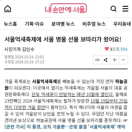
본
페
내
문
이
내
손
검
메
바
지
손
안
색
뉴
로
상
안
주
에
창
전
가
단
에
뉴스홈
기획·이슈
분야별 뉴스
비주얼 뉴스
우리동네
요
서
열
체
기
으
서
서
울
기
보
로
울
비
기
이
-
서울억새축제에 서울 명물 선물 보따리가 왔어요!
스
동
서
바
울
좋
시민기자 김인수
3
조회
994
로
시
아
가
대
발행일
2024.10.24. 13:01
요
기
페
S
글
글
표
수정일
2024.10.24. 17:15
이
N
자
자
소
지
S
크
크
통
U
공
기
기
포
가을 축제로는
서울억새축제
를 빼놓을 수 없는데 가장 먼저
하늘공
R
유
크
작
털
L
하
게
게
원
이 떠오른다. 이곳에서 열리는 억새축제는 가을철 서울의 대표 공
복
기
변
변
원문화축제다.
은빛 억새꽃이 만발하는 매년 10월에 열린다.
올해로
사
경
경
23번째인 2024 서울억새축제는 필자가 방문한
10월 19일부터 25일
하
하
기
기
까지 다양한 가을 향연
이 펼쳐진다. 특히 해너미와 서울의 야경을 즐
길 수 있어 가을밤의 낭만을 한껏 누릴 수 있다. 무덥던 지난 여름을
견뎌낸 보상으로 하늘공원에 서울 명물 선물 보따리를 푼듯하다. ☞
[관련 기사] 이 풍경, 오직 가을뿐…은빛 물결 '서울억새축제' 개막