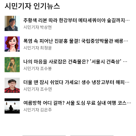
시민기자 인기뉴스
주황색 리본 따라 한강부터 메타세쿼이아 숲길까지…
서울둘레길 15코스
시민기자 박상현
폭염 속 피어난 진분홍 물결! 국립중앙박물관 배롱나
무 명소
시민기자 최정윤
나의 마음을 사로잡은 건축물은? '서울시 건축상' 수
상작 공개!
시민기자 조수봉
더울 땐 잠시 쉬었다 가세요! 생수 냉장고부터 해피소
·무더위쉼터까지
시민기자 조수연
여름방학 어디 갈까? 서울 도심 무료 실내 여행 코스
추천
시민기자 김은주