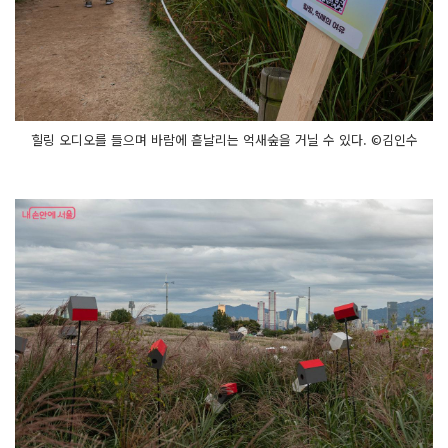
힐링 오디오를 들으며 바람에 흩날리는 억새숲을 거닐 수 있다. ©김인수