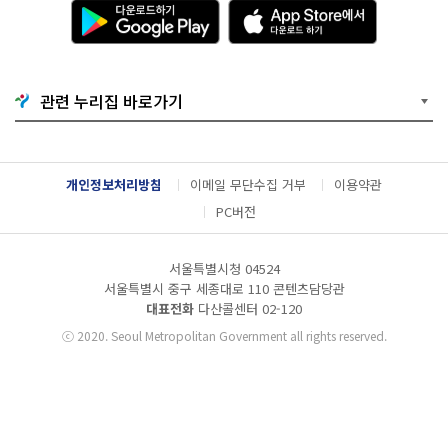
다
A
운
p
로
p
드
S
하
t
기
o
관련 누리집 바로가기
G
r
o
e
o
에
g
서
l
다
개인정보처리방침
이메일 무단수집 거부
이용약관
e
운
P
로
PC버전
l
드
a
하
y
기
서울특별시청 04524
서울특별시 중구 세종대로 110 콘텐츠담당관
대표전화
다산콜센터
02-120
ⓒ
2020. Seoul Metropolitan Government all rights reserved.