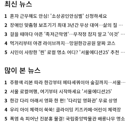
최신 뉴스
1
혼자 근무해도 안심! '소상공인안심벨' 신청하세요
2
장애인 맞춤형 보조기기 최대 3년간 무상 대여…삶의 질 높인다
3
걸을 때마다 아픈 '족저근막염'…무작정 참지 말고 '이것' 해보세요!
4
먹거리부터 야경 라이브까지…망원한강공원 알짜 코스
5
시민이 사랑한 '찐' 로컬 명소 어디? '서울에디션25' 추천 코스
많이 본 뉴스
1
주황색 리본 따라 한강부터 메타세쿼이아 숲길까지…서울둘레길 15코스
2
서울 로컬여행, 여기부터 시작하세요 '서울에디션25'
3
한강 다리 아래서 영화 한 편! '다리밑 영화관' 무료 상영
4
우리 아이 체력이 쑥쑥! 클라이밍 키즈카페·어린이 체력장
5
폭염 속 피어난 진분홍 물결! 국립중앙박물관 배롱나무 명소