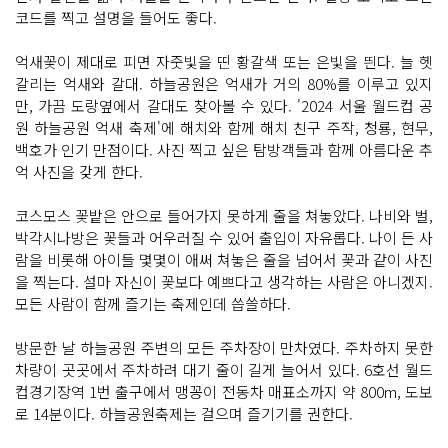
코드를 찍고 설명을 들어도 좋다.
억새꽃이 제대로 피면 자줏빛을 띤 황갈색 또는 은빛을 띈다. 늘 헷
갈리는 억새와 갈대. 하늘공원은 억새가 거의 80%를 이루고 있지
만, 가끔 도랑옆에서 갈대도 찾아볼 수 있다. '2024 서울 월드컵 공
원 하늘공원 억새 축제'에 해치와 함께 해치 친구 주작, 청룡, 현무,
백호가 인기 만점이다. 사진 찍고 싶은 탐방객들과 함께 아름다운 추
억 사진을 갖게 한다.
코스모스 꽃밭은 안으로 들어가지 못하게 줄을 쳐놓았다. 나비와 벌,
박각시나방은 꽃들과 어우러질 수 있어 출입이 자유롭다. 나이 든 사
람을 비롯해 아이들 몇몇이 애써 쳐놓은 줄을 넘어서 꽃과 같이 사진
을 찍는다. 설마 자신이 꽃보다 예쁘다고 생각하는 사람은 아니겠지.
모든 사람이 함께 즐기는 축제인데 씁쓸하다.
방문한 날 하늘공원 주변의 모든 주차장이 만차였다. 주차하지 못한
차량이 곳곳에서 주차하려 대기 줄이 길게 늘어서 있다. 6호선 월드
컵경기장역 1번 출구에서 맹꽁이 전동차 매표소까지 약 800m, 도보
로 14분이다. 하늘공원축제는 걸으며 즐기기를 권한다.