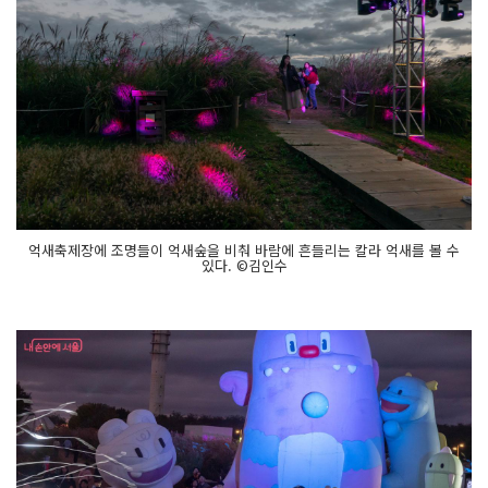
억새축제장에 조명들이 억새숲을 비춰 바람에 흔들리는 칼라 억새를 볼 수
있다. ©김인수