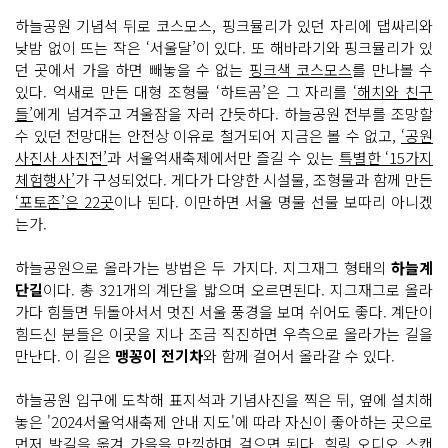
하늘공원 기념석 뒤로 코스모스, 핑크뮬리가 있던 자리에 댑싸리와
낮밤 없이 뜨는 작은 ‘서울달’이 있다. 또 해바라기와 핑크뮬리가 있
던 곳에서 가을 하면 빼놓을 수 없는
핑크색 코스모스
를 만나볼 수
있다. 억새로 만든 대형 조형물 ‘하트곰’은 그 자리를
‘해치와 친구
들’
에게 넘겨주고 겨울잠을 자러 간듯하다. 하늘공원 전부를 조망할
수 있던 전망대는 안전상 이유로 철거되어 지금은 볼 수 없고,
‘공원
사진사 사진전’
과 서울억새축제에서만 즐길 수 있는
특별한 ‘15가지
체험행사’
가 구성되었다. 게다가 다양한 시설물, 조형물과 함께 만든
‘포토존’은 22곳
이나 된다. 이만하면 서울 명물 선물 보따리 아니겠
는가.
하늘공원으로 올라가는 방법은 두 가지다. 지그재그 형태의
하늘계
단길
이다. 총 321개의 계단을 밟으며 오르면된다. 지그재그로 올라
가다 힘들면 뒤돌아서서 멋진 서울 풍경을 보며 쉬어도 좋다. 계단이
힘드신 분들은 이곳을 지나 조금 직진하면 우측으로 올라가는 길을
만난다. 이 길은
맹꽁이 전기차
와 함께 걸어서 올라갈 수 있다.
하늘공원 입구에 도착해 표지석과 기념사진을 찍은 뒤, 옆에 설치해
놓은 '2024서울억새축제 안내 지도'에 따라 자신이 좋아하는 곳으로
먼저 발길을 옮겨 가을을 만끽하며 걸으면 된다. 힐링 오디오 스캔