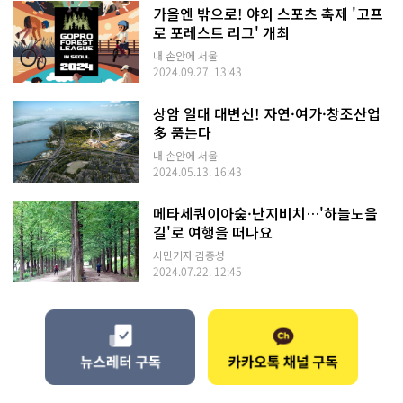
가을엔 밖으로! 야외 스포츠 축제 '고프
로 포레스트 리그' 개최
내 손안에 서울
2024.09.27. 13:43
상암 일대 대변신! 자연·여가·창조산업
多 품는다
내 손안에 서울
2024.05.13. 16:43
메타세쿼이아숲·난지비치…'하늘노을
길'로 여행을 떠나요
시민기자 김종성
2024.07.22. 12:45