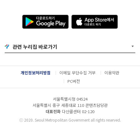
다
A
운
p
로
p
드
S
하
t
기
o
관련 누리집 바로가기
G
r
o
e
o
에
g
서
l
다
개인정보처리방침
이메일 무단수집 거부
이용약관
e
운
P
로
PC버전
l
드
a
하
y
기
서울특별시청 04524
서울특별시 중구 세종대로 110 콘텐츠담당관
대표전화
다산콜센터
02-120
ⓒ
2020. Seoul Metropolitan Government all rights reserved.