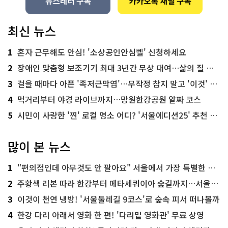
최신 뉴스
1
혼자 근무해도 안심! '소상공인안심벨' 신청하세요
2
장애인 맞춤형 보조기기 최대 3년간 무상 대여…삶의 질 높인다
3
걸을 때마다 아픈 '족저근막염'…무작정 참지 말고 '이것' 해보세요!
4
먹거리부터 야경 라이브까지…망원한강공원 알짜 코스
5
시민이 사랑한 '찐' 로컬 명소 어디? '서울에디션25' 추천 코스
많이 본 뉴스
1
"편의점인데 아무것도 안 팔아요" 서울에서 가장 특별한 편의점의 정체
2
주황색 리본 따라 한강부터 메타세쿼이아 숲길까지…서울둘레길 15코스
3
이것이 천연 냉방! '서울둘레길 9코스'로 숲속 피서 떠나볼까
4
한강 다리 아래서 영화 한 편! '다리밑 영화관' 무료 상영