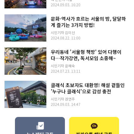
2024.09.03. 16:20
문화·역사가 흐르는 서울의 밤, 달달하
게 즐기는 3가지 방법!
시민기자 김미선
2024.08.22. 11:00
우리동네 '서울형 책방' 있어 다행이
다…작가강연, 독서모임 소중해~
시민기자 윤혜숙
2024.07.23. 13:11
클래식 초보자도 대환영! 해설 곁들인
'누구나 클래식'으로 감성 충전
시민기자 권연주
2024.09.03. 14:47