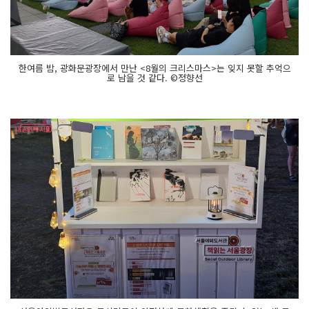
한여름 밤, 광화문광장에서 만난 <8월의 크리스마스>는 잊지 못할 추억으
로 남을 것 같다. ©정향선