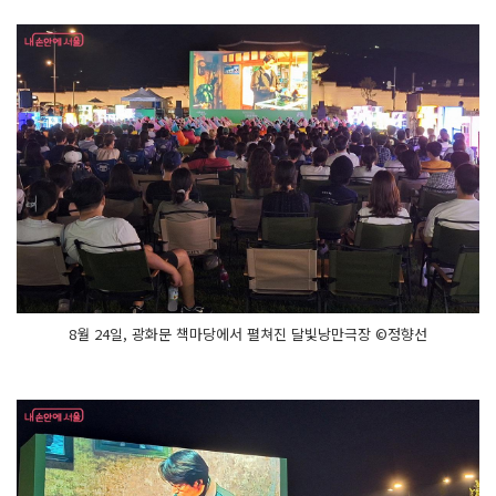
8월 24일, 광화문 책마당에서 펼쳐진 달빛낭만극장 ©정향선