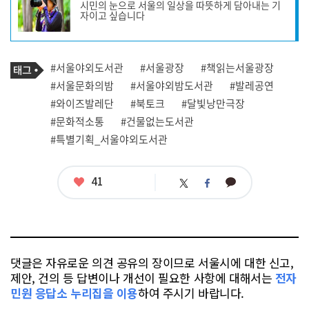
시민의 눈으로 서울의 일상을 따뜻하게 담아내는 기
작
자이고 싶습니다
성
자
프
로
기
필
태
#서울야외도서관
#서울광장
#책읽는서울광장
사
그
관
#서울문화의밤
#서울야외밤도서관
#발레공연
련
#와이즈발레단
#북토크
#달빛낭만극장
태
그
#문화적소통
#건물없는도서관
#특별기획_서울야외도서관
좋
41
카
트
페
아
카
위
이
요
오
터
스
톡
북
댓글은 자유로운 의견 공유의 장이므로 서울시에 대한 신고,
제안, 건의 등 답변이나 개선이 필요한 사항에 대해서는
전자
민원 응답소 누리집을 이용
하여 주시기 바랍니다.