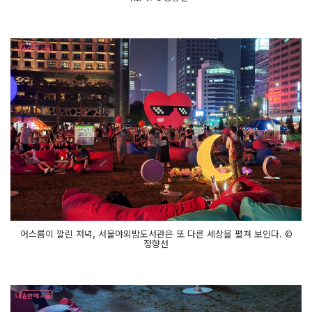
어스름이 깔린 저녁, 서울야외밤도서관은 또 다른 세상을 펼쳐 보인다. ©
정향선