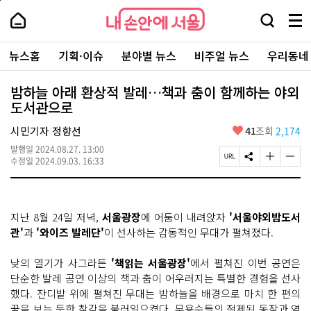
본
페
내
문
이
내
손
검
메
바
지
손
안
색
뉴
로
상
안
주
에
창
전
가
단
에
뉴스홈
기획·이슈
분야별 뉴스
비주얼 뉴스
우리동네
요
서
열
체
기
으
서
서
울
기
보
로
울
비
기
이
-
밤하늘 아래 환상적 발레…책과 춤이 함께하는 야외
스
동
서
도서관으로
바
울
로
시
가
좋
시민기자 정향선
41
조회
2,174
대
기
아
표
발행일
2024.08.27. 13:00
요
소
페
S
글
글
수정일
2024.09.03. 16:33
통
이
N
자
자
포
지
S
크
크
털
U
공
기
기
R
유
크
작
지난 8월 24일 저녁,
서울광장
에 어둠이 내려앉자
'서울야외밤도서
L
하
게
게
복
기
변
변
관'
과
'와이즈 발레단'
이 선사하는 감동적인 무대가 펼쳐졌다.
사
경
경
하
하
낮의 열기가 사그라든
'책읽는 서울광장'
에서 펼쳐진 이번 공연은
기
기
단순한 발레 공연 이상의 책과 춤이 어우러지는 특별한 경험을 선사
했다. 잔디밭 위에 펼쳐진 무대는 밤하늘을 배경으로 마치 한 편의
꿈을 보는 듯한 착각을 불러일으켰다. 무용수들의 절제된 동작과 역