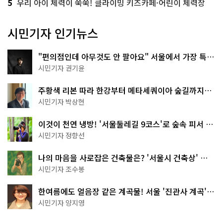
5
우리 아이 체력이 쑥쑥! 클라이밍 키즈카페·어린이 체력장
시민기자 인기뉴스
"편의점인데 아무것도 안 팔아요" 서울에서 가장 특별
한 편의점의 정체
시민기자 권기윤
주황색 리본 따라 한강부터 메타세쿼이아 숲길까지…
서울둘레길 15코스
시민기자 박상현
이것이 천연 냉방! '서울둘레길 9코스'로 숲속 피서 떠
나볼까
시민기자 정향선
나의 마음을 사로잡은 건축물은? '서울시 건축상' 수
상작 공개!
시민기자 조수봉
한여름에도 얼음장 같은 계곡물! 서울 '진관사 계곡'이
천국이네~
시민기자 양지영