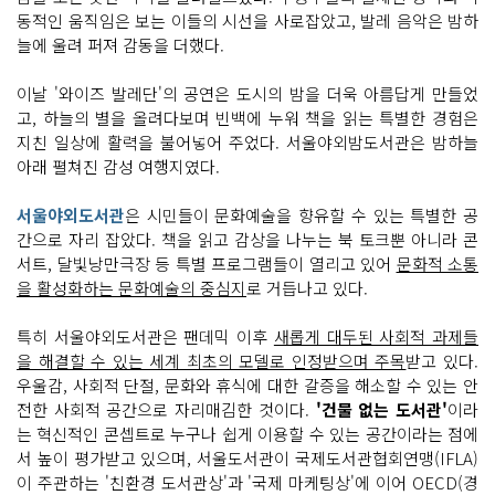
동적인 움직임은 보는 이들의 시선을 사로잡았고, 발레 음악은 밤하
늘에 울려 퍼져 감동을 더했다.
이날 '와이즈 발레단'의 공연은 도시의 밤을 더욱 아름답게 만들었
고, 하늘의 별을 올려다보며 빈백에 누워 책을 읽는 특별한 경험은
지친 일상에 활력을 불어넣어 주었다. 서울야외밤도서관은 밤하늘
아래 펼쳐진 감성 여행지였다.
서울야외도서관
은 시민들이 문화예술을 향유할 수 있는 특별한 공
간으로 자리 잡았다. 책을 읽고 감상을 나누는 북 토크뿐 아니라 콘
서트, 달빛낭만극장 등 특별 프로그램들이 열리고 있어
문화적 소통
을 활성화하는 문화예술의 중심지
로 거듭나고 있다.
특히 서울야외도서관은 팬데믹 이후
새롭게 대두된 사회적 과제들
을 해결할 수 있는 세계 최초의 모델로 인정받으며 주목
받고 있다.
우울감, 사회적 단절, 문화와 휴식에 대한 갈증을 해소할 수 있는 안
전한 사회적 공간으로 자리매김한 것이다.
'건물 없는 도서관'
이라
는 혁신적인 콘셉트로 누구나 쉽게 이용할 수 있는 공간이라는 점에
서 높이 평가받고 있으며, 서울도서관이 국제도서관협회연맹(IFLA)
이 주관하는 '친환경 도서관상'과 '국제 마케팅상'에 이어 OECD(경