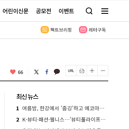
어린이신문
공모전
이벤트
검
메
색
뉴
창
전
열
체
팩트브리핑
레터구독
기
보
기
카
좋
트
페
66
페
인
글
글
카
위
이
아
이
쇄
자
자
오
터
스
요
지
하
크
크
톡
북
U
기
기
기
R
새
크
작
L
창
게
게
최신 뉴스
복
열
변
변
사
림
경
경
하
하
1
여름밤, 한강에서 '줍깅'하고 에코마일리지도 줍줍!
기
기
2
K-뷰티·패션·웰니스…'뷰티풀라이프인서울' 6일부터 사전 예약