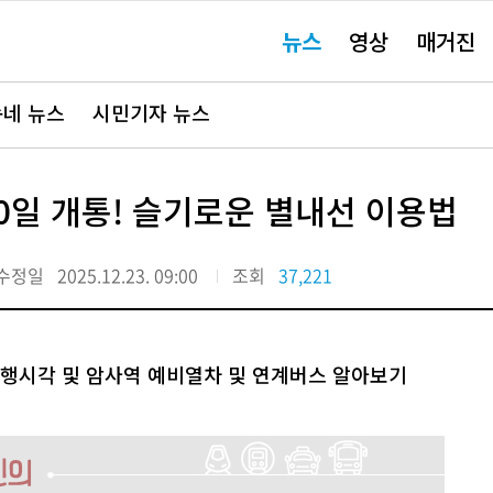
주
뉴스
영상
매거진
요
서
비
스
바
네 뉴스
시민기자 뉴스
로
가
기"
0일 개통! 슬기로운 별내선 이용법
수정일
2025.12.23. 09:00
조회
37,221
 운행시각 및 암사역 예비열차 및 연계버스 알아보기