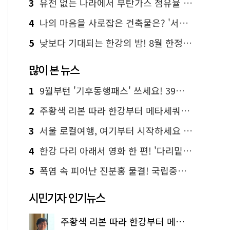
3
유전 없는 나라에서 부탄가스 점유율 1위 가능? Yes, I 'CAN'
4
나의 마음을 사로잡은 건축물은? '서울시 건축상' 수상작 공개!
5
낮보다 기대되는 한강의 밤! 8월 한정 무료 '한강 밤핑' 예약은?
많이 본 뉴스
1
9월부턴 '기후동행패스' 쓰세요! 39세까지 청년 혜택
2
주황색 리본 따라 한강부터 메타세쿼이아 숲길까지…서울둘레길 15코스
3
서울 로컬여행, 여기부터 시작하세요 '서울에디션25'
4
한강 다리 아래서 영화 한 편! '다리밑 영화관' 무료 상영
5
폭염 속 피어난 진분홍 물결! 국립중앙박물관 배롱나무 명소
시민기자 인기뉴스
주황색 리본 따라 한강부터 메타세쿼이아 숲길까지…서울둘레길 15코스