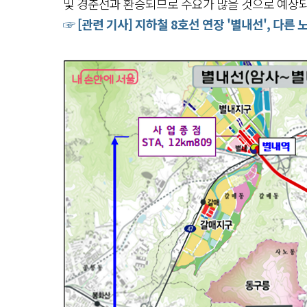
및 경춘선과 환승되므로 수요가 많을 것으로 예상
☞ [관련 기사] 지하철 8호선 연장 '별내선', 다른