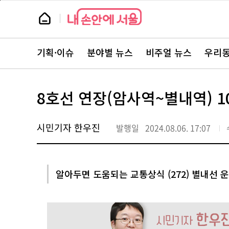
본
페
문
이
뉴
바
지
스
로
상
룸
가
단
뉴
기
으
스
로
기획·이슈
분야별 뉴스
비주얼 뉴스
우리동
주
이
요
동
서
비
스
8호선 연장(암사역~별내역) 1
바
로
가
기
시민기자 한우진
발행일
2024.08.06. 17:07
알아두면 도움되는 교통상식 (272) 별내선