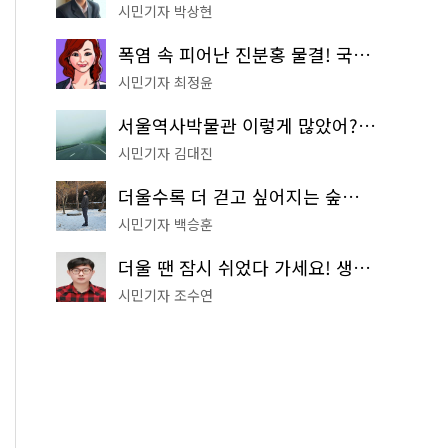
시민기자 박상현
폭염 속 피어난 진분홍 물결! 국립중앙박물관 배롱나무 명소
시민기자 최정윤
서울역사박물관 이렇게 많았어? 주말마다 한 곳씩 떠나는 역사 산책
시민기자 김대진
더울수록 더 걷고 싶어지는 숲길! 서울둘레길 '아차산 코스'
시민기자 백승훈
더울 땐 잠시 쉬었다 가세요! 생수 냉장고부터 해피소·무더위쉼터까지
시민기자 조수연