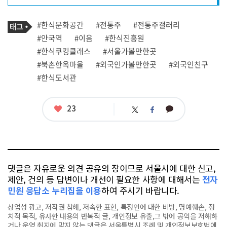
프
로
기
필
태
#한식문화공간
#전통주
#전통주갤러리
사
그
관
#안국역
#이음
#한식진흥원
련
#한식쿠킹클래스
#서울가볼만한곳
태
그
#북촌한옥마을
#외국인가볼만한곳
#외국인친구
#한식도서관
좋
23
카
트
페
아
카
위
이
요
오
터
스
톡
북
댓글은 자유로운 의견 공유의 장이므로 서울시에 대한 신고,
제안, 건의 등 답변이나 개선이 필요한 사항에 대해서는
전자
민원 응답소 누리집을 이용
하여 주시기 바랍니다.
상업성 광고, 저작권 침해, 저속한 표현, 특정인에 대한 비방, 명예훼손, 정
치적 목적, 유사한 내용의 반복적 글, 개인정보 유출,그 밖에 공익을 저해하
거나 운영 취지에 맞지 않는 댓글은 서울특별시 조례 및 개인정보보호법에