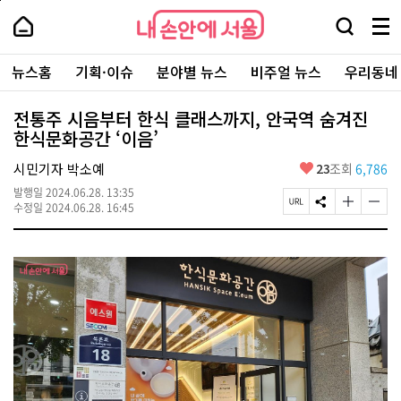
본
페
내
문
이
내
손
검
메
바
지
손
안
색
뉴
로
상
안
주
에
창
전
가
단
에
뉴스홈
기획·이슈
분야별 뉴스
비주얼 뉴스
우리동네
요
서
열
체
기
으
서
서
울
기
보
로
울
비
기
이
-
전통주 시음부터 한식 클래스까지, 안국역 숨겨진
스
동
서
한식문화공간 ‘이음’
바
울
로
시
가
좋
시민기자 박소예
23
조회
6,786
대
기
아
표
발행일
2024.06.28. 13:35
요
소
페
S
글
글
수정일
2024.06.28. 16:45
통
이
N
자
자
포
지
S
크
크
털
U
공
기
기
R
유
크
작
L
하
게
게
복
기
변
변
사
경
경
하
하
기
기