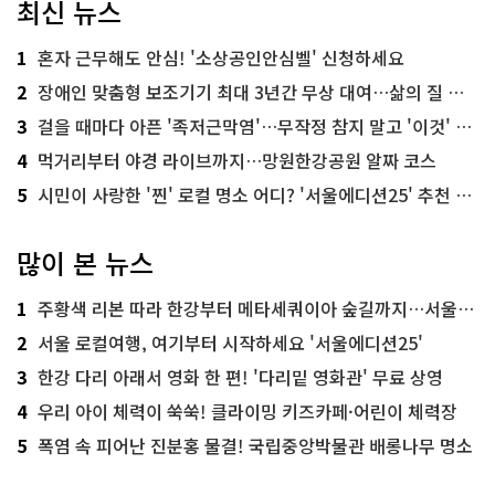
최신 뉴스
1
혼자 근무해도 안심! '소상공인안심벨' 신청하세요
2
장애인 맞춤형 보조기기 최대 3년간 무상 대여…삶의 질 높인다
3
걸을 때마다 아픈 '족저근막염'…무작정 참지 말고 '이것' 해보세요!
4
먹거리부터 야경 라이브까지…망원한강공원 알짜 코스
5
시민이 사랑한 '찐' 로컬 명소 어디? '서울에디션25' 추천 코스
많이 본 뉴스
1
주황색 리본 따라 한강부터 메타세쿼이아 숲길까지…서울둘레길 15코스
2
서울 로컬여행, 여기부터 시작하세요 '서울에디션25'
3
한강 다리 아래서 영화 한 편! '다리밑 영화관' 무료 상영
4
우리 아이 체력이 쑥쑥! 클라이밍 키즈카페·어린이 체력장
5
폭염 속 피어난 진분홍 물결! 국립중앙박물관 배롱나무 명소