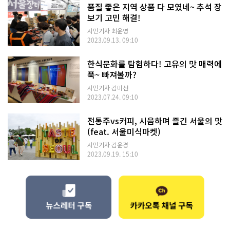
품질 좋은 지역 상품 다 모였네~ 추석 장
보기 고민 해결!
시민기자 최윤영
2023.09.13. 09:10
한식문화를 탐험하다! 고유의 맛 매력에
푹~ 빠져볼까?
시민기자 김미선
2023.07.24. 09:10
전통주vs커피, 시음하며 즐긴 서울의 맛
(feat. 서울미식마켓)
시민기자 김윤경
2023.09.19. 15:10