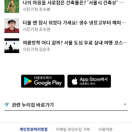
나의 마음을 사로잡은 건축물은? '서울시 건축상' 수
상작 공개!
시민기자 조수봉
더울 땐 잠시 쉬었다 가세요! 생수 냉장고부터 해피소
·무더위쉼터까지
시민기자 조수연
여름방학 어디 갈까? 서울 도심 무료 실내 여행 코스
추천
시민기자 김은주
다
A
운
p
로
p
드
S
하
t
기
o
관련 누리집 바로가기
G
r
o
e
o
에
g
서
l
다
개인정보처리방침
이메일 무단수집 거부
이용약관
e
운