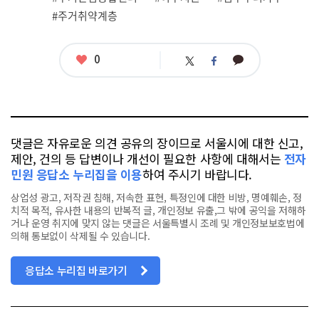
#주거취약계층
좋
0
카
트
페
아
카
위
이
요
오
터
스
톡
북
댓글은 자유로운 의견 공유의 장이므로 서울시에 대한 신고,
제안, 건의 등 답변이나 개선이 필요한 사항에 대해서는
전자
민원 응답소 누리집을 이용
하여 주시기 바랍니다.
상업성 광고, 저작권 침해, 저속한 표현, 특정인에 대한 비방, 명예훼손, 정
치적 목적, 유사한 내용의 반복적 글, 개인정보 유출,그 밖에 공익을 저해하
거나 운영 취지에 맞지 않는 댓글은 서울특별시 조례 및 개인정보보호법에
의해 통보없이 삭제될 수 있습니다.
응답소 누리집 바로가기