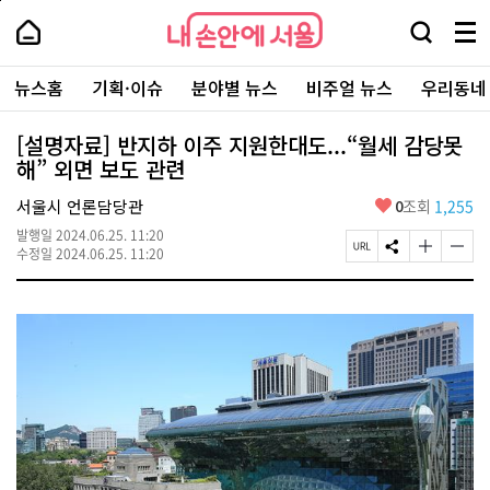
본
페
내
문
이
내
손
검
메
바
지
손
안
색
뉴
로
상
안
주
에
창
전
가
단
에
뉴스홈
기획·이슈
분야별 뉴스
비주얼 뉴스
우리동네
요
서
열
체
기
으
서
서
울
기
보
로
울
비
기
이
-
[설명자료] 반지하 이주 지원한대도...“월세 감당못
스
동
서
해” 외면 보도 관련
바
울
로
시
가
좋
서울시 언론담당관
0
조회
1,255
대
기
아
표
발행일
2024.06.25. 11:20
요
소
페
S
글
글
수정일
2024.06.25. 11:20
통
이
N
자
자
포
지
S
크
크
털
U
공
기
기
R
유
크
작
L
하
게
게
복
기
변
변
사
경
경
하
하
기
기