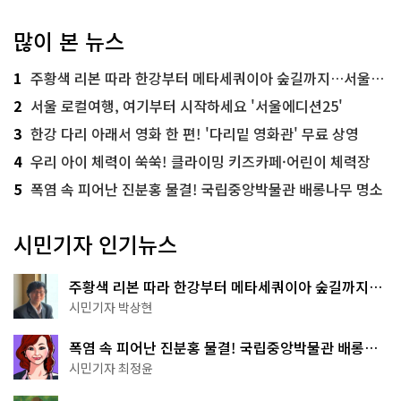
많이 본 뉴스
1
주황색 리본 따라 한강부터 메타세쿼이아 숲길까지…서울둘레길 15코스
2
서울 로컬여행, 여기부터 시작하세요 '서울에디션25'
3
한강 다리 아래서 영화 한 편! '다리밑 영화관' 무료 상영
4
우리 아이 체력이 쑥쑥! 클라이밍 키즈카페·어린이 체력장
5
폭염 속 피어난 진분홍 물결! 국립중앙박물관 배롱나무 명소
시민기자 인기뉴스
주황색 리본 따라 한강부터 메타세쿼이아 숲길까지…
서울둘레길 15코스
시민기자 박상현
폭염 속 피어난 진분홍 물결! 국립중앙박물관 배롱나
무 명소
시민기자 최정윤