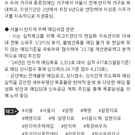
수 우려 가구와 중증장애인 가구에서 서울시 전체 반지하 가구로 확
대하고, 지원기간은 2년에서 최장 6년으로 연장하여 지상층 이주가
구를 지속적으로 지원중임.
◆ 서울시 반지하 주택 매입사업 관련
- 시는 실적제고를 위해 국고지원단가 현실화 지속건의와 다세
대 한동 소유주 1/2이상 동의, 불법건축물 매입 불가 등 현실에 맞
지 않는 매입기준을 국토부와 협의하여 ’23.7월 개선완료하고 본격
적으로 매입 추진함
- ‘24년은 반지하 매입목표 2,351호 대비 실적 477호(5월말기준)
로 매입 상시접수 중에 있으며(6.24 기준 접수 4,170호),
- 금년에는 전체물량 매입공고, 상시접수, 심의간격 최소화와 매입
실적을 감안한 세부유형간 목표물량 탄력적 운영 등 다양한 매입 활
성화 방안과 매입임대 신속공급 계획 추진을 통해 목표달성을 위
해 노력 중임
기
태
#서울
#서울시
#설명
#해명
#설명자료
사
그
관
#해명자료
#해·설명자료
#서울시 해·설명자료
련
#반지하주택매입
#반지하
#특정바우처
태
그
#주거안심종합센터
#이주지원
#침수우려가구