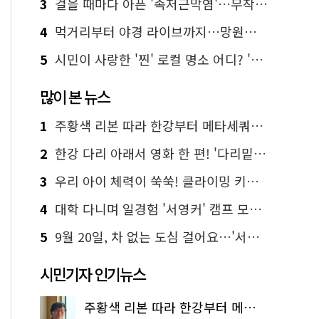
3
걸을 때마다 아픈 '족저근막염'…무작정 참지 말고 '이것' 해보세요!
4
먹거리부터 야경 라이브까지…망원한강공원 알짜 코스
5
시민이 사랑한 '찐' 로컬 명소 어디? '서울에디션25' 추천 코스
많이 본 뉴스
1
주황색 리본 따라 한강부터 메타세쿼이아 숲길까지…서울둘레길 15코스
2
한강 다리 아래서 영화 한 편! '다리밑 영화관' 무료 상영
3
우리 아이 체력이 쑥쑥! 클라이밍 키즈카페·어린이 체력장
4
대학 다니며 일경험 '서영커' 캠프 모집…전액 무료
5
9월 20일, 차 없는 도심 걸어요…'서울 걷자 페스티벌' 선착순 5천명
시민기자 인기뉴스
주황색 리본 따라 한강부터 메타세쿼이아 숲길까지…서울둘레길 15코스