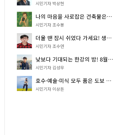
시민기자 박상현
나의 마음을 사로잡은 건축물은? '서울시 건축상' 수상작 공개!
시민기자 조수봉
더울 땐 잠시 쉬었다 가세요! 생수 냉장고부터 해피소·무더위쉼터까지
시민기자 조수연
낮보다 기대되는 한강의 밤! 8월 한정 무료 '한강 밤핑' 예약은?
시민기자 김성무
호수·예술·미식 모두 품은 도보 코스! 서울식물원~LG아트센터~마곡테라스거리
시민기자 이상돈