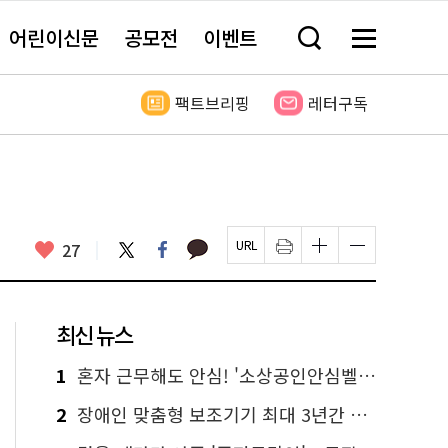
어린이신문
공모전
이벤트
검
메
색
뉴
창
전
열
체
팩트브리핑
레터구독
기
보
기
카
좋
트
페
27
페
인
글
글
카
위
이
아
이
쇄
자
자
오
터
스
요
지
하
크
크
톡
북
U
기
기
기
R
새
크
작
L
창
게
게
최신 뉴스
복
열
변
변
사
림
경
경
하
하
1
혼자 근무해도 안심! '소상공인안심벨' 신청하세요
기
기
2
장애인 맞춤형 보조기기 최대 3년간 무상 대여…삶의 질 높인다