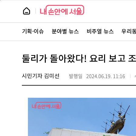
본
페
문
이
뉴
바
지
스
로
상
룸
가
단
뉴
기
으
스
로
기획·이슈
분야별 뉴스
비주얼 뉴스
우리동
주
이
요
동
서
비
스
둘리가 돌아왔다! 요리 보고 조
바
로
가
기
시민기자 김미선
발행일
2024.06.19. 11:16