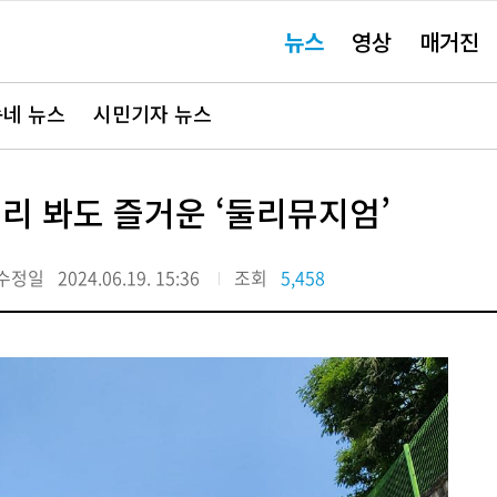
주
뉴스
영상
매거진
요
서
비
스
바
네 뉴스
시민기자 뉴스
로
가
기"
리 봐도 즐거운 ‘둘리뮤지엄’
수정일
2024.06.19. 15:36
조회
5,458