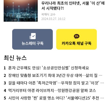
우리나라 최초의 인터넷, 서울 '이 산'에
서 시작됐다?!
곽재식 교수
2024.03.27. 16:12
최신 뉴스
1
혼자 근무해도 안심! '소상공인안심벨' 신청하세요
2
장애인 맞춤형 보조기기 최대 3년간 무상 대여…삶의 질 높인다
3
걸을 때마다 아픈 '족저근막염'…무작정 참지 말고 '이것' 해보세요!
4
먹거리부터 야경 라이브까지…망원한강공원 알짜 코스
5
시민이 사랑한 '찐' 로컬 명소 어디? '서울에디션25' 추천 코스