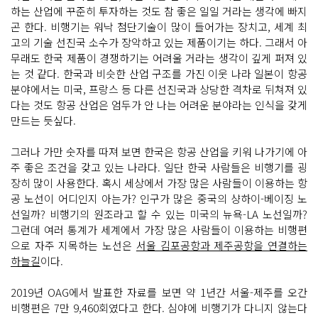
하는 산업에 꾸준히 투자하는 것도 참 좋은 일일 거라는 생각에 빠지
곤 한다. 비행기는 워낙 첨단기술이 많이 들어가는 장치고, 세계 최
고의 기술 선진국 소수가 장악하고 있는 제품이기는 하다. 그래서 아
무래도 한국 제품이 경쟁하기는 어려울 거라는 생각이 깊게 퍼져 있
는 것 같다. 한국과 비슷한 산업 구조를 가진 이웃 나라 일본이 항공
분야에서는 미국, 프랑스 등 다른 선진국과 상당한 격차로 뒤쳐져 있
다는 것도 항공 산업은 엄두가 안 나는 어려운 분야라는 인식을 갖게
만드는 듯싶다.
그러나 가만 숫자를 따져 보면 한국은 항공 산업을 키워 나가기에 아
주 좋은 조건을 갖고 있는 나라다. 일단 한국 사람들은 비행기를 굉
장히 많이 사용한다. 혹시 세상에서 가장 많은 사람들이 이용하는 항
공 노선이 어디인지 아는가? 인구가 많은 중국의 샹하이-베이징 노
선일까? 비행기의 원조라고 할 수 있는 미국의 뉴욕-LA 노선일까?
그런데 여러 통계가 세계에서 가장 많은 사람들이 이용하는 비행편
으로 자주 지목하는 노선은
서울 김포공항과 제주공항을 연결하는
하늘길
이다.
2019년 OAG에서 발표한 자료를 보면 약 1년간 서울-제주를 오간
비행편은 7만 9,460회였다고 한다. 심야에 비행기가 다니지 않는다