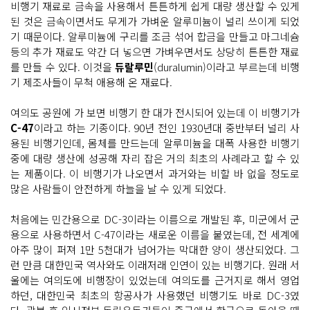
비행기 재료로 금속을 사용해서 튼튼하게 쉽게 대량 생산할 수 있게
된 것은 금속이면서도 무게가 가벼운 알루미늄이 널리 쓰이게 되었
기 때문이다. 알루미늄에 구리를 조금 섞어 합금을 만들고 마그네슘
등의 추가 재료도 약간 더 넣으면 가벼우면서도 상당히 튼튼한 재료
를 만들 수 있다. 이것을
듀랄루민
(duralumin)이라고 부르는데 비행
기 제조사들이 무척 애용해 온 재료다.
여의도 공원에 가 보면 비행기 한 대가 전시되어 있는데 이 비행기가
C-47
이라고 하는 기종이다. 90년 전인 1930년대 중반부터 널리 사
용된 비행기인데, 몸체를 만드는데 알루미늄을 대폭 사용한 비행기
중에 대량 생산에 성공해 자리 잡은 거의 최초의 사례라고 할 수 있
는 제품이다. 이 비행기가 나오면서 과거와는 비할 바 없을 정도로
많은 사람들이 안전하게 하늘을 날 수 있게 되었다.
처음에는 민간용으로 DC-3이라는 이름으로 개발된 후, 미군에서 군
용으로 사용하면서 C-47이라는 새로운 이름을 붙였는데, 전 세계에
아주 많이 퍼져 1만 5천대가 넘어가는 막대한 양이 생산되었다. 그
런 만큼 대한민국 역사와도 이래저래 인연이 있는 비행기다. 원래 서
울에는 여의도에 비행장이 있었는데 여의도를 근거지로 해서 영업
하던, 대한민국 최초의 항공사가 사용했던 비행기도 바로 DC-3였