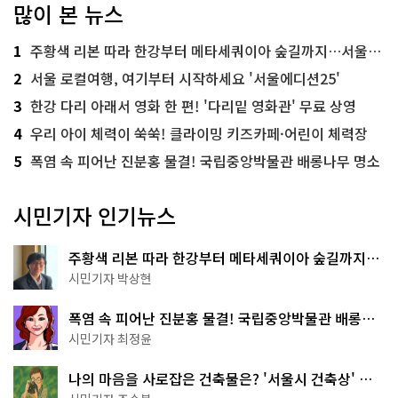
많이 본 뉴스
1
주황색 리본 따라 한강부터 메타세쿼이아 숲길까지…서울둘레길 15코스
2
서울 로컬여행, 여기부터 시작하세요 '서울에디션25'
3
한강 다리 아래서 영화 한 편! '다리밑 영화관' 무료 상영
4
우리 아이 체력이 쑥쑥! 클라이밍 키즈카페·어린이 체력장
5
폭염 속 피어난 진분홍 물결! 국립중앙박물관 배롱나무 명소
시민기자 인기뉴스
주황색 리본 따라 한강부터 메타세쿼이아 숲길까지…
서울둘레길 15코스
시민기자 박상현
폭염 속 피어난 진분홍 물결! 국립중앙박물관 배롱나
무 명소
시민기자 최정윤
나의 마음을 사로잡은 건축물은? '서울시 건축상' 수
상작 공개!