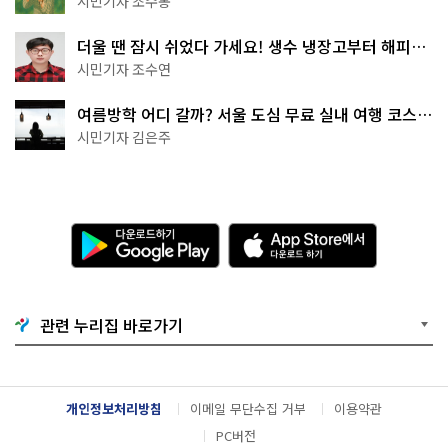
시민기자 조수봉
더울 땐 잠시 쉬었다 가세요! 생수 냉장고부터 해피소
·무더위쉼터까지
시민기자 조수연
여름방학 어디 갈까? 서울 도심 무료 실내 여행 코스
추천
시민기자 김은주
다
A
운
p
로
p
드
S
하
t
기
o
관련 누리집 바로가기
G
r
o
e
o
에
g
서
l
다
개인정보처리방침
이메일 무단수집 거부
이용약관
e
운
P
로
PC버전