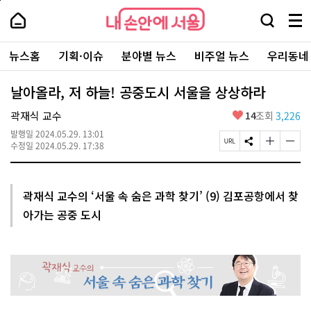
본
페
내
문
이
내
손
검
메
바
지
손
안
색
뉴
로
상
안
주
에
창
전
가
단
에
뉴스홈
기획·이슈
분야별 뉴스
비주얼 뉴스
우리동네
요
서
열
체
기
으
서
서
울
기
보
로
울
비
기
이
-
날아올라, 저 하늘! 공중도시 서울을 상상하라
스
동
서
바
울
좋
곽재식 교수
14
조회
3,226
로
시
아
가
대
발행일
2024.05.29. 13:01
요
기
페
S
글
글
표
수정일
2024.05.29. 17:38
이
N
자
자
소
지
S
크
크
통
U
공
기
기
포
R
유
크
작
털
곽재식 교수의 ‘서울 속 숨은 과학 찾기’ (9) 김포공항에서 찾
L
하
게
게
아가는 공중 도시
복
기
변
변
사
경
경
하
하
기
기