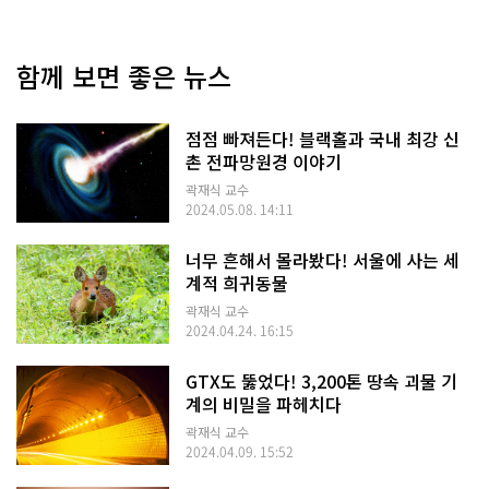
함께 보면 좋은 뉴스
점점 빠져든다! 블랙홀과 국내 최강 신
촌 전파망원경 이야기
곽재식 교수
2024.05.08. 14:11
너무 흔해서 몰라봤다! 서울에 사는 세
계적 희귀동물
곽재식 교수
2024.04.24. 16:15
GTX도 뚫었다! 3,200톤 땅속 괴물 기
계의 비밀을 파헤치다
곽재식 교수
2024.04.09. 15:52