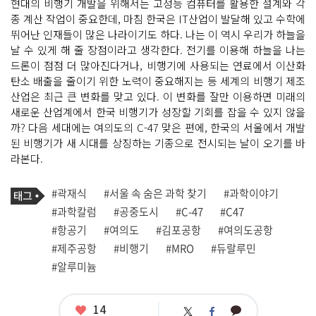
현대의 비행기 개발을 위해서는 고성능 컴퓨터를 활용한 설계와 각
종 계산 작업이 중요한데, 마침 한국은 IT산업이 발달해 있고 수학에
뛰어난 인재들이 많은 나라이기도 하다. 나는 이 역시 우리가 하늘을
날 수 있게 해 줄 장점이라고 생각한다. 전기를 이용해 하늘을 나는
드론이 점점 더 많아진다거나, 비행기에 사용되는 연료에서 이산화
탄소 배출을 줄이기 위한 노력이 중요해지는 등 세계의 비행기 제조
산업은 최근 큰 변화를 맞고 있다. 이 변화를 잘만 이용하면 미래의
새로운 산업계에서 한국 비행기가 성장할 기회를 잡을 수 있지 않을
까? 다음 세대에는 여의도의 C-47 맞은 편에, 한국의 서울에서 개발
된 비행기가 새 시대를 상징하는 기종으로 전시되는 날이 오기를 바
라본다.
기
태
#곽재식
#서울 속 숨은 과학 찾기
#과학이야기
사
그
관
#과학칼럼
#공중도시
#C-47
#C47
련
#항공기
#여의도
#김포공항
#여의도공항
태
그
#제주공항
#비행기
#MRO
#듀랄루민
#알루미늄
좋
14
카
트
페