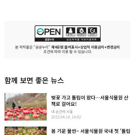
본 저작물은 "공공누리"
제4유형:출처표시+상업적 이용금지+변경금지
조건에 따라 이용 할 수 있습니다.
함께 보면 좋은 뉴스
벚꽃 가고 튤립이 왔다…서울식물원 산
책로 걸어요!
내 손안에 서울
2023.04.14. 14:42
봄 기운 물씬~ 서울식물원 국내 첫 '튤립