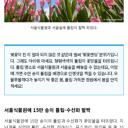
서울식물원과 서울숲에 튤립이 활짝 피었다.
벚꽃이 핀 지 얼마 되지 않은 것 같은데 벌써 ‘벚꽃엔딩’ 분위기입니
다. 그래도 아쉬워 마세요. 형형색색의 튤립이 꽃망울을 터뜨립니
다. 튤립 명소로 서울식물원과 서울숲을 빼놓을 수 없는데요, 이맘
때 가면 수만 송이 튤립을 배경으로 인생샷을 찍을 수 있습니다. 우
물쭈물하다가 놓치기 딱 좋은 봄, 튤립 가득한 정원에서 봄을 만끽
하세요!
서울식물원에 15만 송이 튤립·수선화 활짝
서울식물원에 15만 송이의 튤립과 수선화가 꽃망울을 터뜨렸다. 지
난겨울 심었던 튤립, 수선화, 히야신스, 무스카리, 알리움 등 총 15