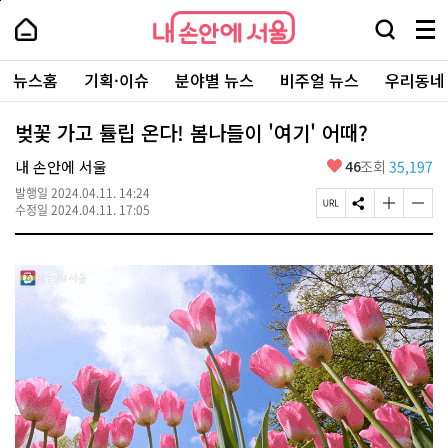
본
페
내
문
이
내
손
검
메
바
지
손
안
색
뉴
로
상
안
주
에
창
전
가
단
에
뉴스홈
기획·이슈
분야별 뉴스
비주얼 뉴스
우리동네
요
서
열
체
기
으
서
서
울
기
보
로
울
비
기
이
-
벚꽃 가고 튤립 온다! 봄나들이 '여기' 어때?
스
동
서
바
울
좋
내 손안에 서울
46
조회
35,197
로
시
아
가
대
발행일
2024.04.11. 14:24
요
기
페
S
글
글
표
수정일
2024.04.11. 17:05
이
N
자
자
소
지
S
크
크
통
U
공
기
기
포
R
유
크
작
털
L
하
게
게
복
기
변
변
사
경
경
하
하
기
기