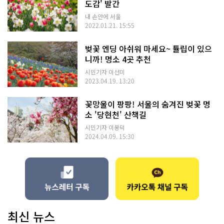
도감' 발간
내 손안에 서울
2022.01.21. 15:55
벚꽃 엔딩 아쉬워 마세요~ 튤립이 있으
니까! 명소 4곳 추천
시민기자 이선미
2023.04.19. 13:20
꽃망울이 팡팡! 서울의 숨겨진 벚꽃 명
소 '당현천' 산책길
시민기자 이봉덕
2024.04.09. 15:30
최신 뉴스