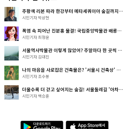
주황색 리본 따라 한강부터 메타세쿼이아 숲길까지…
서울둘레길 15코스
시민기자 박상현
폭염 속 피어난 진분홍 물결! 국립중앙박물관 배롱나
무 명소
시민기자 최정윤
서울역사박물관 이렇게 많았어? 주말마다 한 곳씩 떠
나는 역사 산책
시민기자 김대진
나의 마음을 사로잡은 건축물은? '서울시 건축상' 수
상작 공개!
시민기자 조수봉
더울수록 더 걷고 싶어지는 숲길! 서울둘레길 '아차산
코스'
시민기자 백승훈
다
A
운
p