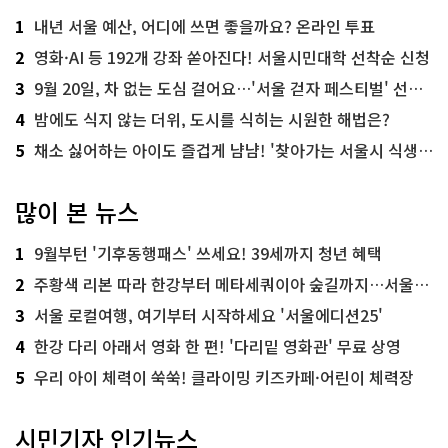
1
내년 서울 예산, 어디에 쓰면 좋을까요? 온라인 투표
2
영화·AI 등 192개 강좌 쏟아진다! 서울시민대학 선착순 신청
3
9월 20일, 차 없는 도심 걸어요…'서울 걷자 페스티벌' 선착순 5천명
4
밤에도 식지 않는 더위, 도시를 식히는 시원한 해법은?
5
채소 싫어하는 아이도 즐겁게 냠냠! '찾아가는 서울시 식생활 교육' 현장
많이 본 뉴스
1
9월부턴 '기후동행패스' 쓰세요! 39세까지 청년 혜택
2
주황색 리본 따라 한강부터 메타세쿼이아 숲길까지…서울둘레길 15코스
3
서울 로컬여행, 여기부터 시작하세요 '서울에디션25'
4
한강 다리 아래서 영화 한 편! '다리밑 영화관' 무료 상영
5
우리 아이 체력이 쑥쑥! 클라이밍 키즈카페·어린이 체력장
시민기자 인기뉴스