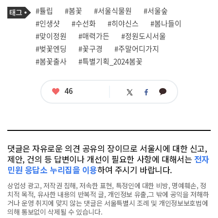
기
태
#튤립
#봄꽃
#서울식물원
#서울숲
사
그
관
#인생샷
#수선화
#히야신스
#봄나들이
련
#맞이정원
#매력가든
#정원도시서울
태
그
#벚꽃엔딩
#꽃구경
#주말어디가지
#봄꽃출사
#특별기획_2024봄꽃
좋
46
카
트
페
아
카
위
이
요
오
터
스
톡
북
댓글은 자유로운 의견 공유의 장이므로 서울시에 대한 신고,
제안, 건의 등 답변이나 개선이 필요한 사항에 대해서는
전자
민원 응답소 누리집을 이용
하여 주시기 바랍니다.
상업성 광고, 저작권 침해, 저속한 표현, 특정인에 대한 비방, 명예훼손, 정
치적 목적, 유사한 내용의 반복적 글, 개인정보 유출,그 밖에 공익을 저해하
거나 운영 취지에 맞지 않는 댓글은 서울특별시 조례 및 개인정보보호법에
의해 통보없이 삭제될 수 있습니다.