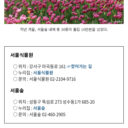
작년 겨울, 서울숲 내에 총 30종의 튤립 10만본을 심었다.
서울식물원
○ 위치 : 강서구 마곡동로 161
☞찾아가는 길
○ 누리집 :
서울식물원
○ 문의 : 서울식물원 02-2104-9716
서울숲
○ 위치 : 성동구 뚝섬로 273 성수동1가 685-20
○ 누리집 :
서울숲
○ 문의 : 서울숲 02-460-2905