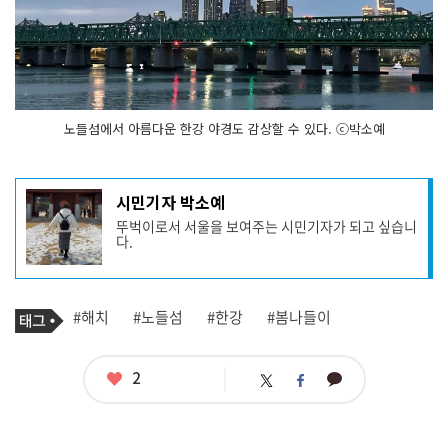
노들섬에서 아름다운 한강 야경도 감상할 수 있다. ⓒ박소예
기
시민기자 박소예
사
뚜벅이로서 서울을 보여주는 시민기자가 되고 싶습니
작
다.
성
자
프
로
기
필
태
#해치
#노들섬
#한강
#봄나들이
사
그
관
련
태
좋
2
카
트
페
그
아
카
위
이
요
오
터
스
톡
북