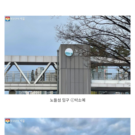
노들섬 입구 ⓒ박소예