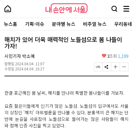
본
페
내
문
이
내
손
검
메
바
지
손
안
색
뉴
로
상
안
주
에
창
전
가
단
에
뉴스홈
기획·이슈
분야별 뉴스
비주얼 뉴스
우리동네
요
서
열
체
기
으
서
서
울
기
보
로
울
비
기
이
-
해치가 있어 더욱 매력적인 노들섬으로 봄 나들이
스
동
서
가자!
바
울
로
시
가
좋
시민기자 박소예
2
조회
1,199
대
기
아
표
발행일
2024.04.04. 11:07
요
소
페
S
글
글
수정일
2024.04.04. 16:27
통
이
N
자
자
포
지
S
크
크
털
U
공
기
기
R
유
크
작
한결 포근해진 봄 날씨, 해치를 만나러 특별한 봄나들이를 가보자.
L
하
게
게
복
기
변
변
사
경
경
요즘 젊은이들에게 인기가 많은 노들섬. 노들섬의 입구에서도 서울
하
하
의 상징인 '해치' 아트벌룬을 만나볼 수 있다. 분홍색의 큰 해치는 단
기
기
반에 눈길을 사로잡아 노들섬으로 들어가는 많은 사람들이 해치
와 함께 인증 사진을 찍고 있었다.