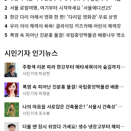
2
서울 로컬여행, 여기부터 시작하세요 '서울에디션25'
3
한강 다리 아래서 영화 한 편! '다리밑 영화관' 무료 상영
4
우리 아이 체력이 쑥쑥! 클라이밍 키즈카페·어린이 체력장
5
폭염 속 피어난 진분홍 물결! 국립중앙박물관 배롱나무 명소
시민기자 인기뉴스
주황색 리본 따라 한강부터 메타세쿼이아 숲길까지…
서울둘레길 15코스
시민기자 박상현
폭염 속 피어난 진분홍 물결! 국립중앙박물관 배롱나
무 명소
시민기자 최정윤
나의 마음을 사로잡은 건축물은? '서울시 건축상' 수
상작 공개!
시민기자 조수봉
더울 땐 잠시 쉬었다 가세요! 생수 냉장고부터 해피소