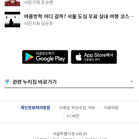
·무더위쉼터까지
시민기자 조수연
여름방학 어디 갈까? 서울 도심 무료 실내 여행 코스
추천
시민기자 김은주
다
A
운
p
로
p
드
S
하
t
기
o
관련 누리집 바로가기
G
r
o
e
o
에
g
서
l
다
개인정보처리방침
이메일 무단수집 거부
이용약관
e
운
P
로
PC버전
l
드
a
하
y
기
서울특별시청 04524