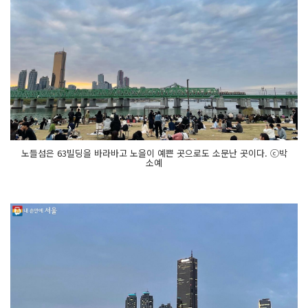
노들섬은 63빌딩을 바라바고 노을이 예쁜 곳으로도 소문난 곳이다. ⓒ박
소예