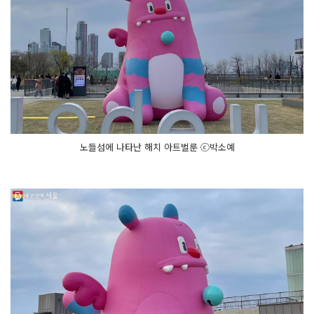
노들섬에 나타난 해치 아트벌룬 ⓒ박소예