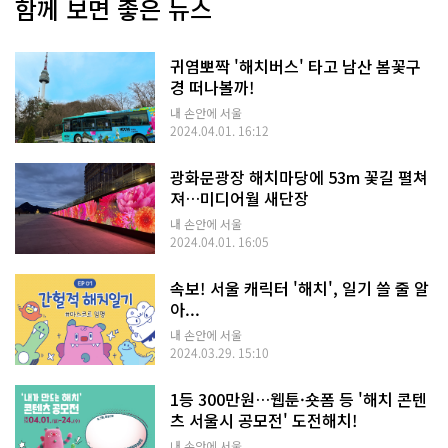
함께 보면 좋은 뉴스
귀염뽀짝 '해치버스' 타고 남산 봄꽃구
경 떠나볼까!
내 손안에 서울
2024.04.01. 16:12
광화문광장 해치마당에 53m 꽃길 펼쳐
져…미디어월 새단장
내 손안에 서울
2024.04.01. 16:05
속보! 서울 캐릭터 '해치', 일기 쓸 줄 알
아...
내 손안에 서울
2024.03.29. 15:10
1등 300만원…웹툰·숏폼 등 '해치 콘텐
츠 서울시 공모전' 도전해치!
내 손안에 서울