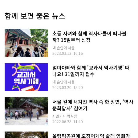
함께 보면 좋은 뉴스
초등 자녀와 함께 역사나들이 떠나볼
까? 15일부터 신청
내 손안에 서울
2023.03.13. 16:16
엄마아빠와 함께 '교과서 역사기행' 떠
나요! 31일까지 접수
내 손안에 서울
2023.03.20. 15:20
서울 길에 새겨진 역사 속 한 장면, '역사
문화답사' 참여기
시민기자 박칠성
2022.06.28. 11:40
올림픽공원에 오징어게임 술래 영희가