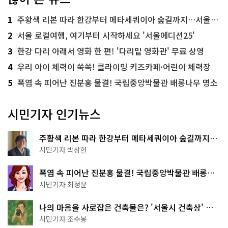
1
주황색 리본 따라 한강부터 메타세쿼이아 숲길까지…서울둘레길 15코스
2
서울 로컬여행, 여기부터 시작하세요 '서울에디션25'
3
한강 다리 아래서 영화 한 편! '다리밑 영화관' 무료 상영
4
우리 아이 체력이 쑥쑥! 클라이밍 키즈카페·어린이 체력장
5
폭염 속 피어난 진분홍 물결! 국립중앙박물관 배롱나무 명소
시민기자 인기뉴스
주황색 리본 따라 한강부터 메타세쿼이아 숲길까지…
서울둘레길 15코스
시민기자 박상현
폭염 속 피어난 진분홍 물결! 국립중앙박물관 배롱나
무 명소
시민기자 최정윤
나의 마음을 사로잡은 건축물은? '서울시 건축상' 수
상작 공개!
시민기자 조수봉