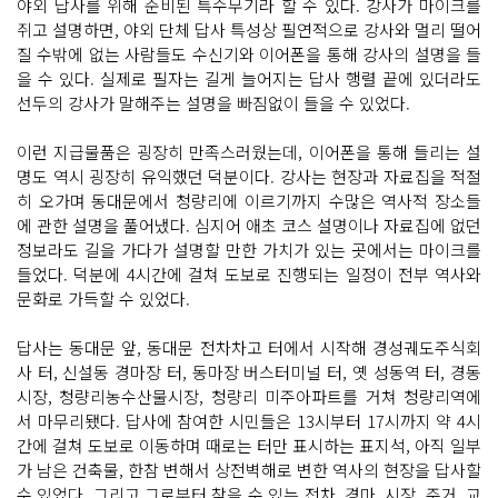
야외 답사를 위해 준비된 특수무기라 할 수 있다. 강사가 마이크를
쥐고 설명하면, 야외 단체 답사 특성상 필연적으로 강사와 멀리 떨어
질 수밖에 없는 사람들도 수신기와 이어폰을 통해 강사의 설명을 들
을 수 있다. 실제로 필자는 길게 늘어지는 답사 행렬 끝에 있더라도
선두의 강사가 말해주는 설명을 빠짐없이 들을 수 있었다.
이런 지급물품은 굉장히 만족스러웠는데, 이어폰을 통해 들리는 설
명도 역시 굉장히 유익했던 덕분이다. 강사는 현장과 자료집을 적절
히 오가며 동대문에서 청량리에 이르기까지 수많은 역사적 장소들
에 관한 설명을 풀어냈다. 심지어 애초 코스 설명이나 자료집에 없던
정보라도 길을 가다가 설명할 만한 가치가 있는 곳에서는 마이크를
들었다. 덕분에 4시간에 걸쳐 도보로 진행되는 일정이 전부 역사와
문화로 가득할 수 있었다.
답사는 동대문 앞, 동대문 전차차고 터에서 시작해 경성궤도주식회
사 터, 신설동 경마장 터, 동마장 버스터미널 터, 옛 성동역 터, 경동
시장, 청량리농수산물시장, 청량리 미주아파트를 거쳐 청량리역에
서 마무리됐다. 답사에 참여한 시민들은 13시부터 17시까지 약 4시
간에 걸쳐 도보로 이동하며 때로는 터만 표시하는 표지석, 아직 일부
가 남은 건축물, 한참 변해서 상전벽해로 변한 역사의 현장을 답사할
수 있었다. 그리고 그로부터 찾을 수 있는 전차, 경마, 시장, 주거, 교