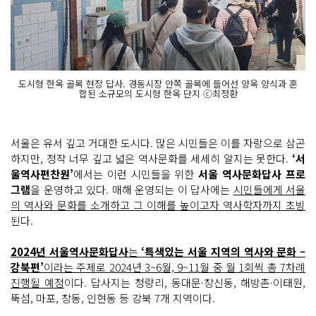
도시형 한옥 골목 현장 답사. 경동시장 안쪽 골목에 들어선 양옥 양식과 혼
합된 소규모의 도시형 한옥 단지 ⓒ최정환
서울은 유서 깊고 거대한 도시다. 많은 시민들은 이를 자랑으로 삼곤
하지만, 정작 너무 깊고 넓은 역사문화를 세세히 알지는 못한다.
‘서
울역사편찬원’
에서는 이런 시민들을 위한
서울 역사문화답사 프로
그램
을 운영하고 있다. 매해 운영되는 이 답사에는
시민들에게 서울
의 역사와 문화를 소개하고 그 이해를 높이고자 역사학자까지 초빙
된다.
2024년 서울역사문화답사
는
‘특색있는 서울 지역의 역사와 문화 –
강북편’
이라는 주제로 2024년 3~6월, 9~11월 중 월 1회씩 총 7차례
진행될 예정
이다. 답사지는 청량리, 동대문·창신동, 해방촌·이태원,
뚝섬, 마포, 창동, 인현동 등 강북 7개 지역이다.