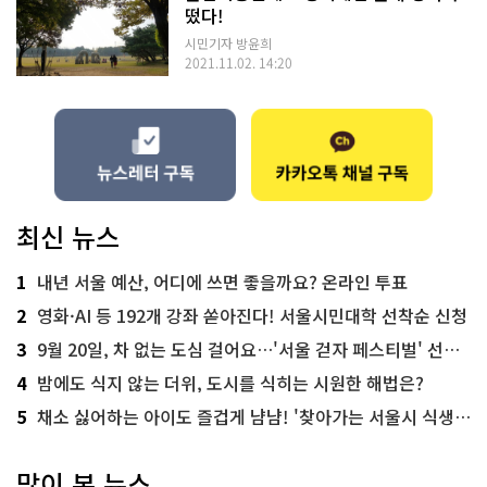
떴다!
시민기자 방윤희
2021.11.02. 14:20
최신 뉴스
1
내년 서울 예산, 어디에 쓰면 좋을까요? 온라인 투표
2
영화·AI 등 192개 강좌 쏟아진다! 서울시민대학 선착순 신청
3
9월 20일, 차 없는 도심 걸어요…'서울 걷자 페스티벌' 선착순 5천명
4
밤에도 식지 않는 더위, 도시를 식히는 시원한 해법은?
5
채소 싫어하는 아이도 즐겁게 냠냠! '찾아가는 서울시 식생활 교육' 현장
많이 본 뉴스