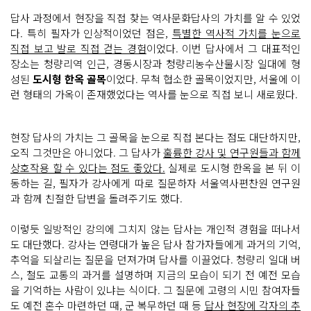
답사 과정에서 현장을 직접 찾는 역사문화답사의 가치를 알 수 있었
다. 특히 필자가 인상적이었던 점은,
특별한 역사적 가치를 눈으로
직접 보고 발로 직접 걷는 경험
이었다. 이번 답사에서 그 대표적인
장소는 청량리역 인근, 경동시장과 청량리농수산물시장 일대에 형
성된
도시형 한옥 골목
이었다. 무척 협소한 골목이었지만, 서울에 이
런 형태의 가옥이 존재했었다는 역사를 눈으로 직접 보니 새로웠다.
현장 답사의 가치는 그 골목을 눈으로 직접 본다는 점도 대단하지만,
오직 그것만은 아니었다. 그 답사가
훌륭한 강사 및 연구원들과 함께
상호작용 할 수 있다는 점도 좋았다.
실제로 도시형 한옥을 본 뒤 이
동하는 길, 필자가 강사에게 따로 질문하자 서울역사편찬원 연구원
과 함께 친절한 답변을 돌려주기도 했다.
이렇듯 일방적인 강의에 그치지 않는 답사는 개인적 경험을 떠나서
도 대단했다. 강사는 연령대가 높은 답사 참가자들에게 과거의 기억,
추억을 되살리는 질문을 던져가며 답사를 이끌었다. 청량리 일대 버
스, 철도 교통의 과거를 설명하며 지금의 모습이 되기 전 예전 모습
을 기억하는 사람이 있냐는 식이다. 그 질문에 고령의 시민 참여자들
도 예전 혼수 마련하던 때, 군 복무하던 때 등
답사 현장에 각자의 추