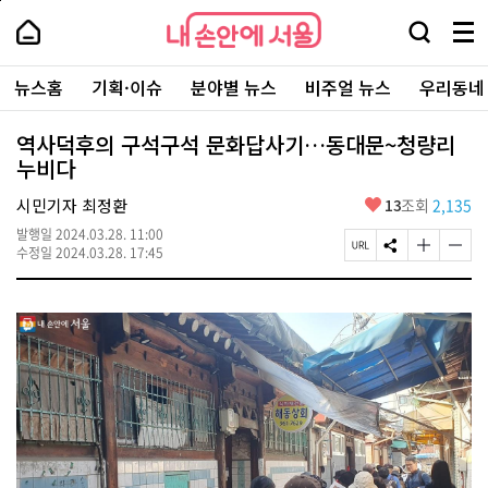
본
페
내
문
이
내
손
검
메
바
지
손
안
색
뉴
로
상
안
주
에
창
전
가
단
에
뉴스홈
기획·이슈
분야별 뉴스
비주얼 뉴스
우리동네
요
서
열
체
기
으
서
서
울
기
보
로
울
비
기
이
-
역사덕후의 구석구석 문화답사기…동대문~청량리
스
동
서
누비다
바
울
로
시
가
좋
시민기자 최정환
13
조회
2,135
대
기
아
표
발행일
2024.03.28. 11:00
요
소
페
S
글
글
수정일
2024.03.28. 17:45
통
이
N
자
자
포
지
S
크
크
털
U
공
기
기
R
유
크
작
L
하
게
게
복
기
변
변
사
경
경
하
하
기
기