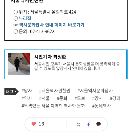
○ 위치 : 서울특별시 올림픽로 424
○
누리집
☞
역사문화답사 안내 페이지 바로가기
○ 문의 : 02-413-9622
기
시민기자 최정환
사
서울시민 모두가 서울시 문화생활을 더 풍족하게 즐
작
길 수 있도록 앞장서서 안내하겠습니다!
성
자
프
로
기
필
태
#답사
#서울역사편찬원
#서울역사문화답사
사
그
관
#역사
#서울
#문화
#도보
#강사
#강의
련
#특색있는 서울 지역의 역사와 문화
#동네역사
태
그
좋
13
카
트
페
아
카
위
이