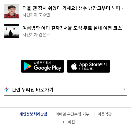
더울 땐 잠시 쉬었다 가세요! 생수 냉장고부터 해피소
·무더위쉼터까지
시민기자 조수연
여름방학 어디 갈까? 서울 도심 무료 실내 여행 코스
추천
시민기자 김은주
다
A
운
p
로
p
드
S
하
t
기
o
관련 누리집 바로가기
G
r
o
e
o
에
g
서
l
다
개인정보처리방침
이메일 무단수집 거부
이용약관
e
운
P
로
PC버전
l
드