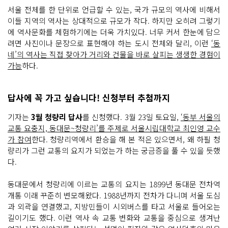
서울 전체를 한 단위로 언급할 수 있는, 국가 규모의 역사에 비해서
이들 지역의 역사는 상대적으로 규모가 작다. 하지만 오히려 그렇기
에 역사문화를 체험하기에는 더욱 가치있다. 너무 커서 한눈에 담으
려면 사진이나 문장으로 표현해야 하는 도시 전체와 달리, 이런
‘동
네’의 역사는 직접 찾아가 거리와 건물을 바로 살피는 생생한 경험이
가능
하다.
답사에 꼭 가고 싶습니다! 신청부터 추첨까지
기자는
3월 청량리 답사
를 신청했다. 3월 23일 토요일,
‘동부 서울의
교통 요충지, 동대문~청량리’를 주제로 서울시립대학교 최인영 교수
가 참여
한다. 청량리역에서 환승을 해 본 적은 있으면서, 왜 하필 청
량리가 그런 교통의 요지가 되었는가 하는 궁금증을 풀 수 있을 듯했
다.
동대문에서 청량리에 이르는 교통의 요지는 1899년 동대문 전차역
개통 이래 꾸준히 변모해왔다. 1988년까지 전차가 다니며 서울 도심
과 외곽을 연결했고, 지방민들이 시외버스를 타고 서울로 들어오는
길이기도 했다. 이런 역사 속 교통 변화와 교통을 중심으로 생겨난