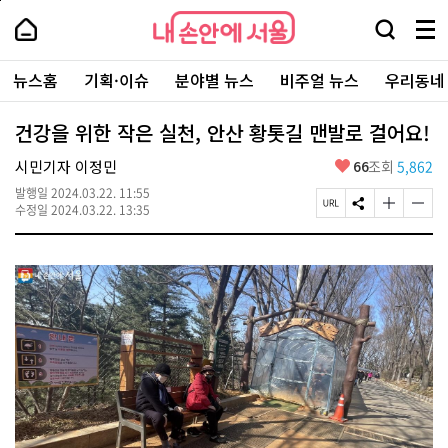
본
페
내
문
이
내
손
검
메
바
지
손
안
색
뉴
로
상
안
주
에
창
전
가
단
에
뉴스홈
기획·이슈
분야별 뉴스
비주얼 뉴스
우리동네
요
서
열
체
기
으
서
서
울
기
보
로
울
비
기
이
-
건강을 위한 작은 실천, 안산 황톳길 맨발로 걸어요!
스
동
서
바
울
좋
시민기자 이정민
66
조회
5,862
로
시
아
가
대
발행일
2024.03.22. 11:55
요
기
페
S
글
글
표
수정일
2024.03.22. 13:35
이
N
자
자
소
지
S
크
크
통
U
공
기
기
포
R
유
크
작
털
L
하
게
게
복
기
변
변
사
경
경
하
하
기
기