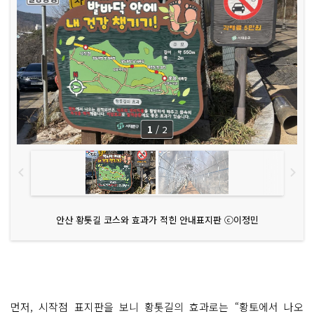
1
/
2
안산 황톳길 코스와 효과가 적힌 안내표지판 ⓒ이정민
먼저, 시작점 표지판을 보니 황톳길의 효과로는 “황토에서 나오