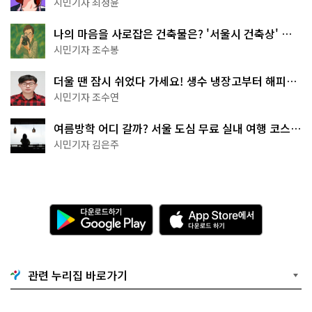
무 명소
시민기자 최정윤
나의 마음을 사로잡은 건축물은? '서울시 건축상' 수
상작 공개!
시민기자 조수봉
더울 땐 잠시 쉬었다 가세요! 생수 냉장고부터 해피소
·무더위쉼터까지
시민기자 조수연
여름방학 어디 갈까? 서울 도심 무료 실내 여행 코스
추천
시민기자 김은주
다
A
운
p
로
p
드
S
하
t
기
o
관련 누리집 바로가기
G
r
o
e
o
에