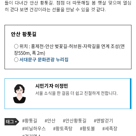
들이 다녀간 안산 황톳길. 점점 더 따뜻해질 봄 햇살 맞으며 열심
히 걷다 보면 건강이라는 선물을 만날 수 있을 것 같다.
안산 황톳길
○ 위치 : 홍제천-안산 벚꽃길-허브원-자락길을 연계 조성(연
장550m, 폭 2m)
○
서대문구 문화관광 누리집
기
시민기자 이정민
사
서울 소식을 한 걸음 더 쉽고 친절하게 전합니다.
작
성
자
프
로
기
필
태
#황톳길
#안산
#안산황톳길
#맨발걷기
사
그
관
#비닐하우스
#황토족탕
#황토볼
#세족장
련