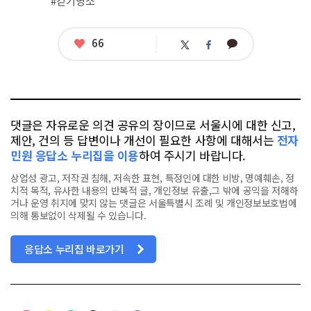
#걷기명소
태
그
좋
66
카
트
페
아
카
위
이
요
오
터
스
톡
북
댓글은 자유로운 의견 공유의 장이므로 서울시에 대한 신고,
제안, 건의 등 답변이나 개선이 필요한 사항에 대해서는
전자
민원 응답소 누리집을 이용
하여 주시기 바랍니다.
상업성 광고, 저작권 침해, 저속한 표현, 특정인에 대한 비방, 명예훼손, 정
치적 목적, 유사한 내용의 반복적 글, 개인정보 유출,그 밖에 공익을 저해하
거나 운영 취지에 맞지 않는 댓글은 서울특별시 조례 및 개인정보보호법에
의해 통보없이 삭제될 수 있습니다.
응답소 누리집 바로가기