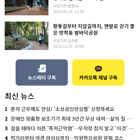
시민기자 문청야
2023.09.18. 13:30
황톳길부터 지압길까지, 맨발로 걷기 좋
은 방학동 발바닥공원
시민기자 강사랑
2023.11.10. 10:06
최신 뉴스
1
혼자 근무해도 안심! '소상공인안심벨' 신청하세요
2
장애인 맞춤형 보조기기 최대 3년간 무상 대여…삶의 질 높인다
3
걸을 때마다 아픈 '족저근막염'…무작정 참지 말고 '이것' 해보세요!
4
먹거리부터 야경 라이브까지…망원한강공원 알짜 코스