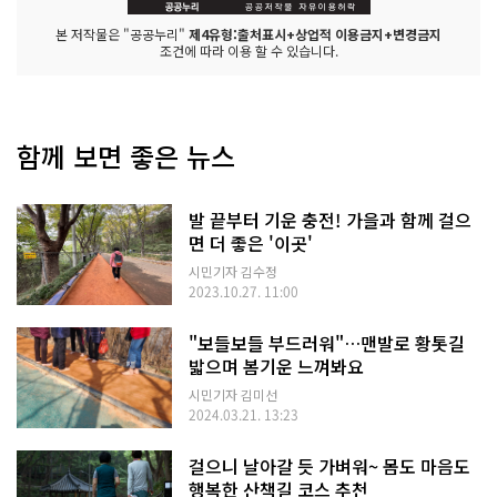
본 저작물은 "공공누리"
제4유형:출처표시+상업적 이용금지+변경금지
조건에 따라 이용 할 수 있습니다.
함께 보면 좋은 뉴스
발 끝부터 기운 충전! 가을과 함께 걸으
면 더 좋은 '이곳'
시민기자 김수정
2023.10.27. 11:00
"보들보들 부드러워"…맨발로 황톳길
밟으며 봄기운 느껴봐요
시민기자 김미선
2024.03.21. 13:23
걸으니 날아갈 듯 가벼워~ 몸도 마음도
행복한 산책길 코스 추천