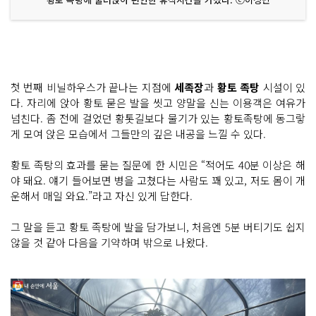
첫 번째 비닐하우스가 끝나는 지점에
세족장
과
황토 족탕
시설이 있
다. 자리에 앉아 황토 묻은 발을 씻고 양말을 신는 이용객은 여유가
넘친다. 좀 전에 걸었던 황톳길보다 물기가 있는 황토족탕에 동그랗
게 모여 앉은 모습에서 그들만의 깊은 내공을 느낄 수 있다.
황토 족탕의 효과를 묻는 질문에 한 시민은 “적어도 40분 이상은 해
야 돼요. 얘기 들어보면 병을 고쳤다는 사람도 꽤 있고, 저도 몸이 개
운해서 매일 와요.”라고 자신 있게 답한다.
그 말을 듣고 황토 족탕에 발을 담가보니, 처음엔 5분 버티기도 쉽지
않을 것 같아 다음을 기약하며 밖으로 나왔다.