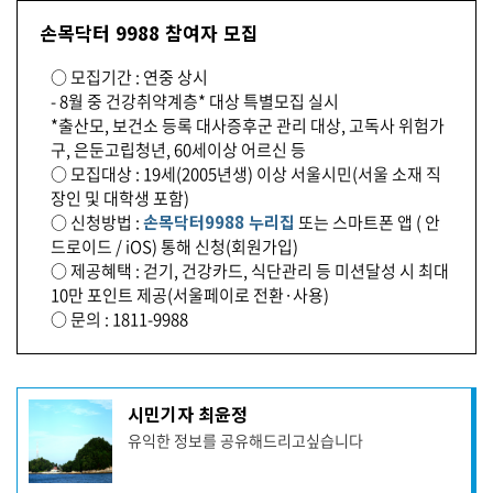
손목닥터 9988 참여자 모집
○ 모집기간 : 연중 상시
- 8월 중 건강취약계층* 대상 특별모집 실시
*출산모, 보건소 등록 대사증후군 관리 대상, 고독사 위험가
구, 은둔고립청년, 60세이상 어르신 등
○ 모집대상 : 19세(2005년생) 이상 서울시민(서울 소재 직
장인 및 대학생 포함)
○ 신청방법 :
손목닥터9988 누리집
또는 스마트폰 앱 ( 안
드로이드 / iOS) 통해 신청(회원가입)
○ 제공혜택 : 걷기, 건강카드, 식단관리 등 미션달성 시 최대
10만 포인트 제공(서울페이로 전환·사용)
○ 문의 : 1811-9988
기
시민기자 최윤정
사
유익한 정보를 공유해드리고싶습니다
작
성
자