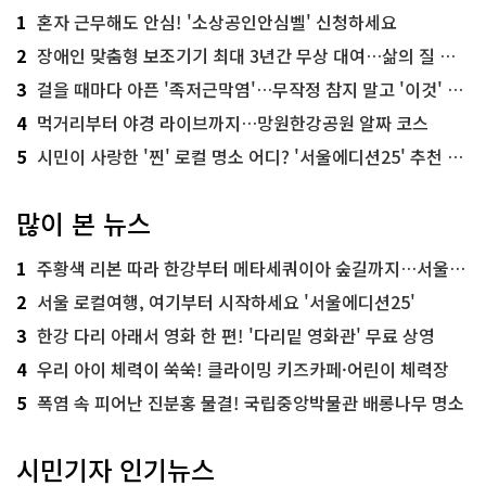
1
혼자 근무해도 안심! '소상공인안심벨' 신청하세요
2
장애인 맞춤형 보조기기 최대 3년간 무상 대여…삶의 질 높인다
3
걸을 때마다 아픈 '족저근막염'…무작정 참지 말고 '이것' 해보세요!
4
먹거리부터 야경 라이브까지…망원한강공원 알짜 코스
5
시민이 사랑한 '찐' 로컬 명소 어디? '서울에디션25' 추천 코스
많이 본 뉴스
1
주황색 리본 따라 한강부터 메타세쿼이아 숲길까지…서울둘레길 15코스
2
서울 로컬여행, 여기부터 시작하세요 '서울에디션25'
3
한강 다리 아래서 영화 한 편! '다리밑 영화관' 무료 상영
4
우리 아이 체력이 쑥쑥! 클라이밍 키즈카페·어린이 체력장
5
폭염 속 피어난 진분홍 물결! 국립중앙박물관 배롱나무 명소
시민기자 인기뉴스