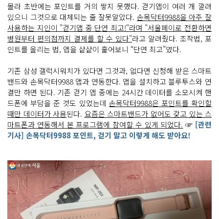
몰라 초반에는 포인트를 거의 쌓지 못했다. 걷기앱이 여러 개 깔려
있으니 그것으로 대체되는 줄 잘못알았다.
손목닥터9988을 아주 잘
사용하는 지인이 "걷기앱 중 단연 최고!"라며 "서울페이로 전환하면
병원부터 편의점까지 결제를 할 수 있다"
라고 알려줬다. 조작법, 포
인트를 올리는 법, 앱을 샅샅이 훑어보니 “단연 최고”였다.
기존 삼성 갤럭시워치가 있다면 그것과, 없다면 신청해 받은 스마트
밴드와 손목닥터9988 앱과 연동한다. 앱을 설치하고 블루투스와 연
결만 하면 된다. 기존 걷기 앱 중에는 24시간 데이터를 소모시켜 핸
드폰에 부담을 준 것도 있었는데
손목닥터9988은 포인트를 확인할
때만 데이터가 사용
된다.
요즘은 스마트밴드가 없어도 갖고 있는 스
마트폰과 연동해서 본 프로그램에 참여할 수 있게 되었다.
☞
[관련
기사] 손목닥터9988 포인트, 걷기 말고 이렇게 해도 받아요!