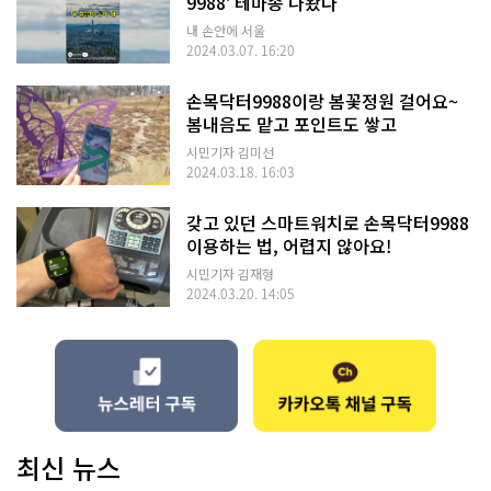
9988' 테마송 나왔다
내 손안에 서울
2024.03.07. 16:20
손목닥터9988이랑 봄꽃정원 걸어요~
봄내음도 맡고 포인트도 쌓고
시민기자 김미선
2024.03.18. 16:03
갖고 있던 스마트워치로 손목닥터9988
이용하는 법, 어렵지 않아요!
시민기자 김재형
2024.03.20. 14:05
최신 뉴스