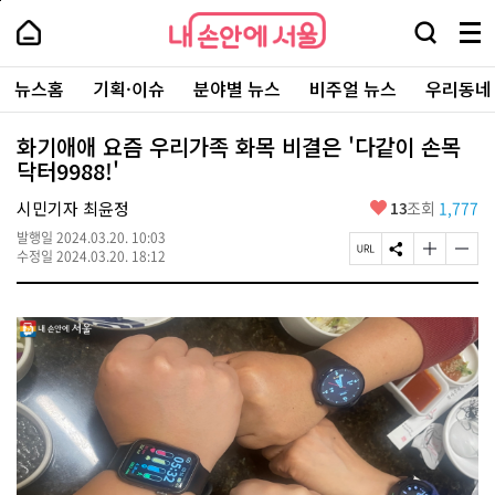
본
페
내
문
이
내
손
검
메
바
지
손
안
색
뉴
로
상
안
주
에
창
전
가
단
에
뉴스홈
기획·이슈
분야별 뉴스
비주얼 뉴스
우리동네
요
서
열
체
기
으
서
서
울
기
보
로
울
비
기
이
-
화기애애 요즘 우리가족 화목 비결은 '다같이 손목
스
동
서
닥터9988!'
바
울
로
시
가
좋
시민기자 최윤정
13
조회
1,777
대
기
아
표
발행일
2024.03.20. 10:03
요
소
페
S
글
글
수정일
2024.03.20. 18:12
통
이
N
자
자
포
지
S
크
크
털
U
공
기
기
R
유
크
작
L
하
게
게
복
기
변
변
사
경
경
하
하
기
기