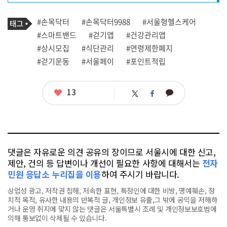
프
로
기
필
태
#손목닥터
#손목닥터9988
#서울형헬스케어
사
그
관
#스마트밴드
#걷기앱
#건강관리앱
련
#상시모집
#식단관리
#연령제한폐지
태
그
#걷기운동
#서울페이
#포인트적립
좋
13
카
트
페
아
카
위
이
요
오
터
스
톡
북
댓글은 자유로운 의견 공유의 장이므로 서울시에 대한 신고,
제안, 건의 등 답변이나 개선이 필요한 사항에 대해서는
전자
민원 응답소 누리집을 이용
하여 주시기 바랍니다.
상업성 광고, 저작권 침해, 저속한 표현, 특정인에 대한 비방, 명예훼손, 정
치적 목적, 유사한 내용의 반복적 글, 개인정보 유출,그 밖에 공익을 저해하
거나 운영 취지에 맞지 않는 댓글은 서울특별시 조례 및 개인정보보호법에
의해 통보없이 삭제될 수 있습니다.